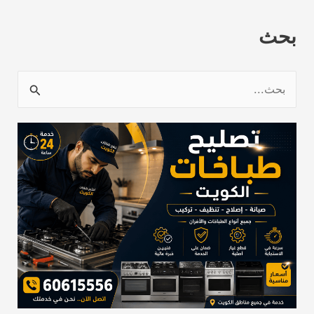
بحث
ا
ل
ب
ح
ث
ع
ن
: