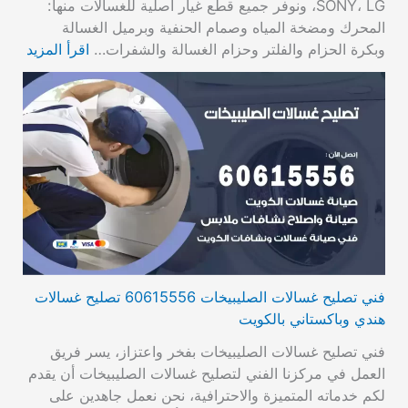
SONY، LG، ونوفر جميع قطع غيار أصلية للغسالات منها:
المحرك ومضخة المياه وصمام الحنفية وبرميل الغسالة
وبكرة الحزام والفلتر وحزام الغسالة والشفرات…
اقرأ المزيد
فني تصليح غسالات الصليبيخات 60615556 تصليح غسالات
هندي وباكستاني بالكويت
فني تصليح غسالات الصليبيخات بفخر واعتزاز، يسر فريق
العمل في مركزنا الفني لتصليح غسالات الصليبيخات أن يقدم
لكم خدماته المتميزة والاحترافية، نحن نعمل جاهدين على