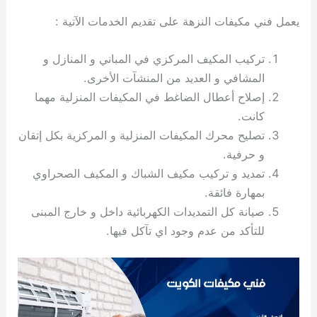
ي
ت
ت
ك
خ
يعمل فني مكيفات النزهة على تقديم الخدمات الآتية :
ب
و
ي
ا
ع
ص
تركيب المكيف المركزي في المباني و المنازل و
ل
ا
ك
د
المشافي و العديد من المنشآت الأخرى.
و
ي
إصلاح أعطال الضاغط في المكيفات المنزلية مهما
ي
ة
كانت.
ت
تصليح محرك المكيفات المنزلية و المركزية بكل إتقان
و حرفية.
تمديد و تركيب مكيف الشباك و المكيف الصحراوي
بمهارة فائقة.
صيانة كل التمديدات الكهربائية داخل و خارج المبنى
للتأكد من عدم وجود اي تآكل فيها.