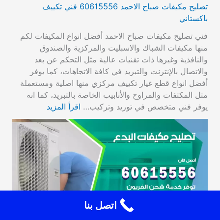
تصليح مكيفات صباح الاحمد 60615556 فني تكييف
باكستاني
فني تصليح مكيفات صباح الاحمد أفضل انواع المكيفات لكم
منها مكيفات الشباك والاسبليت والمركزية والصندوق
والنافذية وغيرها ذات تقنيات عالية مثل التحكم عن بعد
والاتصال بالإنترنت والتبريد في كافة الاتجاهات، كما يوفر
أفضل انواع قطع غيار تكييف مركزي منها اصلية ومستعملة
مثل المكثفات والمراوح والأنابيب الخاصة بالتبريد، كما انه
يوفر فني متخصص في توريد وتركيب…
اقرأ المزيد
اتصل بنا