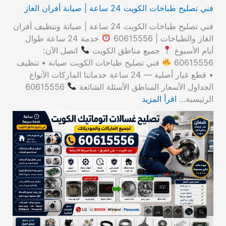
فني تصليح طباخات الكويت 24 ساعة | صيانة أفران الغاز
فني تصليح طباخات الكويت 24 ساعة | صيانة وتنظيف أفران
الغاز والطباخات | 60615556
خدمة 24 ساعة طوال
أيام الأسبوع
جميع مناطق الكويت
اتصل الآن:
60615556
فني تصليح طباخات الكويت صيانة • تنظيف
• قطع غيار أصلية — 24 ساعة خدماتنا الماركات الأنواع
الجداول الأسعار المناطق الأسئلة الشائعة
60615556
الرئيسية…
اقرأ المزيد