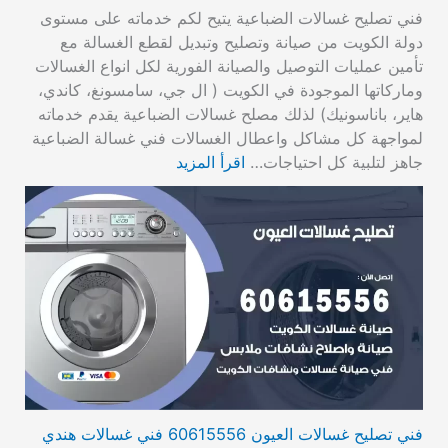
فني تصليح غسالات الضباعية يتيح لكم خدماته على مستوى
دولة الكويت من صيانة وتصليح وتبديل لقطع الغسالة مع
تأمين عمليات التوصيل والصيانة الفورية لكل انواع الغسالات
وماركاتها الموجودة في الكويت ( ال جي، سامسونغ، كاندي،
هاير، باناسونيك) لذلك مصلح غسالات الضباعية يقدم خدماته
لمواجهة كل مشاكل واعطال الغسالات فني غسالة الضباعية
جاهز لتلبية كل احتياجات…
اقرأ المزيد
فني تصليح غسالات العيون 60615556 فني غسالات هندي