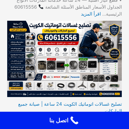
• قطع غيار أصلية — 24 ساعة خدماتنا الماركات الأنواع
الجداول الأسعار المناطق الأسئلة الشائعة
60615556
الرئيسية…
اقرأ المزيد
تصليح غسالات اتوماتيك الكويت 24 ساعة | صيانة جميع
الماركات
اتصل بنا
تصليح غسالات اتوماتيك الكويت 24 ساعة | صيانة جميع
الماركات | 60615556 فني متخصص يصلك أينما كنت في