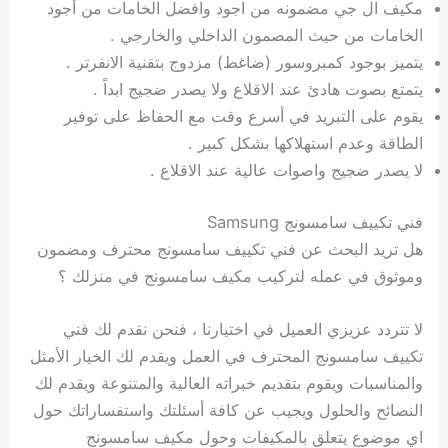
مكيف ال جي مضمونه من اجود وافضل الخامات من أجود
الخامات من حيث المصمون الداخلي والخارجي .
يتميز بوجود كمبروسور (ضاغط) مزدوج بتقنية الانفرتر .
يتمتع بصوت هادئ عند الاقلاع ولا يصدر ضجيج ابداً .
يقوم على التبريد في أسرع وقت مع الحفاظ على توفير
الطاقة وعدم استهلاكها بشكل كبير .
لا يصدر ضجيج واصوات عالية عند الاقلاع .
فني تكييف سامسونج Samsung
هل تريد البحث عن فني تكييف سامسونج محترف ومضمون
وموثوق في عمله لتركيب مكيف سامسونج في منزلك ؟
لا تتردد عزيزي العميل في اختيارنا ، فنحن نقدم لك فني
تكييف سامسونج المحترف في العمل ويقدم لك الخيار الأمثل
والمناسبات ويقوم بتقديم خبراته العالية والمتنوعة ويقدم لك
النصائح والحلول ويجيب عن كافة أسئلتك واستفساراتك حول
اي موضوع يتعلق بالمكيفات وحول مكيف سامسونج