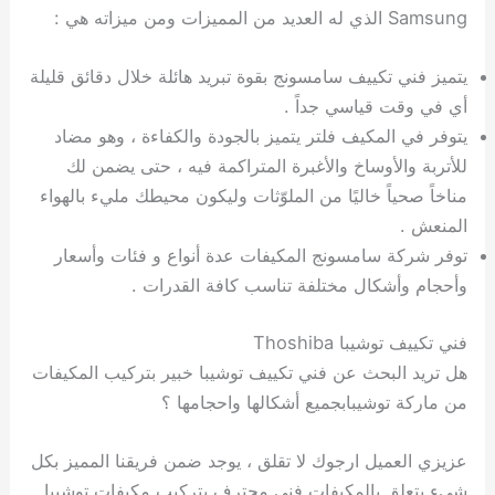
Samsung الذي له العديد من المميزات ومن ميزاته هي :
يتميز فني تكييف سامسونج بقوة تبريد هائلة خلال دقائق قليلة
أي في وقت قياسي جداً .
يتوفر في المكيف فلتر يتميز بالجودة والكفاءة ، وهو مضاد
للأتربة والأوساخ والأغبرة المتراكمة فيه ، حتى يضمن لك
مناخاً صحياً خاليًا من الملوّثات وليكون محيطك مليء بالهواء
المنعش .
توفر شركة سامسونج المكيفات عدة أنواع و فئات وأسعار
وأحجام وأشكال مختلفة تناسب كافة القدرات .
فني تكييف توشيبا Thoshiba
هل تريد البحث عن فني تكييف توشيبا خبير بتركيب المكيفات
من ماركة توشيبابجميع أشكالها واحجامها ؟
عزيزي العميل ارجوك لا تقلق ، يوجد ضمن فريقنا المميز بكل
شيء يتعلق بالمكيفات فني محترف بتركيب مكيفات توشيبا