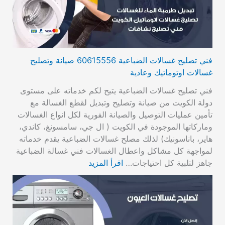
فني تصليح غسالات الضباعية 60615556 صيانة وتصليح
غسالات اوتوماتيك وعادية
فني تصليح غسالات الضباعية يتيح لكم خدماته على مستوى
دولة الكويت من صيانة وتصليح وتبديل لقطع الغسالة مع
تأمين عمليات التوصيل والصيانة الفورية لكل انواع الغسالات
وماركاتها الموجودة في الكويت ( ال جي، سامسونغ، كاندي،
هاير، باناسونيك) لذلك مصلح غسالات الضباعية يقدم خدماته
لمواجهة كل مشاكل واعطال الغسالات فني غسالة الضباعية
جاهز لتلبية كل احتياجات…
اقرأ المزيد