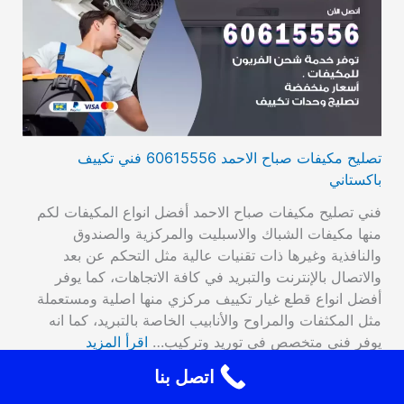
تصليح مكيفات صباح الاحمد 60615556 فني تكييف
باكستاني
فني تصليح مكيفات صباح الاحمد أفضل انواع المكيفات لكم
منها مكيفات الشباك والاسبليت والمركزية والصندوق
والنافذية وغيرها ذات تقنيات عالية مثل التحكم عن بعد
والاتصال بالإنترنت والتبريد في كافة الاتجاهات، كما يوفر
أفضل انواع قطع غيار تكييف مركزي منها اصلية ومستعملة
مثل المكثفات والمراوح والأنابيب الخاصة بالتبريد، كما انه
يوفر فني متخصص في توريد وتركيب…
اقرأ المزيد
اتصل بنا