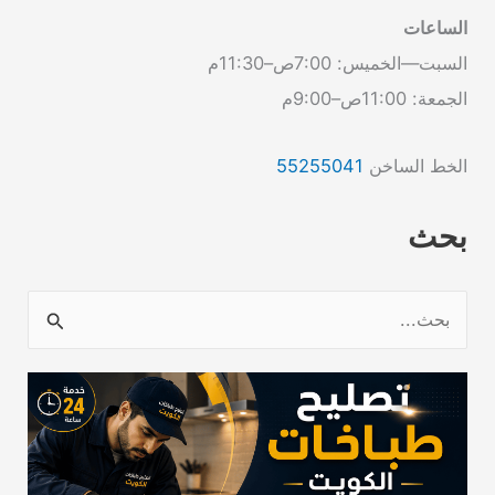
الساعات
السبت—الخميس: 7:00ص–11:30م
الجمعة: 11:00ص–9:00م
الخط الساخن
55255041
بحث
ا
ل
ب
ح
ث