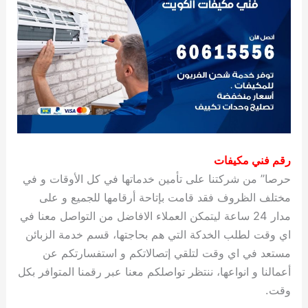
رقم فني مكيفات
حرصا” من شركتنا على تأمين خدماتها في كل الأوقات و في
مختلف الظروف فقد قامت بإتاحة أرقامها للجميع و على
مدار 24 ساعة ليتمكن العملاء الافاضل من التواصل معنا في
اي وقت لطلب الخدكة التي هم بحاجتها، قسم خدمة الزبائن
مستعد في اي وقت لتلقي إتصالاتكم و استفسارتكم عن
أعمالنا و انواعها، ننتظر تواصلكم معنا عبر رقمنا المتوافر بكل
وقت.