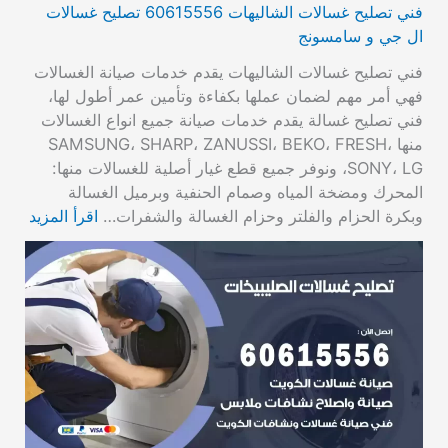
فني تصليح غسالات الشاليهات 60615556 تصليح غسالات
ال جي و سامسونج
فني تصليح غسالات الشاليهات يقدم خدمات صيانة الغسالات
فهي أمر مهم لضمان عملها بكفاءة وتأمين عمر أطول لها،
فني تصليح غسالة يقدم خدمات صيانة جميع انواع الغسالات
منها SAMSUNG، SHARP، ZANUSSI، BEKO، FRESH،
SONY، LG، ونوفر جميع قطع غيار أصلية للغسالات منها:
المحرك ومضخة المياه وصمام الحنفية وبرميل الغسالة
وبكرة الحزام والفلتر وحزام الغسالة والشفرات…
اقرأ المزيد