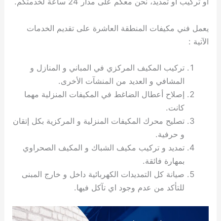
او تركيب او تمديد، نحن معكم على مدار 24 ساعة لخدمتكم.
ي
ت
ت
ك
خ
ب
و
ي
يعمل فني مكيفات المنطقة العاشرة على تقديم الخدمات
ا
ع
ص
ل
ا
الآتية :
ك
د
و
ي
تركيب المكيف المركزي في المباني و المنازل و
ي
ة
المشافي و العديد من المنشآت الأخرى.
ت
إصلاح أعطال الضاغط في المكيفات المنزلية مهما
كانت.
تصليح محرك المكيفات المنزلية و المركزية بكل إتقان
و حرفية.
تمديد و تركيب مكيف الشباك و المكيف الصحراوي
بمهارة فائقة.
صيانة كل التمديدات الكهربائية داخل و خارج المبنى
للتأكد من عدم وجود اي تآكل فيها.