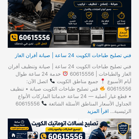
ع
ن
:
فني تصليح طباخات الكويت 24 ساعة | صيانة أفران الغاز
فني تصليح طباخات الكويت 24 ساعة | صيانة وتنظيف أفران
الغاز والطباخات | 60615556
خدمة 24 ساعة طوال
أيام الأسبوع
جميع مناطق الكويت
اتصل الآن:
60615556
فني تصليح طباخات الكويت صيانة • تنظيف
• قطع غيار أصلية — 24 ساعة خدماتنا الماركات الأنواع
الجداول الأسعار المناطق الأسئلة الشائعة
60615556
الرئيسية…
اقرأ المزيد