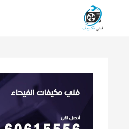
خطي
لى
لمحتوى