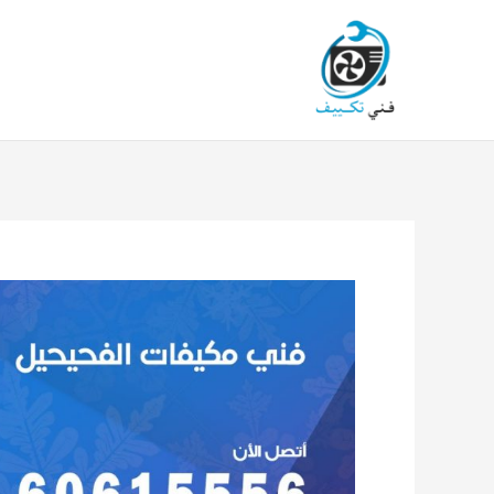
خطي
لى
لمحتوى