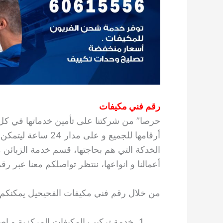
رقم فني مكيفات
حرصا” من شركتنا على تأمين خدماتها في كل
أرقامها للجميع و عل
الخدكة التي هم بحاجتها، قسم خدمة الزبائن
أعمالنا و انواعها، ننتظر تواصلكم معنا عبر رق
من خلال رقم فني مكيفات الفحيحيل يمكنكم ط
خدمة تركيب المكيفات المركزية و إصلا