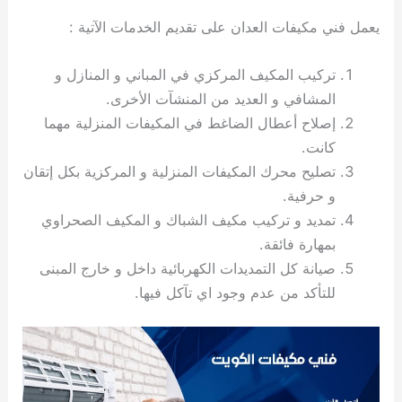
ي
ت
ت
ك
خ
يعمل فني مكيفات العدان على تقديم الخدمات الآتية :
ب
و
ي
ا
ع
ص
تركيب المكيف المركزي في المباني و المنازل و
ل
ا
ك
د
المشافي و العديد من المنشآت الأخرى.
و
ي
إصلاح أعطال الضاغط في المكيفات المنزلية مهما
ي
ة
كانت.
ت
تصليح محرك المكيفات المنزلية و المركزية بكل إتقان
و حرفية.
تمديد و تركيب مكيف الشباك و المكيف الصحراوي
بمهارة فائقة.
صيانة كل التمديدات الكهربائية داخل و خارج المبنى
للتأكد من عدم وجود اي تآكل فيها.