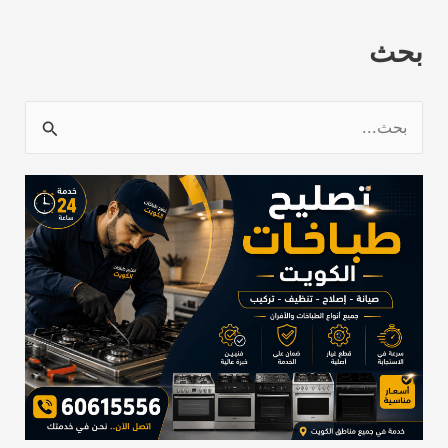
بحث
ا
ل
ب
ح
ث
ع
ن
: