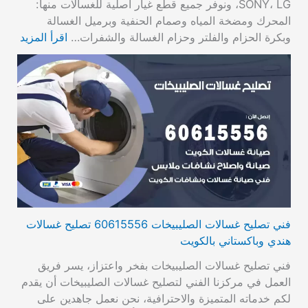
SONY، LG، ونوفر جميع قطع غيار أصلية للغسالات منها:
المحرك ومضخة المياه وصمام الحنفية وبرميل الغسالة
وبكرة الحزام والفلتر وحزام الغسالة والشفرات…
اقرأ المزيد
فني تصليح غسالات الصليبيخات 60615556 تصليح غسالات
هندي وباكستاني بالكويت
فني تصليح غسالات الصليبيخات بفخر واعتزاز، يسر فريق
العمل في مركزنا الفني لتصليح غسالات الصليبيخات أن يقدم
لكم خدماته المتميزة والاحترافية، نحن نعمل جاهدين على