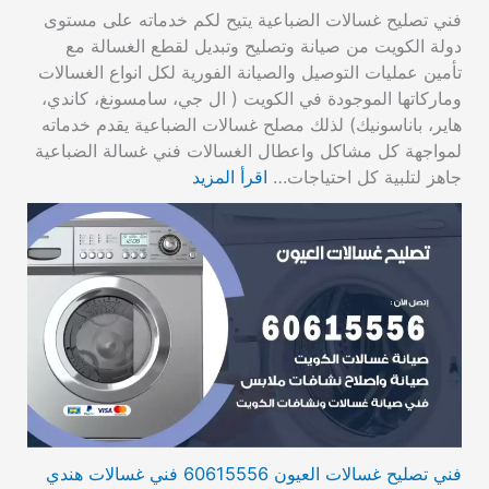
فني تصليح غسالات الضباعية يتيح لكم خدماته على مستوى
دولة الكويت من صيانة وتصليح وتبديل لقطع الغسالة مع
تأمين عمليات التوصيل والصيانة الفورية لكل انواع الغسالات
وماركاتها الموجودة في الكويت ( ال جي، سامسونغ، كاندي،
هاير، باناسونيك) لذلك مصلح غسالات الضباعية يقدم خدماته
لمواجهة كل مشاكل واعطال الغسالات فني غسالة الضباعية
جاهز لتلبية كل احتياجات…
اقرأ المزيد
فني تصليح غسالات العيون 60615556 فني غسالات هندي