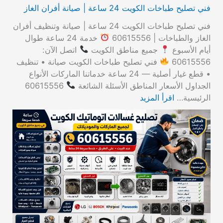
فني تصليح طباخات الكويت 24 ساعة | صيانة أفران الغاز
فني تصليح طباخات الكويت 24 ساعة | صيانة وتنظيف أفران
الغاز والطباخات | 60615556
خدمة 24 ساعة طوال
أيام الأسبوع
جميع مناطق الكويت
اتصل الآن:
60615556
فني تصليح طباخات الكويت صيانة • تنظيف
• قطع غيار أصلية — 24 ساعة خدماتنا الماركات الأنواع
الجداول الأسعار المناطق الأسئلة الشائعة
60615556
الرئيسية…
اقرأ المزيد