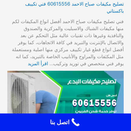
تصليح مكيفات صباح الاحمد 60615556 فني تكييف
باكستاني
فني تصليح مكيفات صباح الاحمد أفضل انواع المكيفات لكم
منها مكيفات الشباك والاسبليت والمركزية والصندوق
والنافذية وغيرها ذات تقنيات عالية مثل التحكم عن بعد
والاتصال بالإنترنت والتبريد في كافة الاتجاهات، كما يوفر
أفضل انواع قطع غيار تكييف مركزي منها اصلية ومستعملة
مثل المكثفات والمراوح والأنابيب الخاصة بالتبريد، كما انه
يوفر فني متخصص في توريد وتركيب…
اقرأ المزيد
اتصل بنا