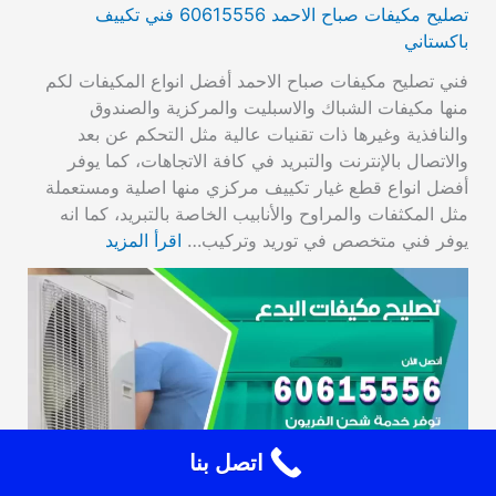
تصليح مكيفات صباح الاحمد 60615556 فني تكييف
باكستاني
فني تصليح مكيفات صباح الاحمد أفضل انواع المكيفات لكم
منها مكيفات الشباك والاسبليت والمركزية والصندوق
والنافذية وغيرها ذات تقنيات عالية مثل التحكم عن بعد
والاتصال بالإنترنت والتبريد في كافة الاتجاهات، كما يوفر
أفضل انواع قطع غيار تكييف مركزي منها اصلية ومستعملة
مثل المكثفات والمراوح والأنابيب الخاصة بالتبريد، كما انه
يوفر فني متخصص في توريد وتركيب…
اقرأ المزيد
اتصل بنا