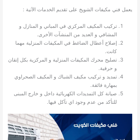
ي
ت
ت
ك
خ
يعمل فني مكيفات الشويخ على تقديم الخدمات الآتية :
ب
و
ي
ا
ع
ص
تركيب المكيف المركزي في المباني و المنازل و
ل
ا
ك
د
المشافي و العديد من المنشآت الأخرى.
و
ي
إصلاح أعطال الضاغط في المكيفات المنزلية مهما
ي
ة
كانت.
ت
تصليح محرك المكيفات المنزلية و المركزية بكل إتقان
و حرفية.
تمديد و تركيب مكيف الشباك و المكيف الصحراوي
بمهارة فائقة.
صيانة كل التمديدات الكهربائية داخل و خارج المبنى
للتأكد من عدم وجود اي تآكل فيها.