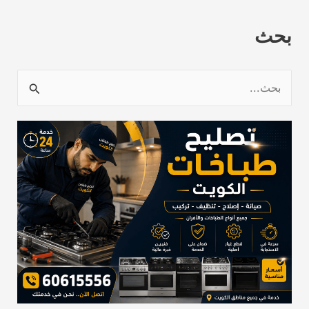
بحث
ا
ل
ب
ح
ث
ع
ن
: