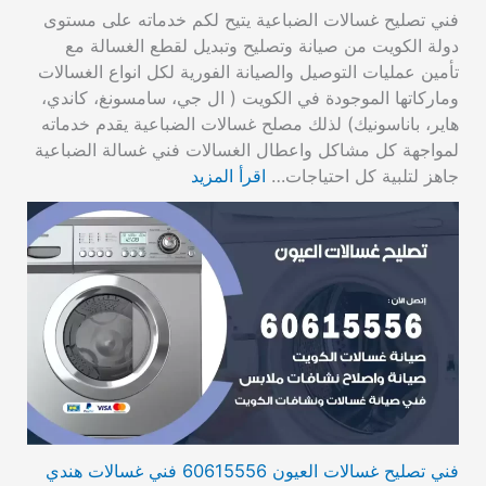
فني تصليح غسالات الضباعية يتيح لكم خدماته على مستوى
دولة الكويت من صيانة وتصليح وتبديل لقطع الغسالة مع
تأمين عمليات التوصيل والصيانة الفورية لكل انواع الغسالات
وماركاتها الموجودة في الكويت ( ال جي، سامسونغ، كاندي،
هاير، باناسونيك) لذلك مصلح غسالات الضباعية يقدم خدماته
لمواجهة كل مشاكل واعطال الغسالات فني غسالة الضباعية
جاهز لتلبية كل احتياجات…
اقرأ المزيد
فني تصليح غسالات العيون 60615556 فني غسالات هندي