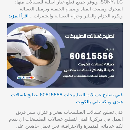
SONY، LG، ونوفر جميع قطع غيار أصلية للغسالات منها:
المحرك ومضخة المياه وصمام الحنفية وبرميل الغسالة
وبكرة الحزام والفلتر وحزام الغسالة والشفرات…
اقرأ المزيد
فني تصليح غسالات الصليبيخات 60615556 تصليح غسالات
هندي وباكستاني بالكويت
فني تصليح غسالات الصليبيخات بفخر واعتزاز، يسر فريق
العمل في مركزنا الفني لتصليح غسالات الصليبيخات أن يقدم
لكم خدماته المتميزة والاحترافية، نحن نعمل جاهدين على