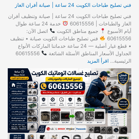
فني تصليح طباخات الكويت 24 ساعة | صيانة أفران الغاز
فني تصليح طباخات الكويت 24 ساعة | صيانة وتنظيف أفران
الغاز والطباخات | 60615556
خدمة 24 ساعة طوال
أيام الأسبوع
جميع مناطق الكويت
اتصل الآن:
60615556
فني تصليح طباخات الكويت صيانة • تنظيف
• قطع غيار أصلية — 24 ساعة خدماتنا الماركات الأنواع
الجداول الأسعار المناطق الأسئلة الشائعة
60615556
الرئيسية…
اقرأ المزيد