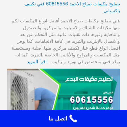
تصليح مكيفات صباح الاحمد 60615556 فني تكييف
باكستاني
فني تصليح مكيفات صباح الاحمد أفضل انواع المكيفات لكم
منها مكيفات الشباك والاسبليت والمركزية والصندوق
والنافذية وغيرها ذات تقنيات عالية مثل التحكم عن بعد
والاتصال بالإنترنت والتبريد في كافة الاتجاهات، كما يوفر
أفضل انواع قطع غيار تكييف مركزي منها اصلية ومستعملة
مثل المكثفات والمراوح والأنابيب الخاصة بالتبريد، كما انه
يوفر فني متخصص في توريد وتركيب…
اقرأ المزيد
اتصل بنا