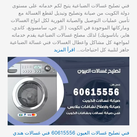
فني تصليح غسالات الضباعية يتيح لكم خدماته على مستوى
دولة الكويت من صيانة وتصليح وتبديل لقطع الغسالة مع
تأمين عمليات التوصيل والصيانة الفورية لكل انواع الغسالات
وماركاتها الموجودة في الكويت ( ال جي، سامسونغ، كاندي،
هاير، باناسونيك) لذلك مصلح غسالات الضباعية يقدم خدماته
لمواجهة كل مشاكل واعطال الغسالات فني غسالة الضباعية
جاهز لتلبية كل احتياجات…
اقرأ المزيد
فني تصليح غسالات العيون 60615556 فني غسالات هندي