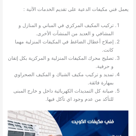
ي
ت
ت
ك
خ
يعمل فني مكيفات الدعية على تقديم الخدمات الآتية :
ب
و
ي
ا
ع
ص
تركيب المكيف المركزي في المباني و المنازل و
ل
ا
ك
د
المشافي و العديد من المنشآت الأخرى.
و
ي
إصلاح أعطال الضاغط في المكيفات المنزلية مهما
ي
ة
كانت.
ت
تصليح محرك المكيفات المنزلية و المركزية بكل إتقان
و حرفية.
تمديد و تركيب مكيف الشباك و المكيف الصحراوي
بمهارة فائقة.
صيانة كل التمديدات الكهربائية داخل و خارج المبنى
للتأكد من عدم وجود اي تآكل فيها.