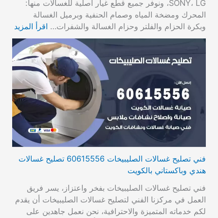
SONY، LG، ونوفر جميع قطع غيار أصلية للغسالات منها:
المحرك ومضخة المياه وصمام الحنفية وبرميل الغسالة
وبكرة الحزام والفلتر وحزام الغسالة والشفرات…
اقرأ المزيد
فني تصليح غسالات الصليبيخات 60615556 تصليح غسالات
هندي وباكستاني بالكويت
فني تصليح غسالات الصليبيخات بفخر واعتزاز، يسر فريق
العمل في مركزنا الفني لتصليح غسالات الصليبيخات أن يقدم
لكم خدماته المتميزة والاحترافية، نحن نعمل جاهدين على