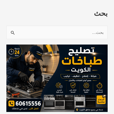
بحث
ا
ل
ب
ح
ث
ع
ن
: