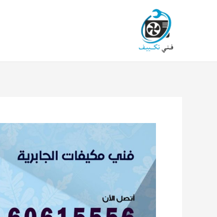
خطي
لى
لمحتوى