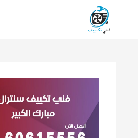
خطي
لى
لمحتوى