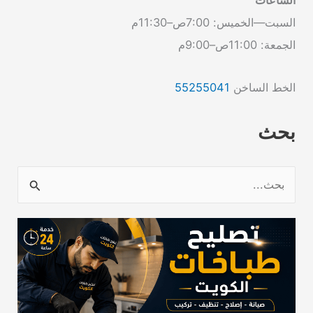
السبت—الخميس: 7:00ص–11:30م
الجمعة: 11:00ص–9:00م
الخط الساخن
55255041
بحث
ا
ل
ب
ح
ث
ع