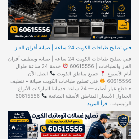
ن
:
فني تصليح طباخات الكويت 24 ساعة | صيانة أفران الغاز
فني تصليح طباخات الكويت 24 ساعة | صيانة وتنظيف أفران
الغاز والطباخات | 60615556
خدمة 24 ساعة طوال
أيام الأسبوع
جميع مناطق الكويت
اتصل الآن:
60615556
فني تصليح طباخات الكويت صيانة • تنظيف
• قطع غيار أصلية — 24 ساعة خدماتنا الماركات الأنواع
الجداول الأسعار المناطق الأسئلة الشائعة
60615556
الرئيسية…
اقرأ المزيد