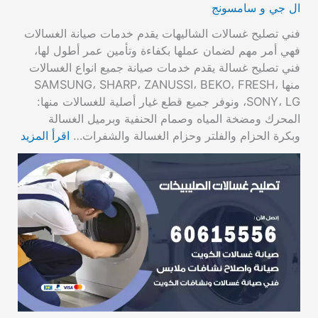
ال جي و سامسونج
فني تصليح غسالات الشاليهات يقدم خدمات صيانة الغسالات
فهي أمر مهم لضمان عملها بكفاءة وتأمين عمر أطول لها،
فني تصليح غسالة يقدم خدمات صيانة جميع انواع الغسالات
منها SAMSUNG، SHARP، ZANUSSI، BEKO، FRESH،
SONY، LG، ونوفر جميع قطع غيار أصلية للغسالات منها:
المحرك ومضخة المياه وصمام الحنفية وبرميل الغسالة
وبكرة الحزام والفلتر وحزام الغسالة والشفرات…
اقرأ المزيد