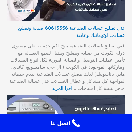
فني تصليح غسالات الضباعية 60615556 صيانة وتصليح
غسالات اوتوماتيك وعادية
فني تصليح غسالات الضباعية يتيح لكم خدماته على مستوى
دولة الكويت من صيانة وتصليح وتبديل لقطع الغسالة مع
تأمين عمليات التوصيل والصيانة الفورية لكل انواع الغسالات
وماركاتها الموجودة في الكويت ( ال جي، سامسونغ، كاندي،
هاير، باناسونيك) لذلك مصلح غسالات الضباعية يقدم خدماته
لمواجهة كل مشاكل واعطال الغسالات فني غسالة الضباعية
جاهز لتلبية كل احتياجات…
اقرأ المزيد
اتصل بنا