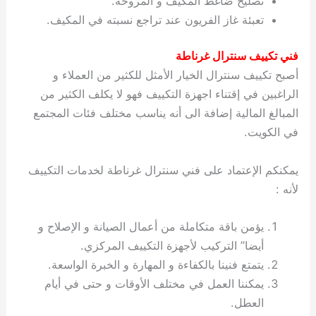
تصليح ضاغط المكيف و المروحة.
ي
ت
ت
ك
خ
تعبئة غاز الفريون عند تراجع نسبته في المكيف.
ب
و
ي
ا
ع
ص
فني تكييف سنترال غرناطة
ل
ا
أصبح تكييف سنترال الخيار الأمثل للكثير من العملاء و
ك
د
و
ي
الراغبين في إقتناء اجهزة التكييف فهو لا يكلف الكثير من
ي
ة
المبالغ المالية إضافة الى أنه يناسب مختلف فئات المجتمع
ت
في الكويت.
يمكنكم الإعتماد على فني سنترال غرناطة لخدمات التكييف
لأنه :
يؤمن باقة متكاملة من أعمال الصيانة و الإصلاح و
أيضا” التركيب لأجهزة التكييف المركزي.
يتمتع فنينا بالكفاءة و المهارة و الخبرة الواسعة.
يمكننا العمل في مختلف الأوقات و حتى في أيام
العطل.