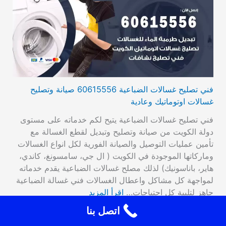
فني تصليح غسالات الضباعية 60615556 صيانة وتصليح
غسالات اوتوماتيك وعادية
فني تصليح غسالات الضباعية يتيح لكم خدماته على مستوى
دولة الكويت من صيانة وتصليح وتبديل لقطع الغسالة مع
تأمين عمليات التوصيل والصيانة الفورية لكل انواع الغسالات
وماركاتها الموجودة في الكويت ( ال جي، سامسونغ، كاندي،
هاير، باناسونيك) لذلك مصلح غسالات الضباعية يقدم خدماته
لمواجهة كل مشاكل واعطال الغسالات فني غسالة الضباعية
جاهز لتلبية كل احتياجات…
اقرأ المزيد
اتصل بنا