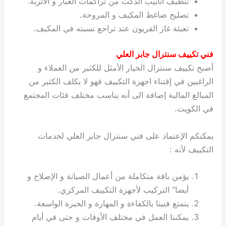
تنظيف أنابيب الدكت من تراكمات الغبار و الأتربة.
ي
ت
ت
ك
خ
تصليح ضاغط المكيف و المروحة.
ب
و
ي
تعبئة غاز الفريون عند تراجع نسبته في المكيف.
ا
ع
ص
ل
ا
ك
د
فني تكييف سنترال جابر العلي
و
ي
أصبح تكييف سنترال الخيار الأمثل للكثير من العملاء و
ي
ة
الراغبين في إقتناء اجهزة التكييف فهو لا يكلف الكثير من
ت
المبالغ المالية إضافة الى أنه يناسب مختلف فئات المجتمع
في الكويت.
يمكنكم الإعتماد على فني سنترال جابر العلي لخدمات
التكييف لأنه :
يؤمن باقة متكاملة من أعمال الصيانة و الإصلاح و
أيضا” التركيب لأجهزة التكييف المركزي.
يتمتع فنينا بالكفاءة و المهارة و الخبرة الواسعة.
يمكننا العمل في مختلف الأوقات و حتى في أيام