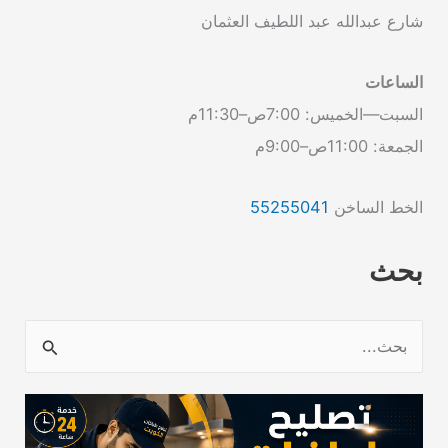
شارع عبدالله عبد اللطيف العثمان
الساعات
السبت—الخميس: 7:00ص–11:30م
الجمعة: 11:00ص–9:00م
الخط الساخن
55255041
بحث
ا
ل
ب
ح