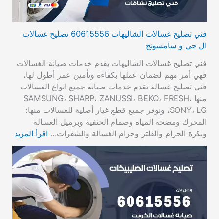
فني تصليح غسالات الشاليهات 60615556 تصليح غسالات
ال جي و سامسونج
فني تصليح غسالات الشاليهات يقدم خدمات صيانة الغسالات
فهي أمر مهم لضمان عملها بكفاءة وتأمين عمر أطول لها،
فني تصليح غسالة يقدم خدمات صيانة جميع انواع الغسالات
منها SAMSUNG، SHARP، ZANUSSI، BEKO، FRESH،
SONY، LG، ونوفر جميع قطع غيار أصلية للغسالات منها:
المحرك ومضخة المياه وصمام الحنفية وبرميل الغسالة
وبكرة الحزام والفلتر وحزام الغسالة والشفرات…
اقرأ المزيد