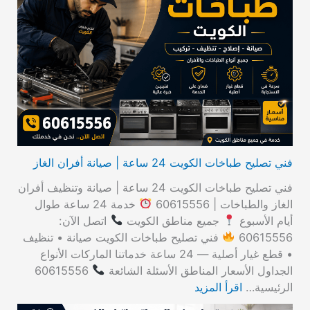
ث
ع
ن
:
فني تصليح طباخات الكويت 24 ساعة | صيانة أفران الغاز
فني تصليح طباخات الكويت 24 ساعة | صيانة وتنظيف أفران
الغاز والطباخات | 60615556
خدمة 24 ساعة طوال
أيام الأسبوع
جميع مناطق الكويت
اتصل الآن:
60615556
فني تصليح طباخات الكويت صيانة • تنظيف
• قطع غيار أصلية — 24 ساعة خدماتنا الماركات الأنواع
الجداول الأسعار المناطق الأسئلة الشائعة
60615556
الرئيسية…
اقرأ المزيد