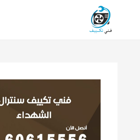
خطي
لى
لمحتوى