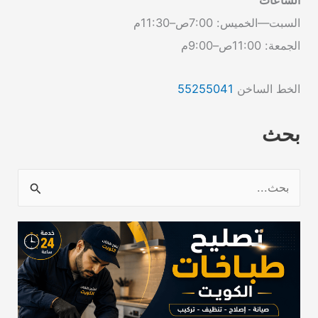
السبت—الخميس: 7:00ص–11:30م
الجمعة: 11:00ص–9:00م
الخط الساخن
55255041
بحث
ا
ل
ب
ح
ث
ع