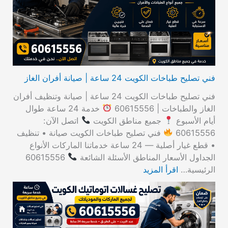
ن
:
فني تصليح طباخات الكويت 24 ساعة | صيانة أفران الغاز
فني تصليح طباخات الكويت 24 ساعة | صيانة وتنظيف أفران
الغاز والطباخات | 60615556
خدمة 24 ساعة طوال
أيام الأسبوع
جميع مناطق الكويت
اتصل الآن:
60615556
فني تصليح طباخات الكويت صيانة • تنظيف
• قطع غيار أصلية — 24 ساعة خدماتنا الماركات الأنواع
الجداول الأسعار المناطق الأسئلة الشائعة
60615556
الرئيسية…
اقرأ المزيد