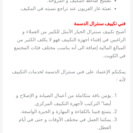
تصليح ضاغط المكيف و المروحة.
ي
ت
ت
ك
خ
تعبئة غاز الفريون عند تراجع نسبته في المكيف.
ب
و
ي
ا
ع
ص
فني تكييف سنترال الدسمة
ل
ا
أصبح تكييف سنترال الخيار الأمثل للكثير من العملاء و
ك
د
و
ي
الراغبين في إقتناء اجهزة التكييف فهو لا يكلف الكثير من
ي
ة
المبالغ المالية إضافة الى أنه يناسب مختلف فئات المجتمع
ت
في الكويت.
يمكنكم الإعتماد على فني سنترال الدسمة لخدمات التكييف
لأنه :
يؤمن باقة متكاملة من أعمال الصيانة و الإصلاح و
أيضا” التركيب لأجهزة التكييف المركزي.
يتمتع فنينا بالكفاءة و المهارة و الخبرة الواسعة.
يمكننا العمل في مختلف الأوقات و حتى في أيام
العطل.