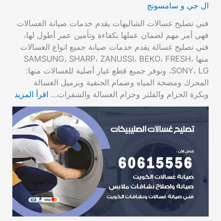
ال جي و سامسونج
فني تصليح غسالات الشاليهات يقدم خدمات صيانة الغسالات
فهي أمر مهم لضمان عملها بكفاءة وتأمين عمر أطول لها،
فني تصليح غسالة يقدم خدمات صيانة جميع انواع الغسالات
منها SAMSUNG، SHARP، ZANUSSI، BEKO، FRESH،
SONY، LG، ونوفر جميع قطع غيار أصلية للغسالات منها:
المحرك ومضخة المياه وصمام الحنفية وبرميل الغسالة
وبكرة الحزام والفلتر وحزام الغسالة والشفرات…
اقرأ المزيد