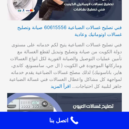
فني تصليح غسالات الضباعية 60615556 صيانة وتصليح
غسالات اوتوماتيك وعادية
فني تصليح غسالات الضباعية يتيح لكم خدماته على مستوى
دولة الكويت من صيانة وتصليح وتبديل لقطع الغسالة مع
تأمين عمليات التوصيل والصيانة الفورية لكل انواع الغسالات
وماركاتها الموجودة في الكويت ( ال جي، سامسونغ، كاندي،
هاير، باناسونيك) لذلك مصلح غسالات الضباعية يقدم خدماته
لمواجهة كل مشاكل واعطال الغسالات فني غسالة الضباعية
جاهز لتلبية كل احتياجات…
اقرأ المزيد
اتصل بنا