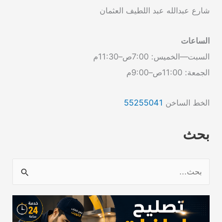
شارع عبدالله عبد اللطيف العثمان
الساعات
السبت—الخميس: 7:00ص–11:30م
الجمعة: 11:00ص–9:00م
الخط الساخن
55255041
بحث
ا
ل
ب
ح