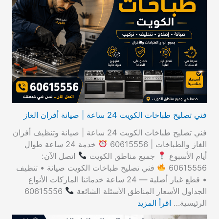
ث
ع
ن
:
فني تصليح طباخات الكويت 24 ساعة | صيانة أفران الغاز
فني تصليح طباخات الكويت 24 ساعة | صيانة وتنظيف أفران
الغاز والطباخات | 60615556
خدمة 24 ساعة طوال
أيام الأسبوع
جميع مناطق الكويت
اتصل الآن:
60615556
فني تصليح طباخات الكويت صيانة • تنظيف
• قطع غيار أصلية — 24 ساعة خدماتنا الماركات الأنواع
الجداول الأسعار المناطق الأسئلة الشائعة
60615556
الرئيسية…
اقرأ المزيد