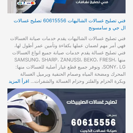
فني تصليح غسالات الشاليهات 60615556 تصليح غسالات
ال جي و سامسونج
فني تصليح غسالات الشاليهات يقدم خدمات صيانة الغسالات
فهي أمر مهم لضمان عملها بكفاءة وتأمين عمر أطول لها،
فني تصليح غسالة يقدم خدمات صيانة جميع انواع الغسالات
منها SAMSUNG، SHARP، ZANUSSI، BEKO، FRESH،
SONY، LG، ونوفر جميع قطع غيار أصلية للغسالات منها:
المحرك ومضخة المياه وصمام الحنفية وبرميل الغسالة
وبكرة الحزام والفلتر وحزام الغسالة والشفرات…
اقرأ المزيد