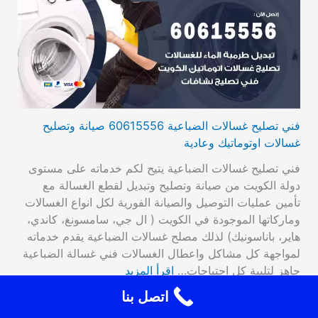
فني تصليح غسالات الضباعية 60615556 صيانة وتصليح
غسالات اوتوماتيك وعادية
فني تصليح غسالات الضباعية يتيح لكم خدماته على مستوى
دولة الكويت من صيانة وتصليح وتبديل لقطع الغسالة مع
تأمين عمليات التوصيل والصيانة الفورية لكل انواع الغسالات
وماركاتها الموجودة في الكويت ( ال جي، سامسونغ، كاندي،
هاير، باناسونيك) لذلك مصلح غسالات الضباعية يقدم خدماته
لمواجهة كل مشاكل واعطال الغسالات فني غسالة الضباعية
جاهز لتلبية كل احتياجات…
اقرأ المزيد
اتصل بنا