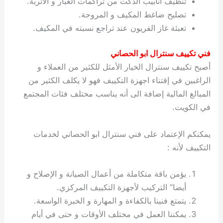
تنظيف أنابيب الدكت من تراكمات الغبار و الأتربة.
ي
ت
ت
ك
خ
تصليح ضاغط المكيف و المروحة.
ب
و
ي
تعبئة غاز الفريون عند تراجع نسبته في المكيف.
ا
ع
ص
ل
ا
ك
د
فني تكييف سنترال ابو الحصاني
و
ي
أصبح تكييف سنترال الخيار الأمثل للكثير من العملاء و
ي
ة
الراغبين في إقتناء اجهزة التكييف فهو لا يكلف الكثير من
ت
المبالغ المالية إضافة الى أنه يناسب مختلف فئات المجتمع
في الكويت.
يمكنكم الإعتماد على فني سنترال ابو الحصاني لخدمات
التكييف لأنه :
يؤمن باقة متكاملة من أعمال الصيانة و الإصلاح و
أيضا” التركيب لأجهزة التكييف المركزي.
يتمتع فنينا بالكفاءة و المهارة و الخبرة الواسعة.
يمكننا العمل في مختلف الأوقات و حتى في أيام