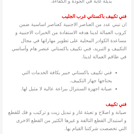
بديلة غاية في الجودة و الكفاءة.
ي
ت
ت
ك
خ
ب
و
ي
فني تكييف باكستاني غرب الجليب
ا
ع
ص
ان تبني عدد من العناصر الاجنبية كعناصر اساسية ضمن
ل
ا
ك
د
كروب العمالة لدينا هدفه الاستفادة من الخبرات الاجنبية و
و
ي
مساعدة الكوادر المحلية على تطوير مهاراتها في مجال
ي
ة
التكييف و التبريد، فني تكييف باكستاني عنصر هام وأساسي
ت
في طاقم العمالة لدينا.
فني تكييف باكستاني خبير بكافة الخدمات التي
يحتاجها جهاز التكييف.
صيانة اجهزة السنترال ببراعة عالية لا مثيل لها.
فني تكييف
صيانة و اصلاح و تعبئة غاز و تبديل زيت و تركيب و فك للقطع
و استبدال القطع التالفة و غيرها الكثير من القطع الاخرى
التي تخصصت شركتنا القيام بها.