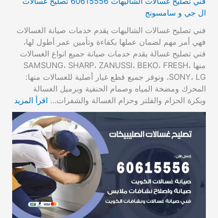
فني تصليح غسالات الشاليهات 60615556 تصليح غسالات
ال جي و سامسونج
فني تصليح غسالات الشاليهات يقدم خدمات صيانة الغسالات
فهي أمر مهم لضمان عملها بكفاءة وتأمين عمر أطول لها،
فني تصليح غسالة يقدم خدمات صيانة جميع انواع الغسالات
منها SAMSUNG، SHARP، ZANUSSI، BEKO، FRESH،
SONY، LG، ونوفر جميع قطع غيار أصلية للغسالات منها:
المحرك ومضخة المياه وصمام الحنفية وبرميل الغسالة
وبكرة الحزام والفلتر وحزام الغسالة والشفرات…
اقرأ المزيد