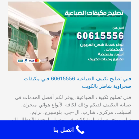
فني تصليح تكييف الضباعية 60615556 فني مكيفات
صحراوية شاطر بالكويت
فني تصليح تكييف الضباعية، يوفر لكم أفضل الخدمات في
صيانة التكييف لديكم وذلك لكافة الأنواع هوائي متحرك،
اسبيلت، مركزي، شارب، ال-جي، بلومبيرج، برايم،
سامسونج. صيانة المشكلات في توصيل الوحدة الأعطال التي
تصيب الترموستات، تراكم الجليد، وأيضا تبديل القطع القديمة
اتصل بنا
بقطع جديدة عالية الأداء والجودة، فحص مستوى الغاز من