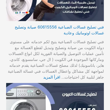
فني تصليح غسالات الضباعية 60615556 صيانة وتصليح
غسالات اوتوماتيك وعادية
فني تصليح غسالات الضباعية يتيح لكم خدماته على مستوى
دولة الكويت من صيانة وتصليح وتبديل لقطع الغسالة مع
تأمين عمليات التوصيل والصيانة الفورية لكل انواع الغسالات
وماركاتها الموجودة في الكويت ( ال جي، سامسونغ، كاندي،
هاير، باناسونيك) لذلك مصلح غسالات الضباعية يقدم خدماته
لمواجهة كل مشاكل واعطال الغسالات فني غسالة الضباعية
جاهز لتلبية كل احتياجات…
اقرأ المزيد