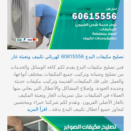
تصليح مكيفات البدع 60615556 كهربائي تكييف وتعبئة غاز
فني تصليح مكيفات البدع يقدم لكم كافة الوسائل والخدمات
من تصليح وصيانة وتركيب جميع المكيفات بمختلف أنواعها،
والعمل على فك المكيفات القديمة وتركيب مكيفات حديثة
وجديدة الجودة، وإصلاح المشاكل والأعطال التي يعاني منها
العملاء في المكيفات مثل تسريبات الغاز وتعبئة المكيف
بالغاز الأصلي الفريون. وتقدم لكم شركتنا خبراء ومختصين
لتجاوز جميع أعطال تكييف البدع بدقة…
اقرأ المزيد