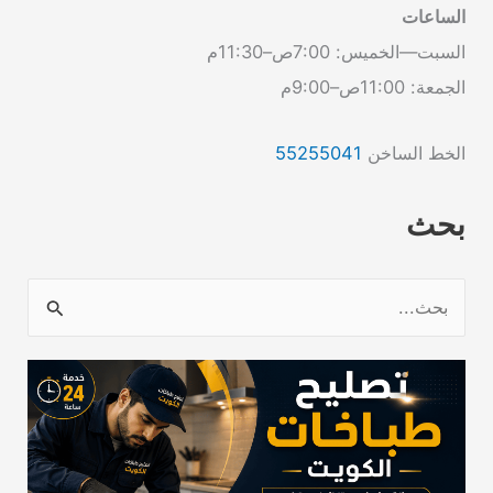
الساعات
السبت—الخميس: 7:00ص–11:30م
الجمعة: 11:00ص–9:00م
الخط الساخن
55255041
بحث
ا
ل
ب
ح
ث
ع