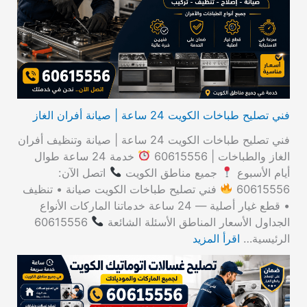
ن
:
فني تصليح طباخات الكويت 24 ساعة | صيانة أفران الغاز
فني تصليح طباخات الكويت 24 ساعة | صيانة وتنظيف أفران
الغاز والطباخات | 60615556
خدمة 24 ساعة طوال
أيام الأسبوع
جميع مناطق الكويت
اتصل الآن:
60615556
فني تصليح طباخات الكويت صيانة • تنظيف
• قطع غيار أصلية — 24 ساعة خدماتنا الماركات الأنواع
الجداول الأسعار المناطق الأسئلة الشائعة
60615556
الرئيسية…
اقرأ المزيد