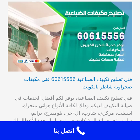
فني تصليح تكييف الضباعية 60615556 فني مكيفات
صحراوية شاطر بالكويت
فني تصليح تكييف الضباعية، يوفر لكم أفضل الخدمات في
صيانة التكييف لديكم وذلك لكافة الأنواع هوائي متحرك،
اسبيلت، مركزي، شارب، ال-جي، بلومبيرج، برايم،
سامسونج. صيانة المشكلات في توصيل الوحدة الأعطال التي
تصيب الترموستات، تراكم الجليد، وأيضا تبديل القطع القديمة
اتصل بنا
بقطع جديدة عالية الأداء والجودة، فحص مستوى الغاز من