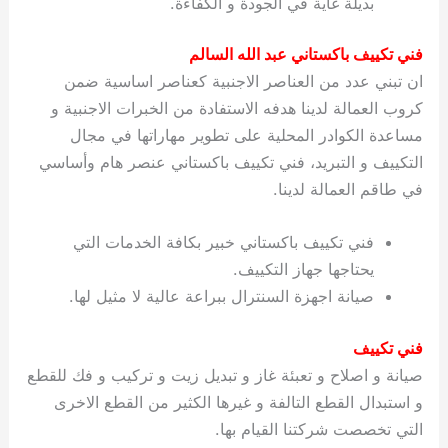
بديلة غاية في الجودة و الكفاءة.
ي
ت
ت
ك
خ
ب
و
ي
فني تكييف باكستاني عبد الله السالم
ا
ع
ص
ان تبني عدد من العناصر الاجنبية كعناصر اساسية ضمن
ل
ا
ك
د
كروب العمالة لدينا هدفه الاستفادة من الخبرات الاجنبية و
و
ي
مساعدة الكوادر المحلية على تطوير مهاراتها في مجال
ي
ة
التكييف و التبريد، فني تكييف باكستاني عنصر هام وأساسي
ت
في طاقم العمالة لدينا.
فني تكييف باكستاني خبير بكافة الخدمات التي
يحتاجها جهاز التكييف.
صيانة اجهزة السنترال ببراعة عالية لا مثيل لها.
فني تكييف
صيانة و اصلاح و تعبئة غاز و تبديل زيت و تركيب و فك للقطع
و استبدال القطع التالفة و غيرها الكثير من القطع الاخرى
التي تخصصت شركتنا القيام بها.