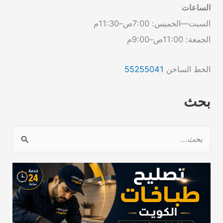
الساعات
السبت—الخميس: 7:00ص–11:30م
الجمعة: 11:00ص–9:00م
الخط الساخن
55255041
بحث
ا
ل
ب
ح
ث
ع