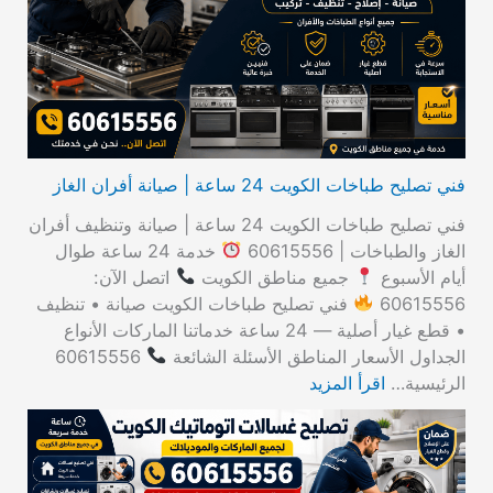
ن
:
فني تصليح طباخات الكويت 24 ساعة | صيانة أفران الغاز
فني تصليح طباخات الكويت 24 ساعة | صيانة وتنظيف أفران
الغاز والطباخات | 60615556
خدمة 24 ساعة طوال
أيام الأسبوع
جميع مناطق الكويت
اتصل الآن:
60615556
فني تصليح طباخات الكويت صيانة • تنظيف
• قطع غيار أصلية — 24 ساعة خدماتنا الماركات الأنواع
الجداول الأسعار المناطق الأسئلة الشائعة
60615556
الرئيسية…
اقرأ المزيد