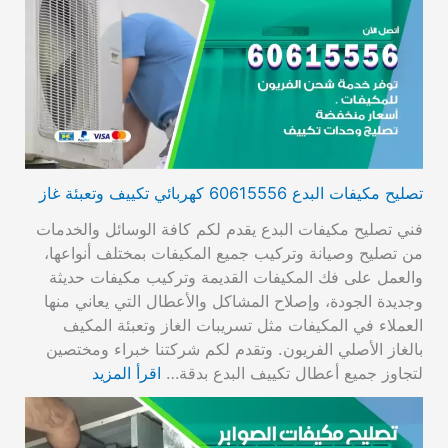
تصليح مكيفات البدع 60615556 كهربائي تكييف وتعبئة غاز
فني تصليح مكيفات البدع يقدم لكم كافة الوسائل والخدمات
من تصليح وصيانة وتركيب جميع المكيفات بمختلف أنواعها،
والعمل على فك المكيفات القديمة وتركيب مكيفات حديثة
وجديدة الجودة، وإصلاح المشاكل والأعطال التي يعاني منها
العملاء في المكيفات مثل تسريبات الغاز وتعبئة المكيف
بالغاز الأصلي الفريون. وتقدم لكم شركتنا خبراء ومختصين
لتجاوز جميع أعطال تكييف البدع بدقة…
اقرأ المزيد