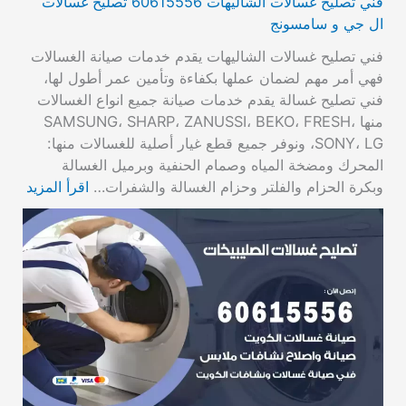
فني تصليح غسالات الشاليهات 60615556 تصليح غسالات
ال جي و سامسونج
فني تصليح غسالات الشاليهات يقدم خدمات صيانة الغسالات
فهي أمر مهم لضمان عملها بكفاءة وتأمين عمر أطول لها،
فني تصليح غسالة يقدم خدمات صيانة جميع انواع الغسالات
منها SAMSUNG، SHARP، ZANUSSI، BEKO، FRESH،
SONY، LG، ونوفر جميع قطع غيار أصلية للغسالات منها:
المحرك ومضخة المياه وصمام الحنفية وبرميل الغسالة
وبكرة الحزام والفلتر وحزام الغسالة والشفرات…
اقرأ المزيد