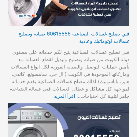
فني تصليح غسالات الضباعية 60615556 صيانة وتصليح
غسالات اوتوماتيك وعادية
فني تصليح غسالات الضباعية يتيح لكم خدماته على مستوى
دولة الكويت من صيانة وتصليح وتبديل لقطع الغسالة مع
تأمين عمليات التوصيل والصيانة الفورية لكل انواع الغسالات
وماركاتها الموجودة في الكويت ( ال جي، سامسونغ، كاندي،
هاير، باناسونيك) لذلك مصلح غسالات الضباعية يقدم خدماته
لمواجهة كل مشاكل واعطال الغسالات فني غسالة الضباعية
جاهز لتلبية كل احتياجات…
اقرأ المزيد