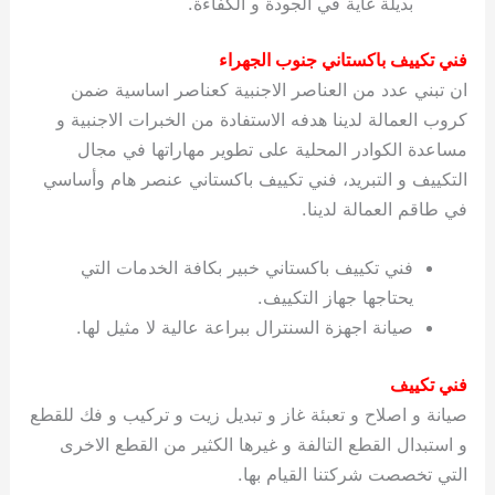
بديلة غاية في الجودة و الكفاءة.
ي
ت
ت
ك
خ
ب
و
ي
فني تكييف باكستاني جنوب الجهراء
ا
ع
ص
ان تبني عدد من العناصر الاجنبية كعناصر اساسية ضمن
ل
ا
ك
د
كروب العمالة لدينا هدفه الاستفادة من الخبرات الاجنبية و
و
ي
مساعدة الكوادر المحلية على تطوير مهاراتها في مجال
ي
ة
التكييف و التبريد، فني تكييف باكستاني عنصر هام وأساسي
ت
في طاقم العمالة لدينا.
فني تكييف باكستاني خبير بكافة الخدمات التي
يحتاجها جهاز التكييف.
صيانة اجهزة السنترال ببراعة عالية لا مثيل لها.
فني تكييف
صيانة و اصلاح و تعبئة غاز و تبديل زيت و تركيب و فك للقطع
و استبدال القطع التالفة و غيرها الكثير من القطع الاخرى
التي تخصصت شركتنا القيام بها.