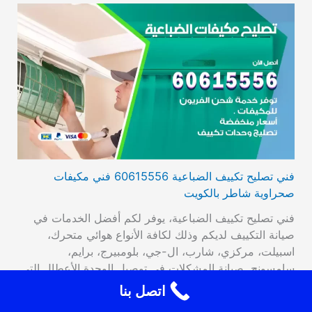
فني تصليح تكييف الضباعية 60615556 فني مكيفات
صحراوية شاطر بالكويت
فني تصليح تكييف الضباعية، يوفر لكم أفضل الخدمات في
صيانة التكييف لديكم وذلك لكافة الأنواع هوائي متحرك،
اسبيلت، مركزي، شارب، ال-جي، بلومبيرج، برايم،
سامسونج. صيانة المشكلات في توصيل الوحدة الأعطال التي
تصيب الترموستات، تراكم الجليد، وأيضا تبديل القطع القديمة
اتصل بنا
بقطع جديدة عالية الأداء والجودة، فحص مستوى الغاز من