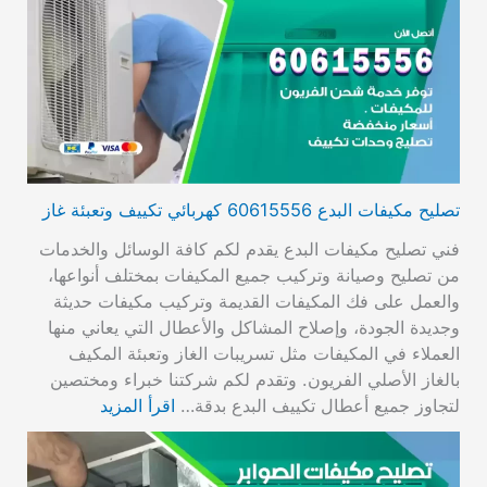
تصليح مكيفات البدع 60615556 كهربائي تكييف وتعبئة غاز
فني تصليح مكيفات البدع يقدم لكم كافة الوسائل والخدمات
من تصليح وصيانة وتركيب جميع المكيفات بمختلف أنواعها،
والعمل على فك المكيفات القديمة وتركيب مكيفات حديثة
وجديدة الجودة، وإصلاح المشاكل والأعطال التي يعاني منها
العملاء في المكيفات مثل تسريبات الغاز وتعبئة المكيف
بالغاز الأصلي الفريون. وتقدم لكم شركتنا خبراء ومختصين
لتجاوز جميع أعطال تكييف البدع بدقة…
اقرأ المزيد