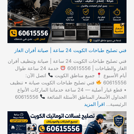
ن
:
فني تصليح طباخات الكويت 24 ساعة | صيانة أفران الغاز
فني تصليح طباخات الكويت 24 ساعة | صيانة وتنظيف أفران
الغاز والطباخات | 60615556
خدمة 24 ساعة طوال
أيام الأسبوع
جميع مناطق الكويت
اتصل الآن:
60615556
فني تصليح طباخات الكويت صيانة • تنظيف
• قطع غيار أصلية — 24 ساعة خدماتنا الماركات الأنواع
الجداول الأسعار المناطق الأسئلة الشائعة
60615556
الرئيسية…
اقرأ المزيد