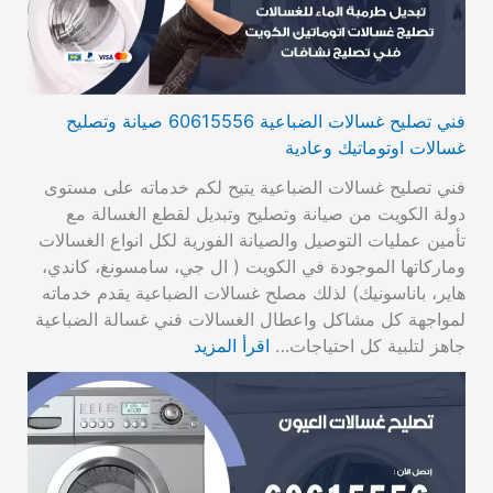
فني تصليح غسالات الضباعية 60615556 صيانة وتصليح
غسالات اوتوماتيك وعادية
فني تصليح غسالات الضباعية يتيح لكم خدماته على مستوى
دولة الكويت من صيانة وتصليح وتبديل لقطع الغسالة مع
تأمين عمليات التوصيل والصيانة الفورية لكل انواع الغسالات
وماركاتها الموجودة في الكويت ( ال جي، سامسونغ، كاندي،
هاير، باناسونيك) لذلك مصلح غسالات الضباعية يقدم خدماته
لمواجهة كل مشاكل واعطال الغسالات فني غسالة الضباعية
جاهز لتلبية كل احتياجات…
اقرأ المزيد