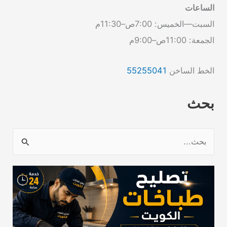
الساعات
السبت—الخميس: 7:00ص–11:30م
الجمعة: 11:00ص–9:00م
الخط الساخن
55255041
بحث
ا
ل
ب
ح
ث
ع