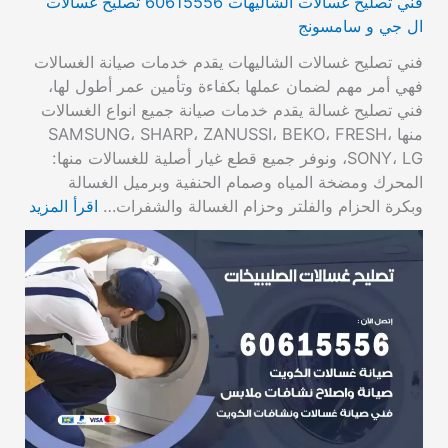
فني تصليح غسالات الشاليهات 60615556 تصليح غسالات
ال جي و سامسونج
فني تصليح غسالات الشاليهات يقدم خدمات صيانة الغسالات
فهي أمر مهم لضمان عملها بكفاءة وتأمين عمر أطول لها،
فني تصليح غسالة يقدم خدمات صيانة جميع انواع الغسالات
منها SAMSUNG، SHARP، ZANUSSI، BEKO، FRESH،
SONY، LG، ونوفر جميع قطع غيار أصلية للغسالات منها:
المحرك ومضخة المياه وصمام الحنفية وبرميل الغسالة
وبكرة الحزام والفلتر وحزام الغسالة والشفرات…
اقرأ المزيد