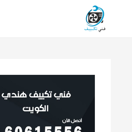
خطي
لى
لمحتوى