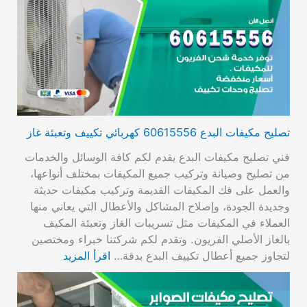
تصليح مكيفات البدع 60615556 كهربائي تكييف وتعبئة غاز
فني تصليح مكيفات البدع يقدم لكم كافة الوسائل والخدمات
من تصليح وصيانة وتركيب جميع المكيفات بمختلف أنواعها،
والعمل على فك المكيفات القديمة وتركيب مكيفات حديثة
وجديدة الجودة، وإصلاح المشاكل والأعطال التي يعاني منها
العملاء في المكيفات مثل تسريبات الغاز وتعبئة المكيف
بالغاز الأصلي الفريون. وتقدم لكم شركتنا خبراء ومختصين
لتجاوز جميع أعطال تكييف البدع بدقة…
اقرأ المزيد