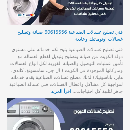
فني تصليح غسالات الضباعية 60615556 صيانة وتصليح
غسالات اوتوماتيك وعادية
فني تصليح غسالات الضباعية يتيح لكم خدماته على مستوى
دولة الكويت من صيانة وتصليح وتبديل لقطع الغسالة مع
تأمين عمليات التوصيل والصيانة الفورية لكل انواع الغسالات
وماركاتها الموجودة في الكويت ( ال جي، سامسونغ، كاندي،
هاير، باناسونيك) لذلك مصلح غسالات الضباعية يقدم خدماته
لمواجهة كل مشاكل واعطال الغسالات فني غسالة الضباعية
جاهز لتلبية كل احتياجات…
اقرأ المزيد