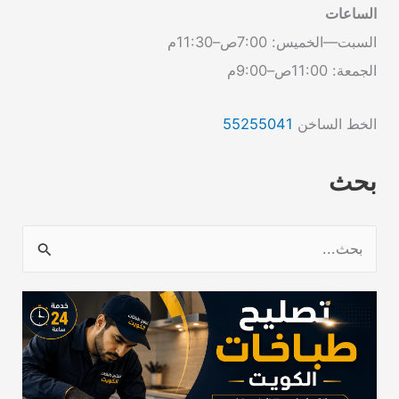
الساعات
السبت—الخميس: 7:00ص–11:30م
الجمعة: 11:00ص–9:00م
الخط الساخن
55255041
بحث
ا
ل
ب
ح
ث
ع