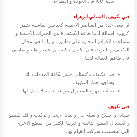
بديلة غاية في الجودة و الكفاءة.
ي
ت
ت
ك
خ
ب
و
ي
فني تكييف باكستاني الزهراء
ا
ع
ص
ان تبني عدد من العناصر الاجنبية كعناصر اساسية ضمن
ل
ا
ك
د
كروب العمالة لدينا هدفه الاستفادة من الخبرات الاجنبية و
و
ي
مساعدة الكوادر المحلية على تطوير مهاراتها في مجال
ي
ة
التكييف و التبريد، فني تكييف باكستاني عنصر هام وأساسي
ت
في طاقم العمالة لدينا.
فني تكييف باكستاني خبير بكافة الخدمات التي
يحتاجها جهاز التكييف.
صيانة اجهزة السنترال ببراعة عالية لا مثيل لها.
فني تكييف
صيانة و اصلاح و تعبئة غاز و تبديل زيت و تركيب و فك للقطع
و استبدال القطع التالفة و غيرها الكثير من القطع الاخرى
التي تخصصت شركتنا القيام بها.