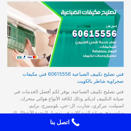
فني تصليح تكييف الضباعية 60615556 فني مكيفات
صحراوية شاطر بالكويت
فني تصليح تكييف الضباعية، يوفر لكم أفضل الخدمات في
صيانة التكييف لديكم وذلك لكافة الأنواع هوائي متحرك،
اسبيلت، مركزي، شارب، ال-جي، بلومبيرج، برايم،
سامسونج. صيانة المشكلات في توصيل الوحدة الأعطال التي
تصيب الترموستات، تراكم الجليد، وأيضا تبديل القطع القديمة
اتصل بنا
بقطع جديدة عالية الأداء والجودة، فحص مستوى الغاز من