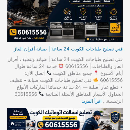
ن
:
فني تصليح طباخات الكويت 24 ساعة | صيانة أفران الغاز
فني تصليح طباخات الكويت 24 ساعة | صيانة وتنظيف أفران
الغاز والطباخات | 60615556
خدمة 24 ساعة طوال
أيام الأسبوع
جميع مناطق الكويت
اتصل الآن:
60615556
فني تصليح طباخات الكويت صيانة • تنظيف
• قطع غيار أصلية — 24 ساعة خدماتنا الماركات الأنواع
الجداول الأسعار المناطق الأسئلة الشائعة
60615556
الرئيسية…
اقرأ المزيد