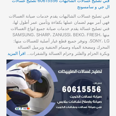
فني تصليح غسالات الشاليهات 60615556 تصليح غسالات
ال جي و سامسونج
فني تصليح غسالات الشاليهات يقدم خدمات صيانة الغسالات
فهي أمر مهم لضمان عملها بكفاءة وتأمين عمر أطول لها،
فني تصليح غسالة يقدم خدمات صيانة جميع انواع الغسالات
منها SAMSUNG، SHARP، ZANUSSI، BEKO، FRESH،
SONY، LG، ونوفر جميع قطع غيار أصلية للغسالات منها:
المحرك ومضخة المياه وصمام الحنفية وبرميل الغسالة
وبكرة الحزام والفلتر وحزام الغسالة والشفرات…
اقرأ المزيد