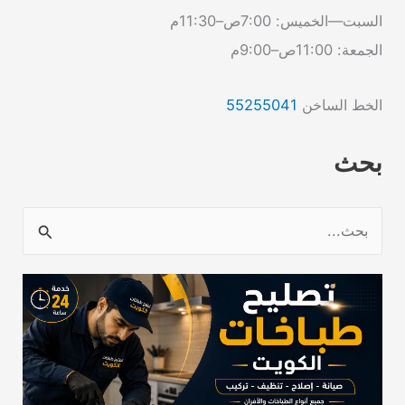
السبت—الخميس: 7:00ص–11:30م
الجمعة: 11:00ص–9:00م
الخط الساخن
55255041
بحث
ا
ل
ب
ح
ث
ع