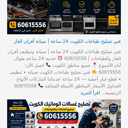
ن
:
فني تصليح طباخات الكويت 24 ساعة | صيانة أفران الغاز
فني تصليح طباخات الكويت 24 ساعة | صيانة وتنظيف أفران
الغاز والطباخات | 60615556
خدمة 24 ساعة طوال
أيام الأسبوع
جميع مناطق الكويت
اتصل الآن:
60615556
فني تصليح طباخات الكويت صيانة • تنظيف
• قطع غيار أصلية — 24 ساعة خدماتنا الماركات الأنواع
الجداول الأسعار المناطق الأسئلة الشائعة
60615556
الرئيسية…
اقرأ المزيد