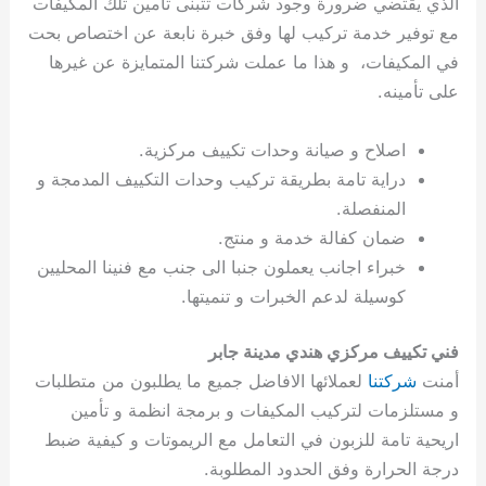
الذي يقتضي ضرورة وجود شركات تتبنى تأمين تلك المكيفات
ي
ت
ت
ك
خ
مع توفير خدمة تركيب لها وفق خبرة نابعة عن اختصاص بحت
ب
و
ي
في المكيفات، و هذا ما عملت شركتنا المتمايزة عن غيرها
ا
ع
ص
ل
ا
على تأمينه.
ك
د
و
ي
اصلاح و صيانة وحدات تكييف مركزية.
ي
ة
دراية تامة بطريقة تركيب وحدات التكييف المدمجة و
ت
المنفصلة.
ضمان كفالة خدمة و منتج.
خبراء اجانب يعملون جنبا الى جنب مع فنينا المحليين
كوسيلة لدعم الخبرات و تنميتها.
فني تكييف مركزي هندي مدينة جابر
أمنت
شركتنا
لعملائها الافاضل جميع ما يطلبون من متطلبات
و مستلزمات لتركيب المكيفات و برمجة انظمة و تأمين
اريحية تامة للزبون في التعامل مع الريموتات و كيفية ضبط
درجة الحرارة وفق الحدود المطلوبة.