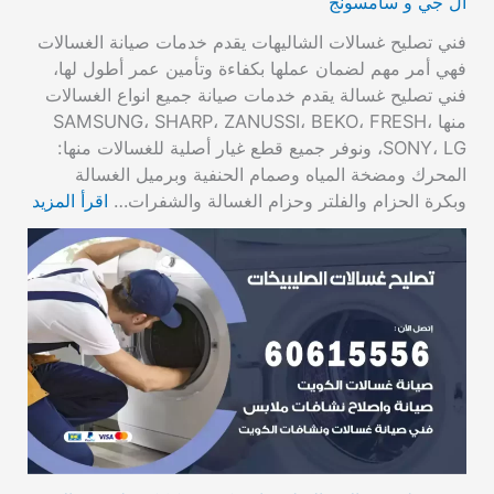
ال جي و سامسونج
فني تصليح غسالات الشاليهات يقدم خدمات صيانة الغسالات
فهي أمر مهم لضمان عملها بكفاءة وتأمين عمر أطول لها،
فني تصليح غسالة يقدم خدمات صيانة جميع انواع الغسالات
منها SAMSUNG، SHARP، ZANUSSI، BEKO، FRESH،
SONY، LG، ونوفر جميع قطع غيار أصلية للغسالات منها:
المحرك ومضخة المياه وصمام الحنفية وبرميل الغسالة
وبكرة الحزام والفلتر وحزام الغسالة والشفرات…
اقرأ المزيد