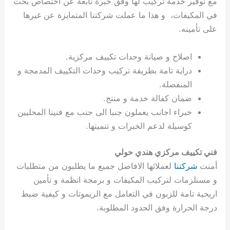
مع توفير خدمة تركيب لها وفق خبرة نابعة عن اختصاص بحت
ي
ت
ت
ك
خ
في المكيفات، و هذا ما عملت شركتنا المتمايزة عن غيرها
ب
و
ي
على تأمينه.
ا
ع
ص
ل
ا
ك
د
اصلاح و صيانة وحدات تكييف مركزية.
و
ي
دراية تامة بطريقة تركيب وحدات التكييف المدمجة و
ي
ة
المنفصلة.
ت
ضمان كفالة خدمة و منتج.
خبراء اجانب يعملون جنبا الى جنب مع فنينا المحليين
كوسيلة لدعم الخبرات و تنميتها.
فني تكييف مركزي هندي حولي
أمنت
شركتنا
لعملائها الافاضل جميع ما يطلبون من متطلبات
و مستلزمات لتركيب المكيفات و برمجة انظمة و تأمين
اريحية تامة للزبون في التعامل مع الريموتات و كيفية ضبط
درجة الحرارة وفق الحدود المطلوبة.