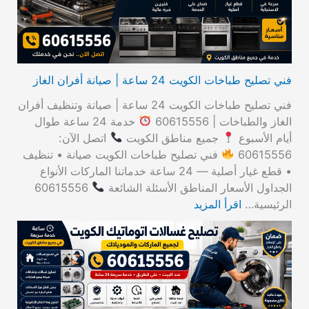
:
فني تصليح طباخات الكويت 24 ساعة | صيانة أفران الغاز
فني تصليح طباخات الكويت 24 ساعة | صيانة وتنظيف أفران
الغاز والطباخات | 60615556
خدمة 24 ساعة طوال
أيام الأسبوع
جميع مناطق الكويت
اتصل الآن:
60615556
فني تصليح طباخات الكويت صيانة • تنظيف
• قطع غيار أصلية — 24 ساعة خدماتنا الماركات الأنواع
الجداول الأسعار المناطق الأسئلة الشائعة
60615556
الرئيسية…
اقرأ المزيد