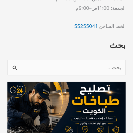
الجمعة: 11:00ص–9:00م
الخط الساخن
55255041
بحث
ا
ل
ب
ح
ث
ع
ن