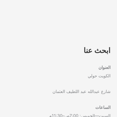
ابحث عنا
العنوان
الكويت حولي
شارع عبدالله عبد اللطيف العثمان
الساعات
السبت—الخميس: 7:00ص–11:30م