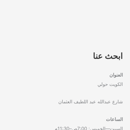
ابحث عنا
العنوان
الكويت حولي
شارع عبدالله عبد اللطيف العثمان
الساعات
السبت—الخميس: 7:00ص–11:30م