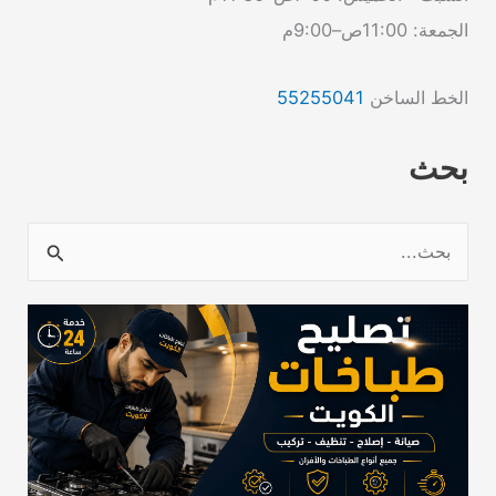
الجمعة: 11:00ص–9:00م
الخط الساخن
55255041
بحث
ا
ل
ب
ح
ث
ع
ن