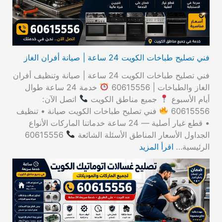
:
فني تصليح طباخات الكويت 24 ساعة | صيانة أفران الغاز
فني تصليح طباخات الكويت 24 ساعة | صيانة وتنظيف أفران
الغاز والطباخات | 60615556
خدمة 24 ساعة طوال
أيام الأسبوع
جميع مناطق الكويت
اتصل الآن:
60615556
فني تصليح طباخات الكويت صيانة • تنظيف
• قطع غيار أصلية — 24 ساعة خدماتنا الماركات الأنواع
الجداول الأسعار المناطق الأسئلة الشائعة
60615556
الرئيسية…
اقرأ المزيد