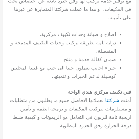
مع توفير خدمة تركيب لها وفق خبرة نابعة عن اختصاص بحت
ي
ت
ت
ك
خ
في المكيفات، و هذا ما عملت شركتنا المتمايزة عن غيرها
ب
و
ي
على تأمينه.
ا
ع
ص
ل
ا
ك
د
اصلاح و صيانة وحدات تكييف مركزية.
و
ي
دراية تامة بطريقة تركيب وحدات التكييف المدمجة و
ي
ة
المنفصلة.
ت
ضمان كفالة خدمة و منتج.
خبراء اجانب يعملون جنبا الى جنب مع فنينا المحليين
كوسيلة لدعم الخبرات و تنميتها.
فني تكييف مركزي هندي الواحة
أمنت
شركتنا
لعملائها الافاضل جميع ما يطلبون من متطلبات
و مستلزمات لتركيب المكيفات و برمجة انظمة و تأمين
اريحية تامة للزبون في التعامل مع الريموتات و كيفية ضبط
درجة الحرارة وفق الحدود المطلوبة.