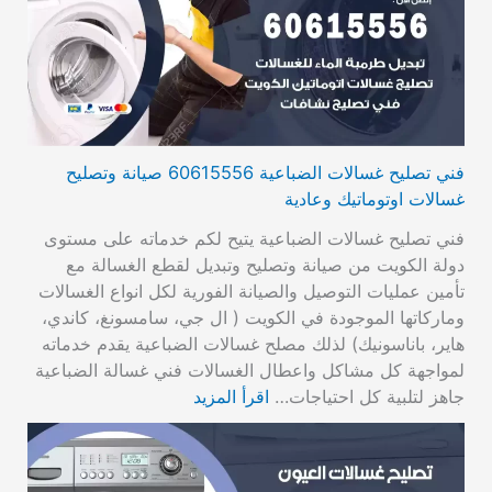
فني تصليح غسالات الضباعية 60615556 صيانة وتصليح
غسالات اوتوماتيك وعادية
فني تصليح غسالات الضباعية يتيح لكم خدماته على مستوى
دولة الكويت من صيانة وتصليح وتبديل لقطع الغسالة مع
تأمين عمليات التوصيل والصيانة الفورية لكل انواع الغسالات
وماركاتها الموجودة في الكويت ( ال جي، سامسونغ، كاندي،
هاير، باناسونيك) لذلك مصلح غسالات الضباعية يقدم خدماته
لمواجهة كل مشاكل واعطال الغسالات فني غسالة الضباعية
جاهز لتلبية كل احتياجات…
اقرأ المزيد