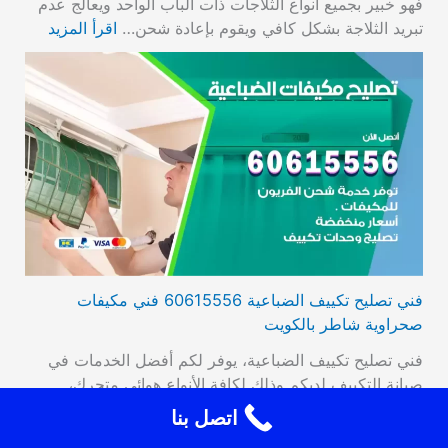
فهو خبير بجميع أنواع الثلاجات ذات الباب الواحد ويعالج عدم
تبريد الثلاجة بشكل كافي ويقوم بإعادة شحن…
اقرأ المزيد
فني تصليح تكييف الضباعية 60615556 فني مكيفات
صحراوية شاطر بالكويت
فني تصليح تكييف الضباعية، يوفر لكم أفضل الخدمات في
صيانة التكييف لديكم وذلك لكافة الأنواع هوائي متحرك،
اسبيلت، مركزي، شارب، ال-جي، بلومبيرج، برايم،
اتصل بنا
سامسونج. صيانة المشكلات في توصيل الوحدة الأعطال التي