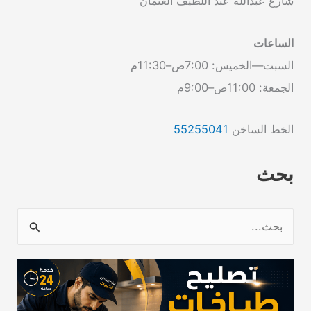
شارع عبدالله عبد اللطيف العثمان
الساعات
السبت—الخميس: 7:00ص–11:30م
الجمعة: 11:00ص–9:00م
الخط الساخن
55255041
بحث
ا
ل
ب
ح