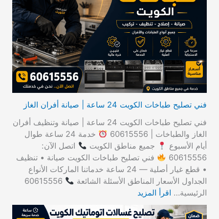
ث
ع
ن
:
فني تصليح طباخات الكويت 24 ساعة | صيانة أفران الغاز
فني تصليح طباخات الكويت 24 ساعة | صيانة وتنظيف أفران
الغاز والطباخات | 60615556
خدمة 24 ساعة طوال
أيام الأسبوع
جميع مناطق الكويت
اتصل الآن:
60615556
فني تصليح طباخات الكويت صيانة • تنظيف
• قطع غيار أصلية — 24 ساعة خدماتنا الماركات الأنواع
الجداول الأسعار المناطق الأسئلة الشائعة
60615556
الرئيسية…
اقرأ المزيد