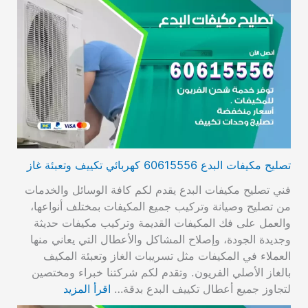
تصليح مكيفات البدع 60615556 كهربائي تكييف وتعبئة غاز
فني تصليح مكيفات البدع يقدم لكم كافة الوسائل والخدمات
من تصليح وصيانة وتركيب جميع المكيفات بمختلف أنواعها،
والعمل على فك المكيفات القديمة وتركيب مكيفات حديثة
وجديدة الجودة، وإصلاح المشاكل والأعطال التي يعاني منها
العملاء في المكيفات مثل تسريبات الغاز وتعبئة المكيف
بالغاز الأصلي الفريون. وتقدم لكم شركتنا خبراء ومختصين
لتجاوز جميع أعطال تكييف البدع بدقة…
اقرأ المزيد