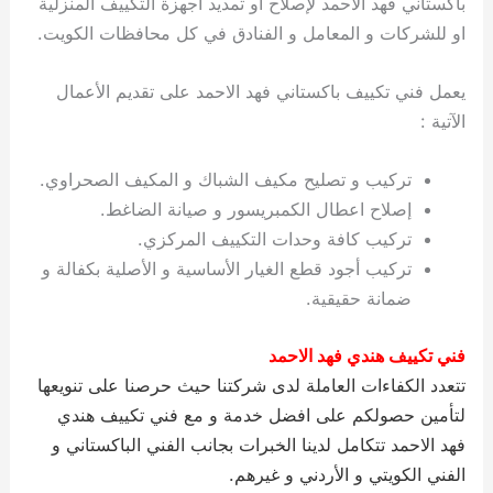
باكستاني فهد الاحمد لإصلاح او تمديد أجهزة التكييف المنزلية
ي
ت
ت
ك
خ
او للشركات و المعامل و الفنادق في كل محافظات الكويت.
ب
و
ي
ا
ع
ص
يعمل فني تكييف باكستاني فهد الاحمد على تقديم الأعمال
ل
ا
ك
د
الآتية :
و
ي
ي
ة
تركيب و تصليح مكيف الشباك و المكيف الصحراوي.
ت
إصلاح اعطال الكمبريسور و صيانة الضاغط.
تركيب كافة وحدات التكييف المركزي.
تركيب أجود قطع الغيار الأساسية و الأصلية بكفالة و
ضمانة حقيقية.
فني تكييف هندي فهد الاحمد
تتعدد الكفاءات العاملة لدى شركتنا حيث حرصنا على تنويعها
لتأمين حصولكم على افضل خدمة و مع فني تكييف هندي
فهد الاحمد تتكامل لدينا الخبرات بجانب الفني الباكستاني و
الفني الكويتي و الأردني و غيرهم.