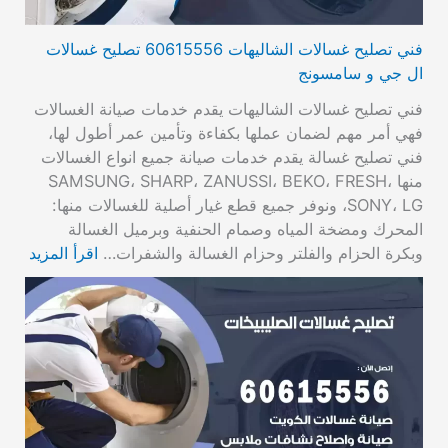
فني تصليح غسالات الشاليهات 60615556 تصليح غسالات
ال جي و سامسونج
فني تصليح غسالات الشاليهات يقدم خدمات صيانة الغسالات
فهي أمر مهم لضمان عملها بكفاءة وتأمين عمر أطول لها،
فني تصليح غسالة يقدم خدمات صيانة جميع انواع الغسالات
منها SAMSUNG، SHARP، ZANUSSI، BEKO، FRESH،
SONY، LG، ونوفر جميع قطع غيار أصلية للغسالات منها:
المحرك ومضخة المياه وصمام الحنفية وبرميل الغسالة
وبكرة الحزام والفلتر وحزام الغسالة والشفرات…
اقرأ المزيد