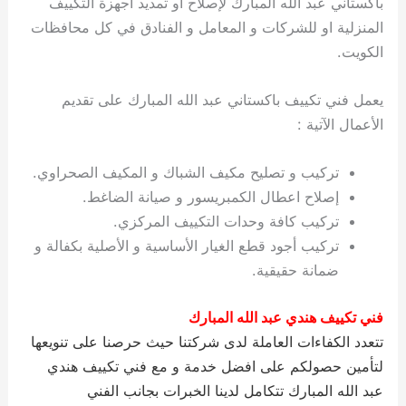
باكستاني عبد الله المبارك لإصلاح او تمديد أجهزة التكييف
ي
ت
ت
ك
خ
المنزلية او للشركات و المعامل و الفنادق في كل محافظات
ب
و
ي
الكويت.
ا
ع
ص
ل
ا
ك
د
يعمل فني تكييف باكستاني عبد الله المبارك على تقديم
و
ي
الأعمال الآتية :
ي
ة
ت
تركيب و تصليح مكيف الشباك و المكيف الصحراوي.
إصلاح اعطال الكمبريسور و صيانة الضاغط.
تركيب كافة وحدات التكييف المركزي.
تركيب أجود قطع الغيار الأساسية و الأصلية بكفالة و
ضمانة حقيقية.
فني تكييف هندي عبد الله المبارك
تتعدد الكفاءات العاملة لدى شركتنا حيث حرصنا على تنويعها
لتأمين حصولكم على افضل خدمة و مع فني تكييف هندي
عبد الله المبارك تتكامل لدينا الخبرات بجانب الفني