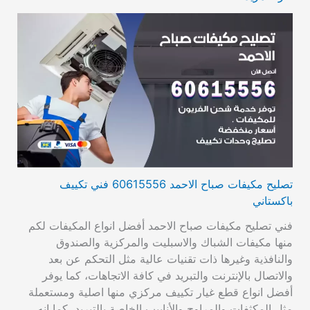
تصليح مكيفات صباح الاحمد 60615556 فني تكييف
باكستاني
فني تصليح مكيفات صباح الاحمد أفضل انواع المكيفات لكم
منها مكيفات الشباك والاسبليت والمركزية والصندوق
والنافذية وغيرها ذات تقنيات عالية مثل التحكم عن بعد
والاتصال بالإنترنت والتبريد في كافة الاتجاهات، كما يوفر
أفضل انواع قطع غيار تكييف مركزي منها اصلية ومستعملة
مثل المكثفات والمراوح والأنابيب الخاصة بالتبريد، كما انه