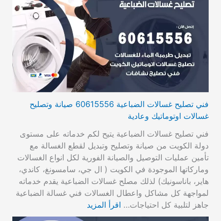
فني تصليح غسالات الضباعية 60615556 صيانة وتصليح
غسالات اوتوماتيك وعادية
فني تصليح غسالات الضباعية يتيح لكم خدماته على مستوى
دولة الكويت من صيانة وتصليح وتبديل لقطع الغسالة مع
تأمين عمليات التوصيل والصيانة الفورية لكل انواع الغسالات
وماركاتها الموجودة في الكويت ( ال جي، سامسونغ، كاندي،
هاير، باناسونيك) لذلك مصلح غسالات الضباعية يقدم خدماته
لمواجهة كل مشاكل واعطال الغسالات فني غسالة الضباعية
جاهز لتلبية كل احتياجات…
اقرأ المزيد