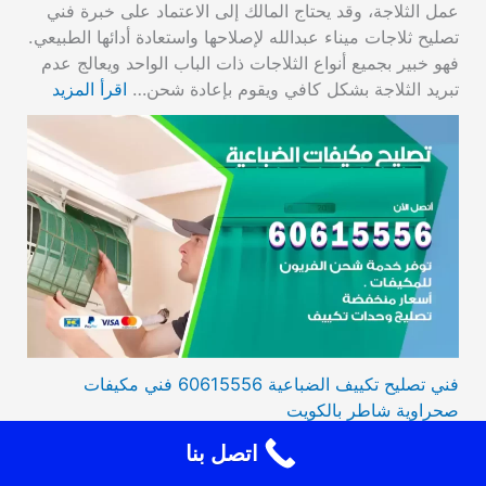
عمل الثلاجة، وقد يحتاج المالك إلى الاعتماد على خبرة فني
تصليح ثلاجات ميناء عبدالله لإصلاحها واستعادة أدائها الطبيعي.
فهو خبير بجميع أنواع الثلاجات ذات الباب الواحد ويعالج عدم
تبريد الثلاجة بشكل كافي ويقوم بإعادة شحن…
اقرأ المزيد
فني تصليح تكييف الضباعية 60615556 فني مكيفات
صحراوية شاطر بالكويت
فني تصليح تكييف الضباعية، يوفر لكم أفضل الخدمات في
اتصل بنا
صيانة التكييف لديكم وذلك لكافة الأنواع هوائي متحرك،