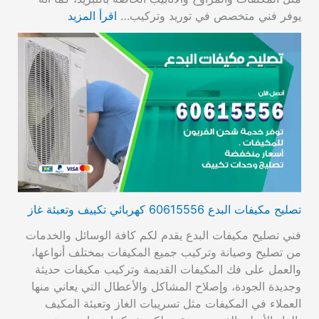
يوفر فني متخصص في توريد وتركيب…
اقرأ المزيد
تصليح مكيفات البدع 60615556 كهربائي تكييف وتعبئة غاز
فني تصليح مكيفات البدع يقدم لكم كافة الوسائل والخدمات
من تصليح وصيانة وتركيب جميع المكيفات بمختلف أنواعها،
والعمل على فك المكيفات القديمة وتركيب مكيفات حديثة
وجديدة الجودة، وإصلاح المشاكل والأعطال التي يعاني منها
العملاء في المكيفات مثل تسريبات الغاز وتعبئة المكيف