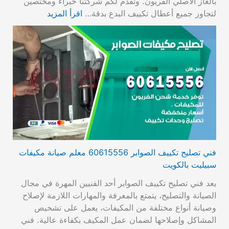
بالغاز الأصلي الفريون. وتقدم لكم شركتنا خبراء ومختصين
لتجاوز جميع أعطال تكييف البدع بدقة…
اقرأ المزيد
فني تصليح تكييف الصوابر 60615556 معلم صيانة مكيفات
سبيليت بالكويت
يعد فني تصليح تكييف الصوابر أحد الفنيين المهرة في مجال
الصيانة والتصليح، يتمتع بالمعرفة والمهارات اللازمة لإصلاح
وصيانة أنواع مختلفة من المكيفات، يعمل على تشخيص
المشاكل وإصلاحها لضمان عمل المكيف بكفاءة عالية. فني