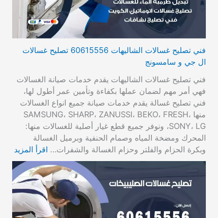
فني تصليح غسالات الشاليهات 60615556 تصليح غسالات
ال جي و سامسونج
فني تصليح غسالات الشاليهات يقدم خدمات صيانة الغسالات
فهي أمر مهم لضمان عملها بكفاءة وتأمين عمر أطول لها،
فني تصليح غسالة يقدم خدمات صيانة جميع انواع الغسالات
منها SAMSUNG، SHARP، ZANUSSI، BEKO، FRESH،
SONY، LG، ونوفر جميع قطع غيار أصلية للغسالات منها:
المحرك ومضخة المياه وصمام الحنفية وبرميل الغسالة
وبكرة الحزام والفلتر وحزام الغسالة والشفرات…
اقرأ المزيد