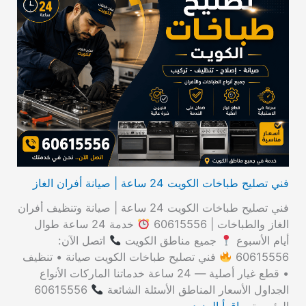
ب
ح
ث
ع
ن
:
فني تصليح طباخات الكويت 24 ساعة | صيانة أفران الغاز
فني تصليح طباخات الكويت 24 ساعة | صيانة وتنظيف أفران
الغاز والطباخات | 60615556
خدمة 24 ساعة طوال
أيام الأسبوع
جميع مناطق الكويت
اتصل الآن:
60615556
فني تصليح طباخات الكويت صيانة • تنظيف
• قطع غيار أصلية — 24 ساعة خدماتنا الماركات الأنواع
الجداول الأسعار المناطق الأسئلة الشائعة
60615556