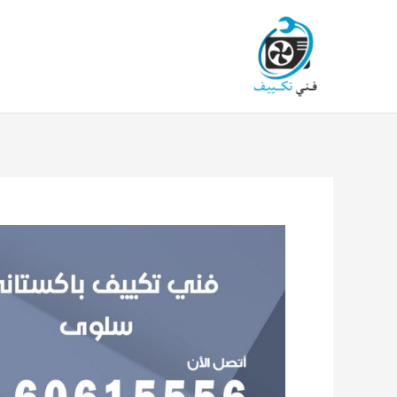
خطي
لى
لمحتوى