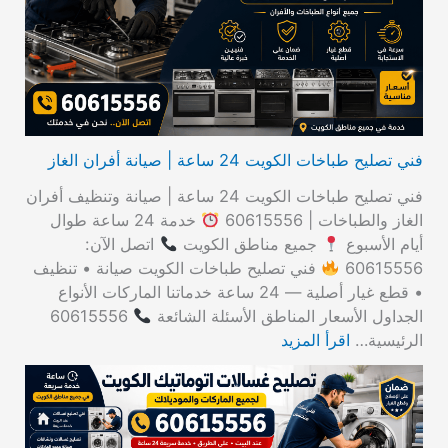
ن
:
فني تصليح طباخات الكويت 24 ساعة | صيانة أفران الغاز
فني تصليح طباخات الكويت 24 ساعة | صيانة وتنظيف أفران
الغاز والطباخات | 60615556
خدمة 24 ساعة طوال
أيام الأسبوع
جميع مناطق الكويت
اتصل الآن:
60615556
فني تصليح طباخات الكويت صيانة • تنظيف
• قطع غيار أصلية — 24 ساعة خدماتنا الماركات الأنواع
الجداول الأسعار المناطق الأسئلة الشائعة
60615556
الرئيسية…
اقرأ المزيد