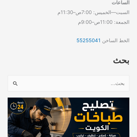
الساعات
السبت—الخميس: 7:00ص–11:30م
الجمعة: 11:00ص–9:00م
الخط الساخن
55255041
بحث
ا
ل
ب
ح
ث
ع