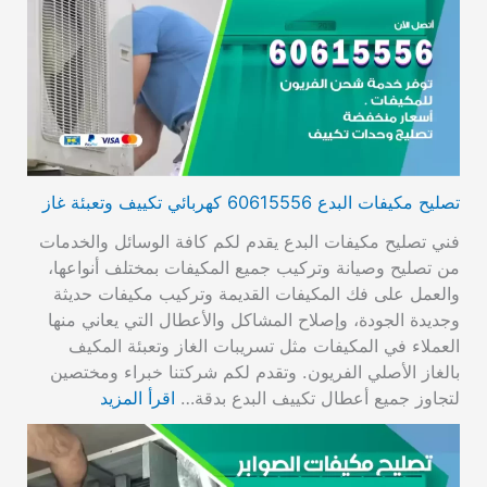
تصليح مكيفات البدع 60615556 كهربائي تكييف وتعبئة غاز
فني تصليح مكيفات البدع يقدم لكم كافة الوسائل والخدمات
من تصليح وصيانة وتركيب جميع المكيفات بمختلف أنواعها،
والعمل على فك المكيفات القديمة وتركيب مكيفات حديثة
وجديدة الجودة، وإصلاح المشاكل والأعطال التي يعاني منها
العملاء في المكيفات مثل تسريبات الغاز وتعبئة المكيف
بالغاز الأصلي الفريون. وتقدم لكم شركتنا خبراء ومختصين
لتجاوز جميع أعطال تكييف البدع بدقة…
اقرأ المزيد