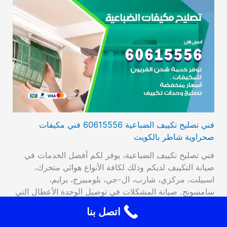
فني تصليح تكييف الضباعية 60615556 فني مكيفات
صحراوية شاطر بالكويت
فني تصليح تكييف الضباعية، يوفر لكم أفضل الخدمات في
صيانة التكييف لديكم وذلك لكافة الأنواع هوائي متحرك،
اسبيلت، مركزي، شارب، ال-جي، بلومبيرج، برايم،
سامسونج. صيانة المشكلات في توصيل الوحدة الأعطال التي
تصيب الترموستات، تراكم الجليد، وأيضا تبديل القطع القديمة
اتصل بنا
بقطع جديدة عالية الأداء والجودة، فحص مستوى الغاز من