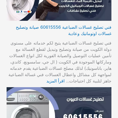
فني تصليح غسالات الضباعية 60615556 صيانة وتصليح
غسالات اوتوماتيك وعادية
فني تصليح غسالات الضباعية يتيح لكم خدماته على مستوى
دولة الكويت من صيانة وتصليح وتبديل لقطع الغسالة مع
تأمين عمليات التوصيل والصيانة الفورية لكل انواع الغسالات
وماركاتها الموجودة في الكويت ( ال جي، سامسونغ، كاندي،
هاير، باناسونيك) لذلك مصلح غسالات الضباعية يقدم خدماته
لمواجهة كل مشاكل واعطال الغسالات فني غسالة الضباعية
جاهز لتلبية كل احتياجات…
اقرأ المزيد