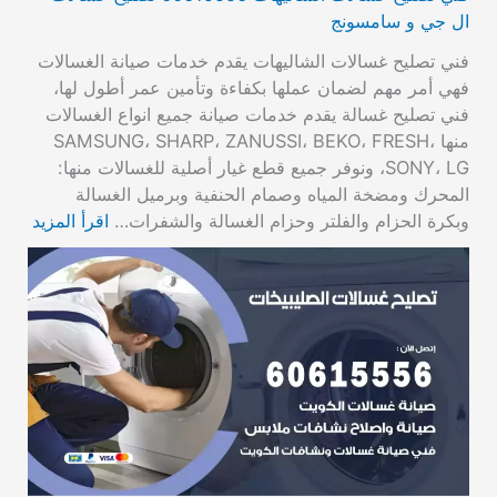
ال جي و سامسونج
فني تصليح غسالات الشاليهات يقدم خدمات صيانة الغسالات
فهي أمر مهم لضمان عملها بكفاءة وتأمين عمر أطول لها،
فني تصليح غسالة يقدم خدمات صيانة جميع انواع الغسالات
منها SAMSUNG، SHARP، ZANUSSI، BEKO، FRESH،
SONY، LG، ونوفر جميع قطع غيار أصلية للغسالات منها:
المحرك ومضخة المياه وصمام الحنفية وبرميل الغسالة
وبكرة الحزام والفلتر وحزام الغسالة والشفرات…
اقرأ المزيد