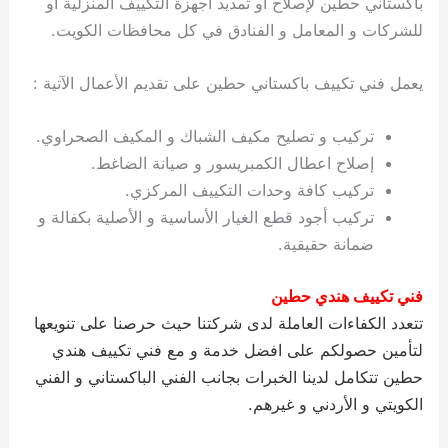
باكستاني حطين لإصلاح او تمديد أجهزة التكييف المنزلية او
ي
ت
ت
ك
خ
للشركات و المعامل و الفنادق في كل محافظات الكويت.
ب
و
ي
ا
ع
ص
يعمل فني تكييف باكستاني حطين على تقديم الأعمال الآتية :
ل
ا
ك
د
و
ي
تركيب و تصليح مكيف الشباك و المكيف الصحراوي.
ي
ة
إصلاح اعطال الكمبريسور و صيانة الضاغط.
ت
تركيب كافة وحدات التكييف المركزي.
تركيب أجود قطع الغيار الأساسية و الأصلية بكفالة و
ضمانة حقيقية.
فني تكييف هندي حطين
تتعدد الكفاءات العاملة لدى شركتنا حيث حرصنا على تنويعها
لتأمين حصولكم على افضل خدمة و مع فني تكييف هندي
حطين تتكامل لدينا الخبرات بجانب الفني الباكستاني و الفني
الكويتي و الأردني و غيرهم.