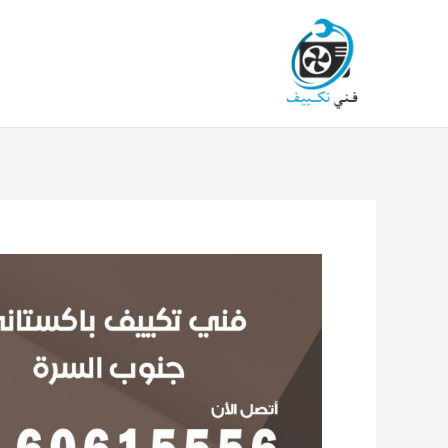
خطي
لى
لمحتوى