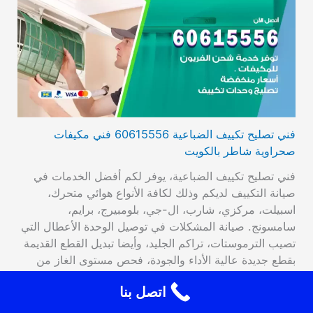
فني تصليح تكييف الضباعية 60615556 فني مكيفات
صحراوية شاطر بالكويت
فني تصليح تكييف الضباعية، يوفر لكم أفضل الخدمات في
صيانة التكييف لديكم وذلك لكافة الأنواع هوائي متحرك،
اسبيلت، مركزي، شارب، ال-جي، بلومبيرج، برايم،
سامسونج. صيانة المشكلات في توصيل الوحدة الأعطال التي
تصيب الترموستات، تراكم الجليد، وأيضا تبديل القطع القديمة
بقطع جديدة عالية الأداء والجودة، فحص مستوى الغاز من
قبل اختصاصيين استبدال القواطع والصمامات. فني تصليح…
اتصل بنا
اقرأ المزيد