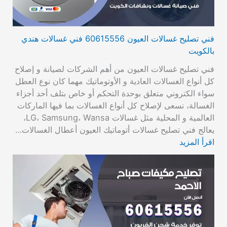
فني تصليح غسالات العيون 60615556 فني غسالات هندي
بالكويت
فني تصليح غسالات العيون من أهم الشركات لصيانة و إصلاح
كل أنواع الغسالات العادية و الأوتوماتيك مهما كان نوع العطل
سواء الكتروني متعلق بوحدة التحكم أو خاص بتلف أحد أجزاء
الغسالة، نسعى لإصلاح كل أنواع الغسالات بما فيها الماركات
العالمية و المحلية مثل غسالات LG، Samsung، Wansa،
يعالج فني تصليح غسالات أتوماتيك العيون أعطال الغسالات…
اقرأ المزيد