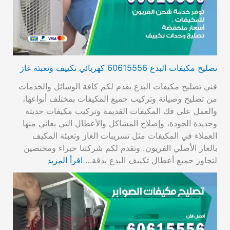
تصليح مكيفات البدع 60615556 كهربائي تكييف وتعبئة غاز
فني تصليح مكيفات البدع يقدم لكم كافة الوسائل والخدمات
من تصليح وصيانة وتركيب جميع المكيفات بمختلف أنواعها،
والعمل على فك المكيفات القديمة وتركيب مكيفات حديثة
وجديدة الجودة، وإصلاح المشاكل والأعطال التي يعاني منها
العملاء في المكيفات مثل تسريبات الغاز وتعبئة المكيف
بالغاز الأصلي الفريون. وتقدم لكم شركتنا خبراء ومختصين
لتجاوز جميع أعطال تكييف البدع بدقة…
اقرأ المزيد