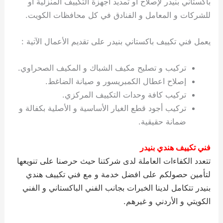
باكستاني بنيدر لإصلاح او تمديد أجهزة التكييف المنزلية او
ي
ت
ت
ك
خ
للشركات و المعامل و الفنادق في كل محافظات الكويت.
ب
و
ي
ا
ع
ص
يعمل فني تكييف باكستاني بنيدر على تقديم الأعمال الآتية :
ل
ا
ك
د
و
ي
تركيب و تصليح مكيف الشباك و المكيف الصحراوي.
ي
ة
إصلاح اعطال الكمبريسور و صيانة الضاغط.
ت
تركيب كافة وحدات التكييف المركزي.
تركيب أجود قطع الغيار الأساسية و الأصلية بكفالة و
ضمانة حقيقية.
فني تكييف هندي بنيدر
تتعدد الكفاءات العاملة لدى شركتنا حيث حرصنا على تنويعها
لتأمين حصولكم على افضل خدمة و مع فني تكييف هندي
بنيدر تتكامل لدينا الخبرات بجانب الفني الباكستاني و الفني
الكويتي و الأردني و غيرهم.