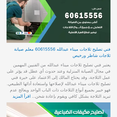
فني تصليح ثلاجات ميناء عبدالله 60615556 معلم صيانة
ثلاجات شاطر ورخيص
يعتبر فني تصليح ثلاجات ميناء عبدالله من الفنيين المهمين
في مجال الصيانة المنزلية وعند حدوث أي عطل قد يؤثر على
عمل الثلاجة، وقد يحتاج المالك إلى الاعتماد على خبرة فني
تصليح ثلاجات ميناء عبدالله لإصلاحها واستعادة أدائها الطبيعي.
فهو خبير بجميع أنواع الثلاجات ذات الباب الواحد ويعالج عدم
تبريد الثلاجة بشكل كافي ويقوم بإعادة شحن…
اقرأ المزيد