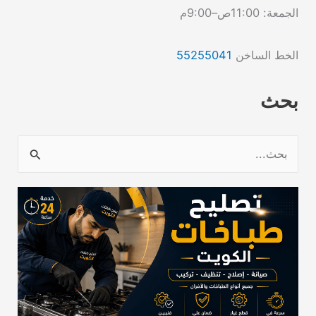
الجمعة: 11:00ص–9:00م
الخط الساخن
55255041
بحث
ا
ل
ب
ح
ث
ع
ن
: