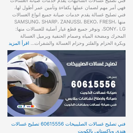
فني تصليح غسالات الشاليهات يقدم خدمات صيانة الغسالات
فهي أمر مهم لضمان عملها بكفاءة وتأمين عمر أطول لها،
فني تصليح غسالة يقدم خدمات صيانة جميع انواع الغسالات
منها SAMSUNG، SHARP، ZANUSSI، BEKO، FRESH،
SONY، LG، ونوفر جميع قطع غيار أصلية للغسالات منها:
المحرك ومضخة المياه وصمام الحنفية وبرميل الغسالة
وبكرة الحزام والفلتر وحزام الغسالة والشفرات…
اقرأ المزيد
فني تصليح غسالات الصليبيخات 60615556 تصليح غسالات
هندي وباكستاني بالكويت