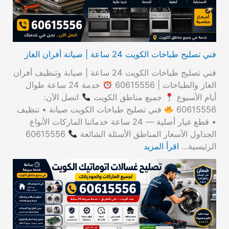
فني تصليح طباخات الكويت 24 ساعة | صيانة أفران الغاز
فني تصليح طباخات الكويت 24 ساعة | صيانة وتنظيف أفران
الغاز والطباخات | 60615556
خدمة 24 ساعة طوال
أيام الأسبوع
جميع مناطق الكويت
اتصل الآن:
60615556
فني تصليح طباخات الكويت صيانة • تنظيف
• قطع غيار أصلية — 24 ساعة خدماتنا الماركات الأنواع
الجداول الأسعار المناطق الأسئلة الشائعة
60615556
الرئيسية…
اقرأ المزيد