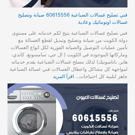
فني تصليح غسالات الضباعية 60615556 صيانة وتصليح
غسالات اوتوماتيك وعادية
فني تصليح غسالات الضباعية يتيح لكم خدماته على مستوى
دولة الكويت من صيانة وتصليح وتبديل لقطع الغسالة مع
تأمين عمليات التوصيل والصيانة الفورية لكل انواع الغسالات
وماركاتها الموجودة في الكويت ( ال جي، سامسونغ، كاندي،
هاير، باناسونيك) لذلك مصلح غسالات الضباعية يقدم خدماته
لمواجهة كل مشاكل واعطال الغسالات فني غسالة الضباعية
جاهز لتلبية كل احتياجات…
اقرأ المزيد