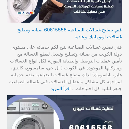
فني تصليح غسالات الضباعية 60615556 صيانة وتصليح
غسالات اوتوماتيك وعادية
فني تصليح غسالات الضباعية يتيح لكم خدماته على مستوى
دولة الكويت من صيانة وتصليح وتبديل لقطع الغسالة مع
تأمين عمليات التوصيل والصيانة الفورية لكل انواع الغسالات
وماركاتها الموجودة في الكويت ( ال جي، سامسونغ، كاندي،
هاير، باناسونيك) لذلك مصلح غسالات الضباعية يقدم خدماته
لمواجهة كل مشاكل واعطال الغسالات فني غسالة الضباعية
جاهز لتلبية كل احتياجات…
اقرأ المزيد