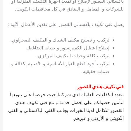
باكستاني القصور لإصلاح او تمديد أجهزة التكييف المنزلية او
ي
ت
ت
ك
خ
للشركات و المعامل و الفنادق في كل محافظات الكويت.
ب
و
ي
ا
ع
ص
يعمل فني تكييف باكستاني القصور على تقديم الأعمال الآتية :
ل
ا
ك
د
و
ي
تركيب و تصليح مكيف الشباك و المكيف الصحراوي.
ي
ة
إصلاح اعطال الكمبريسور و صيانة الضاغط.
ت
تركيب كافة وحدات التكييف المركزي.
تركيب أجود قطع الغيار الأساسية و الأصلية بكفالة و
ضمانة حقيقية.
فني تكييف هندي القصور
تتعدد الكفاءات العاملة لدى شركتنا حيث حرصنا على تنويعها
لتأمين حصولكم على افضل خدمة و مع فني تكييف هندي
القصور تتكامل لدينا الخبرات بجانب الفني الباكستاني و الفني
الكويتي و الأردني و غيرهم.