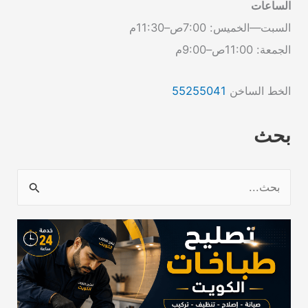
الساعات
السبت—الخميس: 7:00ص–11:30م
الجمعة: 11:00ص–9:00م
الخط الساخن
55255041
بحث
ا
ل
ب
ح
ث
ع