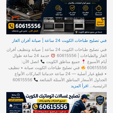
ن
:
فني تصليح طباخات الكويت 24 ساعة | صيانة أفران الغاز
فني تصليح طباخات الكويت 24 ساعة | صيانة وتنظيف أفران
الغاز والطباخات | 60615556
خدمة 24 ساعة طوال
أيام الأسبوع
جميع مناطق الكويت
اتصل الآن:
60615556
فني تصليح طباخات الكويت صيانة • تنظيف
• قطع غيار أصلية — 24 ساعة خدماتنا الماركات الأنواع
الجداول الأسعار المناطق الأسئلة الشائعة
60615556
الرئيسية…
اقرأ المزيد