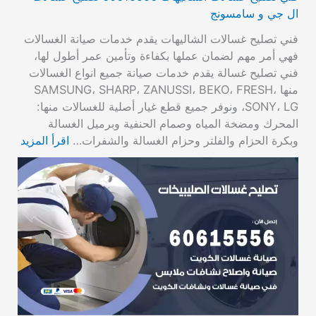
ال جي و سامسونج
فني تصليح غسالات الشاليهات يقدم خدمات صيانة الغسالات
فهي أمر مهم لضمان عملها بكفاءة وتأمين عمر أطول لها،
فني تصليح غسالة يقدم خدمات صيانة جميع انواع الغسالات
منها SAMSUNG، SHARP، ZANUSSI، BEKO، FRESH،
SONY، LG، ونوفر جميع قطع غيار أصلية للغسالات منها:
المحرك ومضخة المياه وصمام الحنفية وبرميل الغسالة
وبكرة الحزام والفلتر وحزام الغسالة والشفرات…
اقرأ المزيد