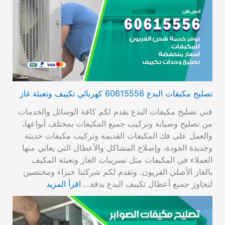
تصليح مكيفات البدع 60615556 كهربائي تكييف وتعبئة غاز
فني تصليح مكيفات البدع يقدم لكم كافة الوسائل والخدمات
من تصليح وصيانة وتركيب جميع المكيفات بمختلف أنواعها،
والعمل على فك المكيفات القديمة وتركيب مكيفات حديثة
وجديدة الجودة، وإصلاح المشاكل والأعطال التي يعاني منها
العملاء في المكيفات مثل تسريبات الغاز وتعبئة المكيف
بالغاز الأصلي الفريون. وتقدم لكم شركتنا خبراء ومختصين
لتجاوز جميع أعطال تكييف البدع بدقة…
اقرأ المزيد