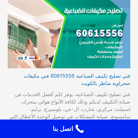
فني تصليح تكييف الضباعية 60615556 فني مكيفات
صحراوية شاطر بالكويت
فني تصليح تكييف الضباعية، يوفر لكم أفضل الخدمات في
صيانة التكييف لديكم وذلك لكافة الأنواع هوائي متحرك،
اسبيلت، مركزي، شارب، ال-جي، بلومبيرج، برايم،
سامسونج. صيانة المشكلات في توصيل الوحدة الأعطال التي
تصيب الترموستات، تراكم الجليد، وأيضا تبديل القطع القديمة
اتصل بنا
بقطع جديدة عالية الأداء والجودة، فحص مستوى الغاز من