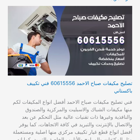
تصليح مكيفات صباح الاحمد 60615556 فني تكييف
باكستاني
فني تصليح مكيفات صباح الاحمد أفضل انواع المكيفات لكم
منها مكيفات الشباك والاسبليت والمركزية والصندوق
والنافذية وغيرها ذات تقنيات عالية مثل التحكم عن بعد
والاتصال بالإنترنت والتبريد في كافة الاتجاهات، كما يوفر
أفضل انواع قطع غيار تكييف مركزي منها اصلية ومستعملة
مثل المكثفات والمراوح والأنابيب الخاصة بالتبريد، كما انه