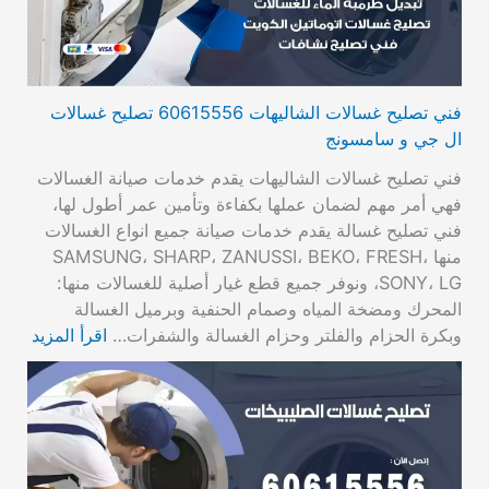
فني تصليح غسالات الشاليهات 60615556 تصليح غسالات
ال جي و سامسونج
فني تصليح غسالات الشاليهات يقدم خدمات صيانة الغسالات
فهي أمر مهم لضمان عملها بكفاءة وتأمين عمر أطول لها،
فني تصليح غسالة يقدم خدمات صيانة جميع انواع الغسالات
منها SAMSUNG، SHARP، ZANUSSI، BEKO، FRESH،
SONY، LG، ونوفر جميع قطع غيار أصلية للغسالات منها:
المحرك ومضخة المياه وصمام الحنفية وبرميل الغسالة
وبكرة الحزام والفلتر وحزام الغسالة والشفرات…
اقرأ المزيد