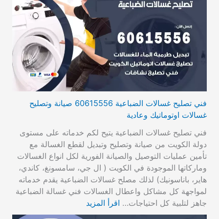
فني تصليح غسالات الضباعية 60615556 صيانة وتصليح
غسالات اوتوماتيك وعادية
فني تصليح غسالات الضباعية يتيح لكم خدماته على مستوى
دولة الكويت من صيانة وتصليح وتبديل لقطع الغسالة مع
تأمين عمليات التوصيل والصيانة الفورية لكل انواع الغسالات
وماركاتها الموجودة في الكويت ( ال جي، سامسونغ، كاندي،
هاير، باناسونيك) لذلك مصلح غسالات الضباعية يقدم خدماته
لمواجهة كل مشاكل واعطال الغسالات فني غسالة الضباعية
جاهز لتلبية كل احتياجات…
اقرأ المزيد