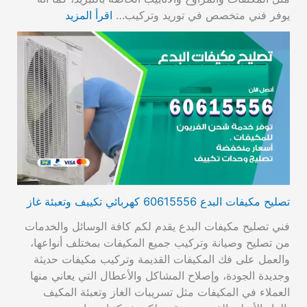
يوفر فني متخصص في توريد وتركيب…
اقرأ المزيد
تصليح مكيفات البدع 60615556 كهربائي تكييف وتعبئة غاز
فني تصليح مكيفات البدع يقدم لكم كافة الوسائل والخدمات
من تصليح وصيانة وتركيب جميع المكيفات بمختلف أنواعها،
والعمل على فك المكيفات القديمة وتركيب مكيفات حديثة
وجديدة الجودة، وإصلاح المشاكل والأعطال التي يعاني منها
العملاء في المكيفات مثل تسريبات الغاز وتعبئة المكيف