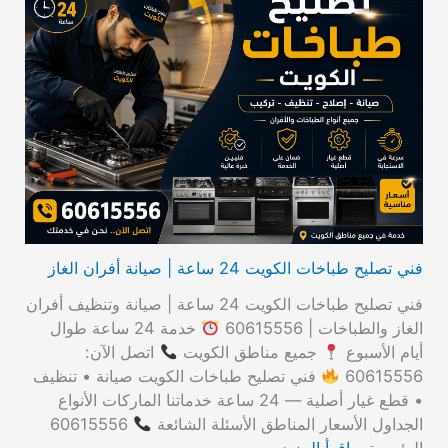
ب
ح
ث
ع
ن
:
فني تصليح طباخات الكويت 24 ساعة | صيانة أفران الغاز
فني تصليح طباخات الكويت 24 ساعة | صيانة وتنظيف أفران
الغاز والطباخات | 60615556
خدمة 24 ساعة طوال
أيام الأسبوع
جميع مناطق الكويت
اتصل الآن:
60615556
فني تصليح طباخات الكويت صيانة • تنظيف
• قطع غيار أصلية — 24 ساعة خدماتنا الماركات الأنواع
الجداول الأسعار المناطق الأسئلة الشائعة
60615556