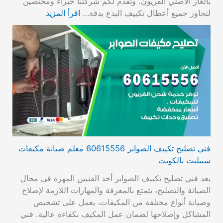
بالغاز الأصلي الفريون. وتقدم لكم شركتنا خبراء ومختصين
لتجاوز جميع أعطال تكييف البدع بدقة…
اقرأ المزيد
فني تصليح تكييف الصوابر 60615556 معلم صيانة مكيفات
سبيليت بالكويت
يعد فني تصليح تكييف الصوابر أحد الفنيين المهرة في مجال
الصيانة والتصليح، يتمتع بالمعرفة والمهارات اللازمة لإصلاح
وصيانة أنواع مختلفة من المكيفات، يعمل على تشخيص
المشاكل وإصلاحها لضمان عمل المكيف بكفاءة عالية. فني