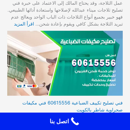
عمل الثلاجة، وقد يحتاج المالك إلى الاعتماد على خبرة فني
تصليح ثلاجات ميناء عبدالله لإصلاحها واستعادة أدائها الطبيعي.
فهو خبير بجميع أنواع الثلاجات ذات الباب الواحد ويعالج عدم
تبريد الثلاجة بشكل كافي ويقوم بإعادة شحن…
اقرأ المزيد
فني تصليح تكييف الضباعية 60615556 فني مكيفات
صحراوية شاطر بالكويت
فني تصليح تكييف الضباعية، يوفر لكم أفضل الخدمات في
اتصل بنا
صيانة التكييف لديكم وذلك لكافة الأنواع هوائي متحرك،