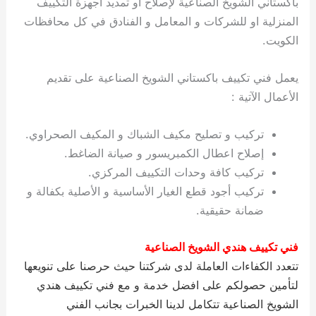
باكستاني الشويخ الصناعية لإصلاح او تمديد أجهزة التكييف
ي
ت
ت
ك
خ
المنزلية او للشركات و المعامل و الفنادق في كل محافظات
ب
و
ي
الكويت.
ا
ع
ص
ل
ا
ك
د
يعمل فني تكييف باكستاني الشويخ الصناعية على تقديم
و
ي
الأعمال الآتية :
ي
ة
ت
تركيب و تصليح مكيف الشباك و المكيف الصحراوي.
إصلاح اعطال الكمبريسور و صيانة الضاغط.
تركيب كافة وحدات التكييف المركزي.
تركيب أجود قطع الغيار الأساسية و الأصلية بكفالة و
ضمانة حقيقية.
فني تكييف هندي الشويخ الصناعية
تتعدد الكفاءات العاملة لدى شركتنا حيث حرصنا على تنويعها
لتأمين حصولكم على افضل خدمة و مع فني تكييف هندي
الشويخ الصناعية تتكامل لدينا الخبرات بجانب الفني