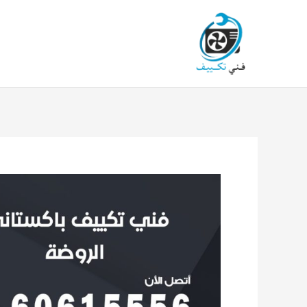
خطي
لى
لمحتوى