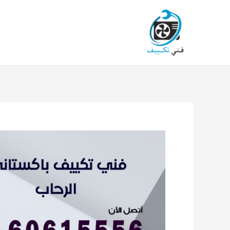
خطي
لى
لمحتوى