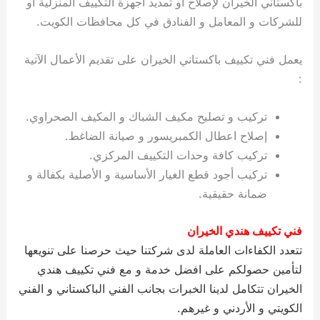
باكستاني الخيران لإصلاح او تمديد أجهزة التكييف المنزلية او
ي
ت
ت
ك
خ
للشركات و المعامل و الفنادق في كل محافظات الكويت.
ب
و
ي
ا
ع
ص
يعمل فني تكييف باكستاني الخيران على تقديم الأعمال الآتية
ل
ا
ك
د
:
و
ي
ي
ة
تركيب و تصليح مكيف الشباك و المكيف الصحراوي.
ت
إصلاح اعطال الكمبريسور و صيانة الضاغط.
تركيب كافة وحدات التكييف المركزي.
تركيب أجود قطع الغيار الأساسية و الأصلية بكفالة و
ضمانة حقيقية.
فني تكييف هندي الخيران
تتعدد الكفاءات العاملة لدى شركتنا حيث حرصنا على تنويعها
لتأمين حصولكم على افضل خدمة و مع فني تكييف هندي
الخيران تتكامل لدينا الخبرات بجانب الفني الباكستاني و الفني
الكويتي و الأردني و غيرهم.