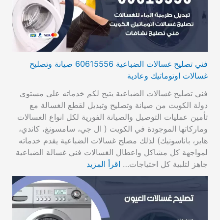
فني تصليح غسالات الضباعية 60615556 صيانة وتصليح
غسالات اوتوماتيك وعادية
فني تصليح غسالات الضباعية يتيح لكم خدماته على مستوى
دولة الكويت من صيانة وتصليح وتبديل لقطع الغسالة مع
تأمين عمليات التوصيل والصيانة الفورية لكل انواع الغسالات
وماركاتها الموجودة في الكويت ( ال جي، سامسونغ، كاندي،
هاير، باناسونيك) لذلك مصلح غسالات الضباعية يقدم خدماته
لمواجهة كل مشاكل واعطال الغسالات فني غسالة الضباعية
جاهز لتلبية كل احتياجات…
اقرأ المزيد