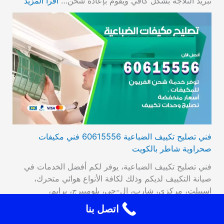
تبريد الثلاجة بشكل كافي ويقوم بإعادة شحن…
اقرأ المزيد
فني تصليح تكييف الضباعية 60615556 فني مكيفات
صحراوية شاطر بالكويت
فني تصليح تكييف الضباعية، يوفر لكم أفضل الخدمات في
صيانة التكييف لديكم وذلك لكافة الأنواع هوائي متحرك،
اسبيلت، مركزي، شارب، ال-جي، بلومبيرج، برايم،
سامسونج. صيانة المشكلات في توصيل الوحدة الأعطال التي
اتصل بنا
تصيب الترموستات، تراكم الجليد، وأيضا تبديل القطع القديمة