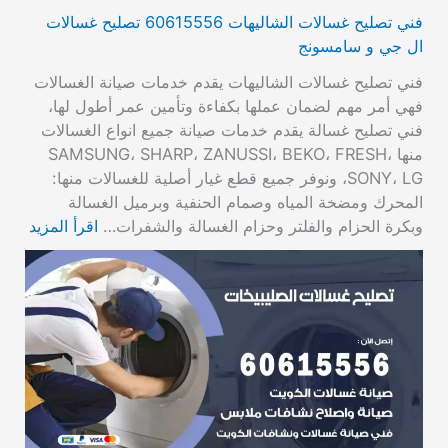
فني تصليح غسالات الشاليهات 60615556 تصليح غسالات
ال جي و سامسونج
فني تصليح غسالات الشاليهات يقدم خدمات صيانة الغسالات
فهي أمر مهم لضمان عملها بكفاءة وتأمين عمر أطول لها،
فني تصليح غسالة يقدم خدمات صيانة جميع انواع الغسالات
منها SAMSUNG، SHARP، ZANUSSI، BEKO، FRESH،
SONY، LG، ونوفر جميع قطع غيار أصلية للغسالات منها:
المحرك ومضخة المياه وصمام الحنفية وبرميل الغسالة
وبكرة الحزام والفلتر وحزام الغسالة والشفرات…
اقرأ المزيد