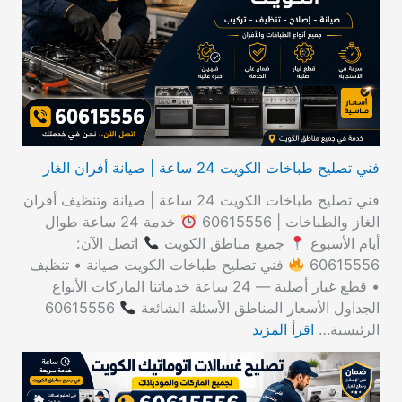
ع
ن
:
فني تصليح طباخات الكويت 24 ساعة | صيانة أفران الغاز
فني تصليح طباخات الكويت 24 ساعة | صيانة وتنظيف أفران
الغاز والطباخات | 60615556
خدمة 24 ساعة طوال
أيام الأسبوع
جميع مناطق الكويت
اتصل الآن:
60615556
فني تصليح طباخات الكويت صيانة • تنظيف
• قطع غيار أصلية — 24 ساعة خدماتنا الماركات الأنواع
الجداول الأسعار المناطق الأسئلة الشائعة
60615556
الرئيسية…
اقرأ المزيد