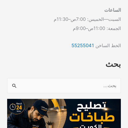
الساعات
السبت—الخميس: 7:00ص–11:30م
الجمعة: 11:00ص–9:00م
الخط الساخن
55255041
بحث
ا
ل
ب
ح
ث