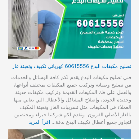
تصليح مكيفات البدع 60615556 كهربائي تكييف وتعبئة غاز
فني تصليح مكيفات البدع يقدم لكم كافة الوسائل والخدمات
من تصليح وصيانة وتركيب جميع المكيفات بمختلف أنواعها،
والعمل على فك المكيفات القديمة وتركيب مكيفات حديثة
وجديدة الجودة، وإصلاح المشاكل والأعطال التي يعاني منها
العملاء في المكيفات مثل تسريبات الغاز وتعبئة المكيف
بالغاز الأصلي الفريون. وتقدم لكم شركتنا خبراء ومختصين
لتجاوز جميع أعطال تكييف البدع بدقة…
اقرأ المزيد