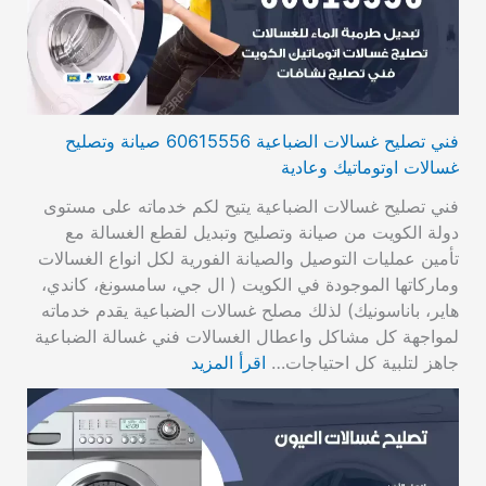
فني تصليح غسالات الضباعية 60615556 صيانة وتصليح
غسالات اوتوماتيك وعادية
فني تصليح غسالات الضباعية يتيح لكم خدماته على مستوى
دولة الكويت من صيانة وتصليح وتبديل لقطع الغسالة مع
تأمين عمليات التوصيل والصيانة الفورية لكل انواع الغسالات
وماركاتها الموجودة في الكويت ( ال جي، سامسونغ، كاندي،
هاير، باناسونيك) لذلك مصلح غسالات الضباعية يقدم خدماته
لمواجهة كل مشاكل واعطال الغسالات فني غسالة الضباعية
جاهز لتلبية كل احتياجات…
اقرأ المزيد