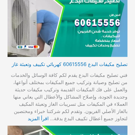
تصليح مكيفات البدع 60615556 كهربائي تكييف وتعبئة غاز
فني تصليح مكيفات البدع يقدم لكم كافة الوسائل والخدمات
من تصليح وصيانة وتركيب جميع المكيفات بمختلف أنواعها،
والعمل على فك المكيفات القديمة وتركيب مكيفات حديثة
وجديدة الجودة، وإصلاح المشاكل والأعطال التي يعاني منها
العملاء في المكيفات مثل تسريبات الغاز وتعبئة المكيف
بالغاز الأصلي الفريون. وتقدم لكم شركتنا خبراء ومختصين
لتجاوز جميع أعطال تكييف البدع بدقة…
اقرأ المزيد