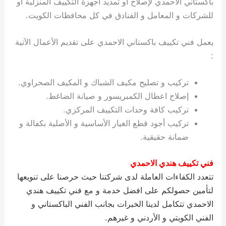
باكستاني الاحمدي لإصلاح او تمديد أجهزة التكييف المنزلية او
ي
ت
ت
ك
خ
للشركات و المعامل و الفنادق في كل محافظات الكويت.
ب
و
ي
ا
ع
ص
يعمل فني تكييف باكستاني الاحمدي على تقديم الأعمال الآتية
ل
ا
ك
د
:
و
ي
ي
ة
تركيب و تصليح مكيف الشباك و المكيف الصحراوي.
ت
إصلاح اعطال الكمبريسور و صيانة الضاغط.
تركيب كافة وحدات التكييف المركزي.
تركيب أجود قطع الغيار الأساسية و الأصلية بكفالة و
ضمانة حقيقية.
فني تكييف هندي الاحمدي
تتعدد الكفاءات العاملة لدى شركتنا حيث حرصنا على تنويعها
لتأمين حصولكم على افضل خدمة و مع فني تكييف هندي
الاحمدي تتكامل لدينا الخبرات بجانب الفني الباكستاني و
الفني الكويتي و الأردني و غيرهم.