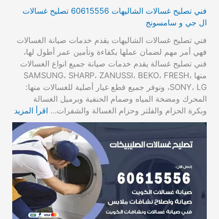
فني تصليح غسالات الشاليهات 60615556 تصليح غسالات
ال جي و سامسونج
فني تصليح غسالات الشاليهات يقدم خدمات صيانة الغسالات
فهي أمر مهم لضمان عملها بكفاءة وتأمين عمر أطول لها،
فني تصليح غسالة يقدم خدمات صيانة جميع انواع الغسالات
منها SAMSUNG، SHARP، ZANUSSI، BEKO، FRESH،
SONY، LG، ونوفر جميع قطع غيار أصلية للغسالات منها:
المحرك ومضخة المياه وصمام الحنفية وبرميل الغسالة
وبكرة الحزام والفلتر وحزام الغسالة والشفرات…
اقرأ المزيد