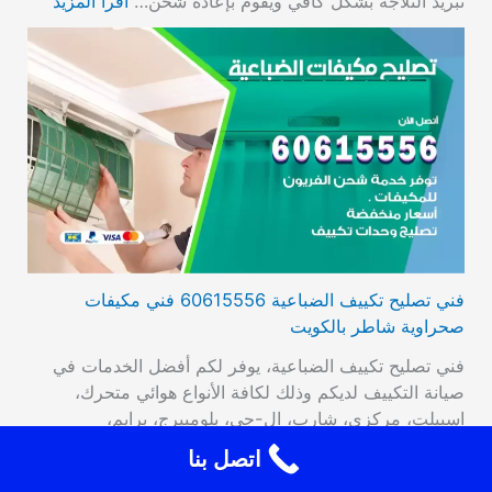
تبريد الثلاجة بشكل كافي ويقوم بإعادة شحن…
اقرأ المزيد
فني تصليح تكييف الضباعية 60615556 فني مكيفات
صحراوية شاطر بالكويت
فني تصليح تكييف الضباعية، يوفر لكم أفضل الخدمات في
صيانة التكييف لديكم وذلك لكافة الأنواع هوائي متحرك،
اسبيلت، مركزي، شارب، ال-جي، بلومبيرج، برايم،
سامسونج. صيانة المشكلات في توصيل الوحدة الأعطال التي
اتصل بنا
تصيب الترموستات، تراكم الجليد، وأيضا تبديل القطع القديمة