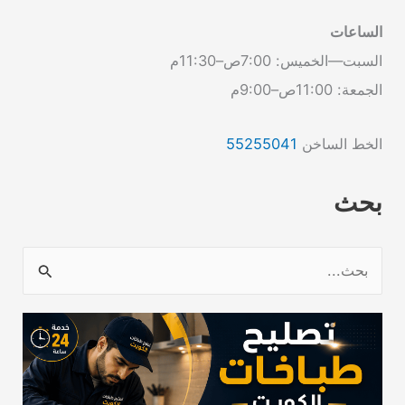
الساعات
السبت—الخميس: 7:00ص–11:30م
الجمعة: 11:00ص–9:00م
الخط الساخن
55255041
بحث
ا
ل
ب
ح
ث