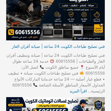
ع
ن
:
فني تصليح طباخات الكويت 24 ساعة | صيانة أفران الغاز
فني تصليح طباخات الكويت 24 ساعة | صيانة وتنظيف أفران
الغاز والطباخات | 60615556
خدمة 24 ساعة طوال
أيام الأسبوع
جميع مناطق الكويت
اتصل الآن:
60615556
فني تصليح طباخات الكويت صيانة • تنظيف
• قطع غيار أصلية — 24 ساعة خدماتنا الماركات الأنواع
الجداول الأسعار المناطق الأسئلة الشائعة
60615556
الرئيسية…
اقرأ المزيد