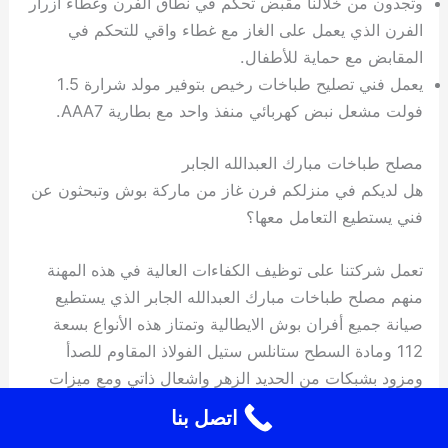
وتجدون من خلالنا مقبض تحكم في نطاق الفرن وغطاء أزرار
الفرن الذي يعمل على الغاز مع غطاء واقي للتحكم في
المقابض مع حماية للأطفال.
يعمل فني تصليح طباخات رخيص بتوفير مولد شرارة 1.5
فولت مشعل نبض كهربائي منفذ واحد مع بطارية AAA7.
مصلح طباخات مبارك العبدالله الجابر
هل لديكم في منزلكم فرن غاز من ماركة بوش وتبحثون عن
فني يستطيع التعامل معها؟
تعمل شركتنا على توظيف الكفاءات العالية في هذه المهنة
منهم مصلح طباخات مبارك العبدالله الجابر الذي يستطيع
صيانة جميع أفران بوش الايطالية وتمتاز هذه الأنواع بسعة
112 ومادة السطح ستانلس ستيل الفولاذ المقاوم للصدأ
ومزود بشبكات من الحديد الزهر واشعال ذاتي ومع ميزات
السلامة كما يرافقه ترموستات واضاءة داخلية وعصا شواء
اتصل بنا