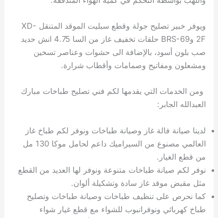
ويوفر خبير تصليح جولة وقطع سبليت الموقد المتنقل XD-
2F وBRS-69 حلقات تخفيف غاز من السا 4.75 انش حديد
صب بلون أسود، بالإضافة الى حشوات وعناصر تسخين
ومشعلون ومفاتيح وصمامات وأقطاب شرارة.
ومن الخدمات التي يقدمها لكم فني تصليح طباخات مبارك
العبدالله الجابر:
لدينا صيانة فالة غاز وصيانة طباخات ونوفر لكم طباخ غاز
العالمي مصنوع من السيراميك داعم لحامل موكا 130 مل
من قطع الغيار.
نوفر لكم صيانة طباخات متنوعة ونوفر لها العديد من القطع
مثل مقبض موقد غاز سادة وتشكيلة ألوان.
كما نحرص على تنظيف طباخات وصيانة طباخات وتصليح
طباخ كهربائي ونوفرانبوب للشواء مع قطع غيار شواء