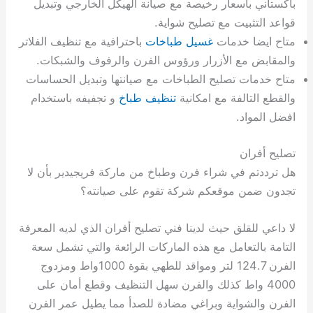
باكستاني بأسعار رخيصة مع صيانة الهيكل الخارجي وتبديل
قواعد التثبيت مع تصليح شواية.
متاح ايضا خدمات
غسيل طباخات
باحترافية مع تنظيف الفلاتر
والمقابض مع الأزرار ورؤوس الفرن والرفوف والشبكات.
متاح خدمات تصليح الطباخات مع صيانتها وتبديل الحساسات
والقطع التالفة مع امكانية
تنظيف طباخ
و تجفيفه باستخدام
افضل المواد.
تصليح أفران
هل ترددتم في شراء فرن وطباخ من ماركة فريجيدير بأن لا
تجدون ضمن موقعكم شركة تقوم على صيانته؟
لا داعي للقلق حيث لدينا فني تصليح أفران الذي لديه المعرفة
التامة بالتعامل مع هذه الماركات الرائعة والتي تشمل سعة
الفرن 124.7 لتر ومواقد للطهي بقوة 1000واط ومزدوج
4000 واط كذلك والفرن سهل التنظيف وقطع أمان على
الفرن والشواية وبراغي مضادة للصدأ مما يطيل عمر الفرن