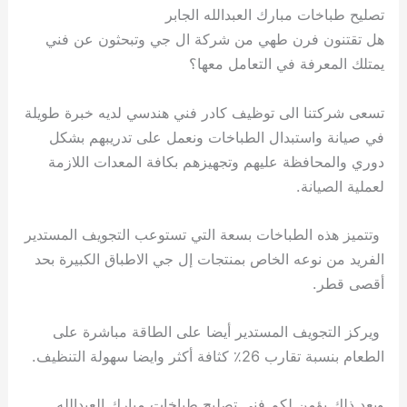
تصليح طباخات مبارك العبدالله الجابر
هل تقتنون فرن طهي من شركة ال جي وتبحثون عن فني
يمتلك المعرفة في التعامل معها؟
تسعى شركتنا الى توظيف كادر فني هندسي لديه خبرة طويلة
في صيانة واستبدال الطباخات ونعمل على تدريبهم بشكل
دوري والمحافظة عليهم وتجهيزهم بكافة المعدات اللازمة
لعملية الصيانة.
وتتميز هذه الطباخات بسعة التي تستوعب التجويف المستدير
الفريد من نوعه الخاص بمنتجات إل جي الاطباق الكبيرة بحد
أقصى قطر.
ويركز التجويف المستدير أيضا على الطاقة مباشرة على
الطعام بنسبة تقارب 26٪ كثافة أكثر وايضا سهولة التنظيف.
وبعد ذلك يؤمن لكم فني تصليح طباخات مبارك العبدالله