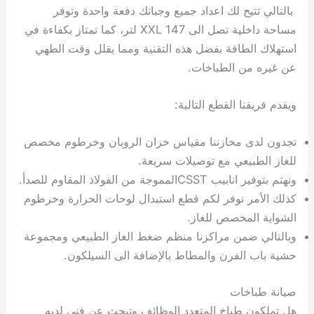
بالتالي تتيح لك اعداد جميع وجباتك دفعة واحدة وتوفر
مساحة داخلية تصل الى XXL 147 لتر، كما تمتاز بكفاءة في
استهلاك الطاقة بفضل هذه التقنية ومما يقلل وقت الطهي
عن غيره من الطباخات.
ويقدم فريقنا القطع التالية:
تجدون لدى مخازننا مقياس خزان الروبان وخرطوم مخصص
للغاز الطبيعي مع توصيلات سريعة.
ونهتم بتوفير انابيب CSSTالمموجة من الفولاذ المقاوم للصدأ.
كذلك الأمر نوفر لكم قطع استبدال لوحات الحرارة وخرطوم
الشواية المخصص للغاز.
وبالتالي ضمن مراكزنا منظم ضغط الغاز الطبيعي ومجموعة
حشية باب الفرن والمطاط بالإضافة الى السيلكون.
صيانة طباخات
هل تملكون طباخ المتعدد الوظائف وتبحث عن فني لديه