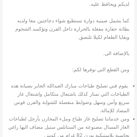
لديكم ويحافظ عليه.
كما يشمل صينية دوارة تستطيع شواء دجاجتين معا ولديه
بطانة حفارة مفعلة بالحرارة داخل الفرن وتؤكسد الشحوم
وبقايا الطعام لكيلا تلتصق.
بالإضافة الى.
ومن القطع التي نوفرها لكم:
يقوم فني تصليح طباخات مبارك العبدالله الجابر بصيانة هذه
الطباخات التي تمتاز كذلك باشتعال متكامل واشتعال غاز
سريع وآمن وسهل وضوابط منفصلة للشواية والفرن قوس
المضاد للإمالة.
ومن خدماتنا تصليح غاز طباخ وملء المخازن بأرجل لطباخات
الغاز المسال مصنوعة من الستانلس ستيل مضاف اليها راغي
نحاسية بلاستيكية بوزن 82 غرام من كوينز.