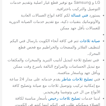
LG و Samsung مع توفير قطع غيار اصلية وتقديم خدمات
التوصيل والتركيب باحترافية.
يستورد
فني غسالة
لكم كافة انواع الغسالات العادية
والأوتوماتيك بتقنيات ذكية، مع تقديم خدمات الصيانة الدورية
للغسالات بأقل جهد ممكن
صيانة ثلاجات
تتم في كافة أنحاء الكويت بارسال فني اليكم
لتنظيف الفلاتر والمضخات والخراطيم مع فحص قطع
المحرك.
فني تصليح ثلاجة لتبديل أنابيب التبريد والمبخرات والمكثفات
مع تبديل الحساسات والمراوح التالفة باسرع وقت ممكن
وبأقل جهد وباسعار منافسة.
فني
تصليح ثلاجات شاطر
يقدم خدماته على مدار 24 ساعة
مع إمكانية تركيب وتوصيل ثلاجات مع صيانة وتصليح كافة
الأنواع من ال جي وتوشيبا وفريجيدير.
لدينا خدمات
تصليح ثلاجات رخيص
بأسعار مناسبة لكافة
العملاء ويمكنكم طلب فني اليكم اينما كنتم في الكويت،