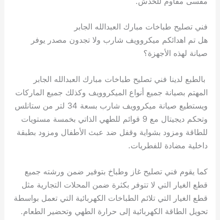
مقسى مقاوم للخدش.
فني تصليح طباخات مبارك العبدالله الجابر
هل تم اهدائكم ميكروويف شارب ولا تجدون مصدر يوفر
صيانة لهذه الأجهزة؟
بالطبع لدينا فني تصليح طباخات مبارك العبدالله الجابر
المهتم بصيانة جميع أنواع الميكروويف وكذلك جميع الماركات
ويستطيع صيانة ميكروويف شارب بسعة 34 لتر من ستانلس
وتحكم ديجيتال مع 9 قوائم للطهي الذاتي بخمسة مستويات
للطاقة ومزود بشواية وقفل ضد عبث الأطفال ومزود بطبقة
داخلية مضادة للفطريات.
كما يقوم فني تصليح غاز وطباخ بتوفير ضمن ورشته جميع
قطع الغيار التي لا تتوفر بكثرة ضمن المحلات التجارية مثل
قطع الغيار التي تلائم الطباخات الكهربائية التي تعمل بواسطة
تحويل الطاقة الكهربائية إلى حرارة الطهي وتحضير الطعام.