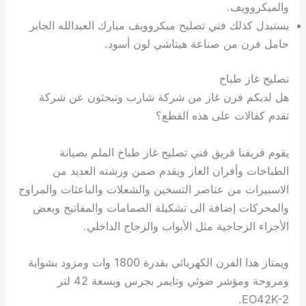
والميكروويف.
يستبدل كذلك فني تصليح ميكروويف مبارك العبدالله الجابر
حامل فرن من صناعة هيتاشي لون أسود.
تصليح غاز طباخ
هل لديكم فرن غاز من شركة شارب وتبحثون عن شركة
تقدم كفالات على هذه القطع؟
يقوم فريقنا فريق فني تصليح غاز طباخ الملم بصيانة
الطباخات وأفران الغاز ويقدم ضمن ورشته العديد من
الاسبيرات من عناصر التسخين والشعلات والباعثات والمراوح
والمحركات إضافة الى تشكيلة الصمامات والمفاتيح وبعض
الأجزاء الزجاجية مثل الأبواب والزجاج الداخلي.
ويمتاز هذا الفرن الكهربائي بقدرة 1800 وات ومزود بشواية
ومروحة ومؤشر ضوئي وتايمر بجرس وبسعة 42 لتر
EO42K-2.