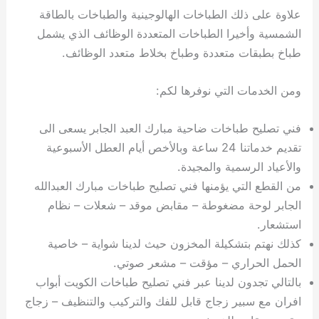
ي
ت
ت
ك
خ
علاوة على ذلك الطباخات الهالوجينية والطباخات بالطاقة
ب
و
ي
الشمسية وأخيرا الطباخات المتعددة الوظائف الذي يشمل
ا
ع
ص
طباخ بطبقات متعددة وطباخ بخلاط متعدد الوظائف.
ل
ا
ك
د
ومن الخدمات التي نوفرها لكم:
و
ي
ي
ة
ت
فني تصليح طباخات ضاحية مبارك العبد الجابر يسعى الى
تقديم خدماتنا 24 ساعة وبالأخص أيام العطل الأسبوعية
والأعياد الرسمية والمجيدة.
من القطع التي يؤمنها فني تصليح طباخات مبارك العبدالله
الجابر لوحة مضغوطة – مقابض موقد – شعلات – نظام
استشعار.
كذلك نهتم بتشكيلة المخزون حيث لدينا شواية – خاصية
الحمل الحراري – مؤقت – مشعر صوتي.
بالتالي تجدون لدينا عبر فني تصليح طباخات الكويت أبواب
افران مع سبير زجاج قابل للفك والتركيب والتنظيف – زجاج