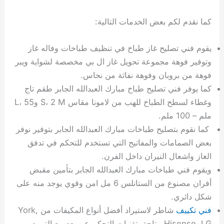
كما نقدم لكم بعض الخدمات التالية:
يقوم فني تصليح غاز طباخ في تنظيف طباخات وفاله غاز
وتوفير فوهة مجموعة تحويل غاز ال بي مخصصة لشواية ويبر
فوهة من بروبان وفوهة نفاثة من نحاس.
كما يوفر فني تصليح طباخ مبارك العبدالله الجابر طقم تاج
وغطاء لسطح الطباخ للهب من لامونا مقاس S، 2 M وL، 55
ملم – 100 ملم.
كما نقوم بتصليح طباخات مبارك العبدالله الجابر بتوفير نوفر
بعض الصمامات والمفاتيح التي تستخدم للتحكم في تدفق
الغاز واشعال النيران داخل الفرن.
ويقوم فني طباخات مبارك العبدالله الجابر بتأمين مقبض
أفران مصنوع من الستانلس 6 مل امن وقوي يوجد منه على
شكل دائري.
فني تكييف
شاطر لاستيراد أفضل أنواع المكيفات من York,
Hisense, LG متاحة بتقنيات التحكم عن بعد مع التبريد