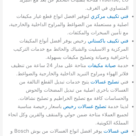
المتساوي في الغرف.
فني تكييف مركزي
لتوفير افضل انواع قطع غيار مكيفات
اصلية و مستعملة من الضواغط والمراوح الداخلية والخارجية،
مع تأمين المبخرات والمكثفات.
فني تكييف باكستاني
رخيص يوفر أفضل أنواع المكيفات
المركزية و الاسبليت والشباك والحائط مع خدمات التركيب
باحترافية وصيانة وتصليح مكيفات بسهولة.
خدمة
صيانة مكيفات
متاحة على مدار 24 ساعة من تنظيف
فلاتر الهواء ومراوح التبريد الداخلية والخارجية والضواغط.
فني
تصليح غسالات
يتيح خدمات تبديل القطع التالفة من
الغسالات باخرى اصلية من تبديل المضخات والحوض
والحساسات كافة مع تصليح الخراطيم و تصليح نشافات.
لدينا خدمة
تصليح غسالات رخيص
باسعار رخيصة مناسبة
لجميع العملاء متاحة ضمن حولي والمنقف والقرين وكل انحاء
المملكة الكويتية.
فني غسالات
يوفر افضل انواع الغسالات من بوش Bosch و