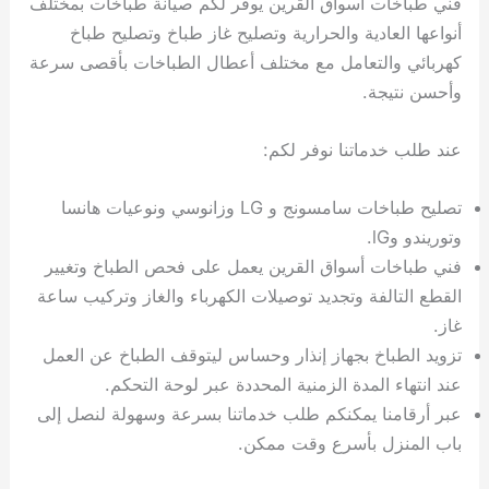
فني طباخات أسواق القرين يوفر لكم صيانة طباخات بمختلف
أنواعها العادية والحرارية وتصليح غاز طباخ وتصليح طباخ
كهربائي والتعامل مع مختلف أعطال الطباخات بأقصى سرعة
وأحسن نتيجة.
عند طلب خدماتنا نوفر لكم:
تصليح طباخات سامسونج و LG وزانوسي ونوعيات هانسا
وتوريندو وlG.
فني طباخات أسواق القرين يعمل على فحص الطباخ وتغيير
القطع التالفة وتجديد توصيلات الكهرباء والغاز وتركيب ساعة
غاز.
تزويد الطباخ بجهاز إنذار وحساس ليتوقف الطباخ عن العمل
عند انتهاء المدة الزمنية المحددة عبر لوحة التحكم.
عبر أرقامنا يمكنكم طلب خدماتنا بسرعة وسهولة لنصل إلى
باب المنزل بأسرع وقت ممكن.