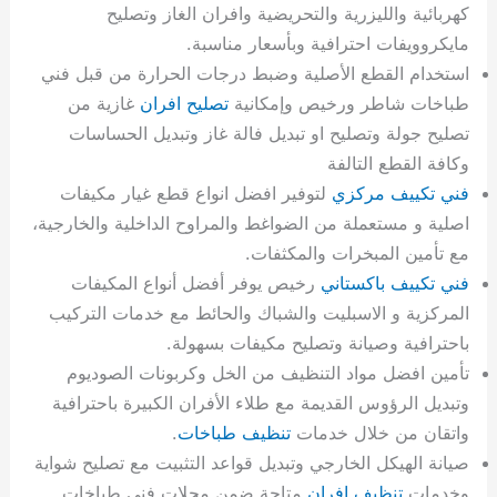
كهربائية والليزرية والتحريضية وافران الغاز وتصليح
مايكروويفات احترافية وبأسعار مناسبة.
استخدام القطع الأصلية وضبط درجات الحرارة من قبل فني
طباخات شاطر ورخيص وإمكانية
تصليح افران
غازية من
تصليح جولة وتصليح او تبديل فالة غاز وتبديل الحساسات
وكافة القطع التالفة
فني تكييف مركزي
لتوفير افضل انواع قطع غيار مكيفات
اصلية و مستعملة من الضواغط والمراوح الداخلية والخارجية،
مع تأمين المبخرات والمكثفات.
فني تكييف باكستاني
رخيص يوفر أفضل أنواع المكيفات
المركزية و الاسبليت والشباك والحائط مع خدمات التركيب
باحترافية وصيانة وتصليح مكيفات بسهولة.
تأمين افضل مواد التنظيف من الخل وكربونات الصوديوم
وتبديل الرؤوس القديمة مع طلاء الأفران الكبيرة باحترافية
واتقان من خلال خدمات
تنظيف طباخات
.
صيانة الهيكل الخارجي وتبديل قواعد التثبيت مع تصليح شواية
وخدمات
تنظيف افران
متاحة ضمن محلات فني طباخات