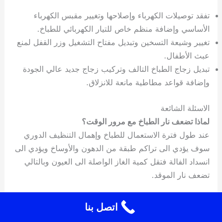
تفقد توصيلات الكهرباء وإصلاحها وتغيير مقبس الكهرباء
الأساسي وإضافة منظم خاص للتيار الكهربائي للطباخ.
تغيير وشيعة التسخين وتبديل مفتاح التشغيل وزر القفل لمنع
عبث الأطفال.
تبديل زجاج الطباخ التالف وتركيب زجاج جديد عالي الجودة
وإضافة قواعد مطاطية مانعة للانزلاق.
الاسئلة الشائعة
لماذا تضعف نار الطباخ مع مرور الوقت؟
عند طول فترة الاستعمال للطباخ وإهمال التنظيف الدوري
سوف يؤدي الى تراكم طبقة من الدهون والأوساخ ويؤدي الى
انسداد الفالة فتقل كمية الغاز الواصلة الى العيون وبالتالي
تضعف نار الموقد.
كيف يمكنني الحفاظ على الطباخ الكهربائي؟
اتصل بنا
هناك عدد من الخطوات التي تساهم في الحفاظ على الطباخ