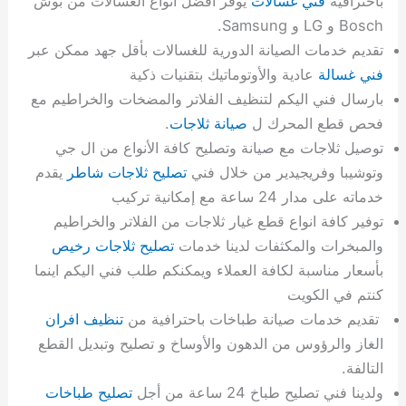
باحترافية
فني غسالات
يوفر افضل انواع الغسالات من بوش
Bosch و LG و Samsung.
تقديم خدمات الصيانة الدورية للغسالات بأقل جهد ممكن عبر
فني غسالة
عادية والأوتوماتيك بتقنيات ذكية
بارسال فني اليكم لتنظيف الفلاتر والمضخات والخراطيم مع
فحص قطع المحرك ل
صيانة ثلاجات
.
توصيل ثلاجات مع صيانة وتصليح كافة الأنواع من ال جي
وتوشيبا وفريجيدير من خلال فني
تصليح ثلاجات شاطر
يقدم
خدماته على مدار 24 ساعة مع إمكانية تركيب
توفير كافة انواع قطع غيار ثلاجات من الفلاتر والخراطيم
والمبخرات والمكثفات لدينا خدمات
تصليح ثلاجات رخيص
بأسعار مناسبة لكافة العملاء ويمكنكم طلب فني اليكم اينما
كنتم في الكويت
تقديم خدمات صيانة طباخات باحترافية من
تنظيف افران
الغاز والرؤوس من الدهون والأوساخ و تصليح وتبديل القطع
التالفة.
ولدينا فني تصليح طباخ 24 ساعة من أجل
تصليح طباخات