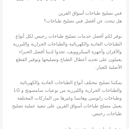
ي
ت
ت
ك
خ
ب
و
ي
فني تصليح طباخات أسواق القرين
ا
ع
ص
هل تبحث عن أفضل فني تصليح طباخات؟
ل
ا
ك
د
نوفر لكم أفضل خدمات تصليح طباخات رخيص لكل أنواع
و
ي
الطباخات العادية والكهربائية والطباخات الحرارية والليزرية
ي
ة
ت
والأفران وأجهزة الميكروويف، تجدوا لدينا أفضل الخبراء
يعملون على تحديد أعطال الطباخ وتصليحها وتوفير القطع
الأصلية للغيار.
يمكننا تصليح مختلف أنواع الطباخات العادية والكهربائية
والطباخات الحرارية والليزرية من نوعيات سامسونج و LG
وطباخات زانوسي وهانسا وغيرها من الماركات المختلفة
يعمل مصلح طباخات أسواق القرين على تنفيذ عملية تصليح
طباخات رخيص.
يتوفر لدينا خدمات عديدة مثل: