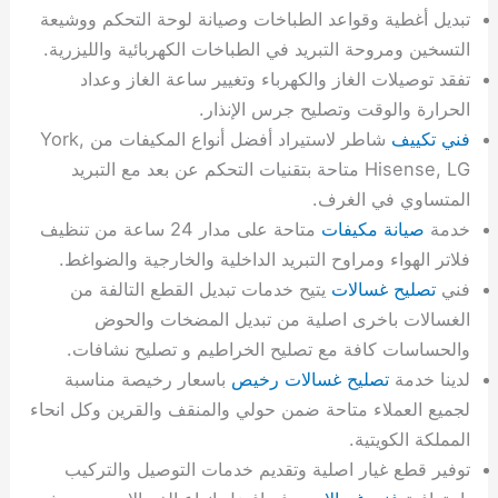
تبديل أغطية وقواعد الطباخات وصيانة لوحة التحكم ووشيعة
التسخين ومروحة التبريد في الطباخات الكهربائية والليزرية.
تفقد توصيلات الغاز والكهرباء وتغيير ساعة الغاز وعداد
الحرارة والوقت وتصليح جرس الإنذار.
فني تكييف
شاطر لاستيراد أفضل أنواع المكيفات من York,
Hisense, LG متاحة بتقنيات التحكم عن بعد مع التبريد
المتساوي في الغرف.
خدمة
صيانة مكيفات
متاحة على مدار 24 ساعة من تنظيف
فلاتر الهواء ومراوح التبريد الداخلية والخارجية والضواغط.
فني
تصليح غسالات
يتيح خدمات تبديل القطع التالفة من
الغسالات باخرى اصلية من تبديل المضخات والحوض
والحساسات كافة مع تصليح الخراطيم و تصليح نشافات.
لدينا خدمة
تصليح غسالات رخيص
باسعار رخيصة مناسبة
لجميع العملاء متاحة ضمن حولي والمنقف والقرين وكل انحاء
المملكة الكويتية.
توفير قطع غيار اصلية وتقديم خدمات التوصيل والتركيب