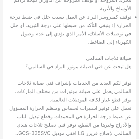
محرك المروحة أو توقف المروحة عن الدوران نتيجة تراكم
الأوساخ والأتربة.
توقف كمبروسر البراد عن العمل بسبب خلل في ضبط درجة
الحرارة إذ ينبغي التأكد من ضبطها على درجة التبريد، أو خلل
في توصيلات الأسلاك، الأمر الذي يؤدي إلى عدم وصول
الكهرباء إلى الضاغط.
صيانة ثلاجات السالمي
هل تبحث عن فني لصيانة موتور البراد في السالمي؟
نوفر لكم العديد من الخدمات بإشراف فني صيانة ثلاجات
السالمي يعمل على صيانة موتورات من مختلف الماركات،
نوفر قطع غيار لكافة الموديلات العالمية.
نعمل على توفير اسبيرات لحساس ومنظم الحرارة المسؤول
عن ضبط درجة الحرارة في المجمدات وقطع تبديل الباب
والأدراج وغيرها من القطع، نوفر فني تصليح ثلاجات هندي
السالمي لإصلاح فريزر LG افقي موديل GCS-335SVC.،