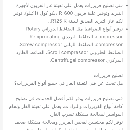
فني تصليح فريزرات يعمل على تعبئة غاز الفريون لأجهزة
التبريد وتوفير علبة فريون R-600 ديكو كول (1كيلو)، نوفر
لكم غاز التبريد الصديق للبيئة R125 K..
توفير أنواع الضواغط مثل الضاغط الدوراني Rotary
compressor، الضاغط الترددي Reciprocating
compressor، الضاغط اللولبي Screw compressor،
الضاغط الحلزوني Scroll compressor، الضاغط الطارد
المركزي Centrifugal compressor.
تصليح فريزرات
هل تبحث عن فني لتعبئة الغاز في جميع أنواع الفريزرات؟
فني تصليح فريزرات يوفر لكم أفضل الخدمات في تصليح
كافة أنواع الفريزرات والبرادات، يعمل على تعبئة الغاز ولحام
المواسير لمعالجة مشكلة تسرب الغاز.
نوفر لكم مختصين لفحص الفريزر ومعالجة مشكلة ضعف
التبريد وعطل الموتور والضاغط، كما نعمل على توفير