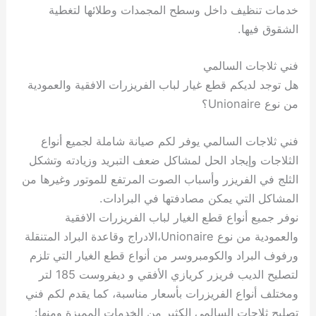
خدمات تنظيف داخل وسطح المجمدات وطلائها لتغطية
الشقوق فيها.
فني ثلاجات السالمي
هل توجد لديكم قطع غيار لباب الفريزرات الافقية والعمودية
من نوع Unionaire؟
فني ثلاجات السالمي يوفر لكم صيانة شاملة لجميع أنواع
الثلاجات وإيجاد الحل لمشاكل ضعف التبريد وزيادته وتشكل
الثلج في الفريزر وأسباب الصوت المرتفع للموتور وغيرها من
المشاكل التي يمكن مصادفتها في البرادات.
نوفر جميع أنواع قطع الغيار لباب الفريزرات الافقية
والعمودية من نوع Unionaire،الادراج وقاعدة البراد المتنقلة
ورفوف البراد والكومبروسر من أنواع قطع الغيار التي تلزم
لتصليح الديب فريزر كريازي الأفقي و ديفروست 185 لتر
ومختلف أنواع الفريزرات بأسعار مناسبة، كما يقدم لكم فني
تصليح ثلاجات السالمي الكثير من الخدمات المميزة ومنها: