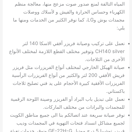
المياه التالفة لمنع صدور صوت مزعج منها، معالجة منظم
الكهرباء وحساس الحرارة والفيش و لأسلاك ووصلات
مجمدات بوش وLG، كما نوفر الكثير من الخدمات ومنها ما
يلي:
نعمل على تركيب وصيانة فريزر أفقي الاسكا 140 لتر
CH140 silver وتوفير مختلف القطع اللازمة لمختلف الأنواع
الأخرى من الثلاجات.
صيانة الهيكل الخارجي لمختلف أنواع الفريزرات مثل فريزر
فريش الأفقي 200 لتر والكثير من أنواع الفريزرات الرأسية
الفريزرات الأفقية كبيرة الأحجام على يد فني تصليح ثلاجات
باكستاني.
نعمل على تبديل باب البراد أو الفريزر وصينة اللوحة الرقمية
للمجمدات والبرادات من مختلف الماركات.
نوفر صيانة سريعة عند اتصالكم بنا الى جميع مناطق الكويت
لجميع مشاكل انسداد فتحات التهوية في المجمدات وديب
فريزر توشيبا 5 درج موديل GF-22H-G ونوفر خدمات تعبئة