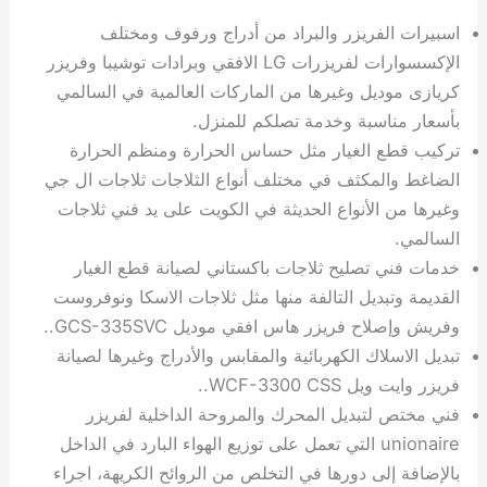
اسبيرات الفريزر والبراد من أدراج ورفوف ومختلف
الإكسسوارات لفريزرات LG الافقي وبرادات توشيبا وفريزر
كريازى موديل وغيرها من الماركات العالمية في السالمي
بأسعار مناسبة وخدمة تصلكم للمنزل.
تركيب قطع الغيار مثل حساس الحرارة ومنظم الحرارة
الضاغط والمكثف في مختلف أنواع الثلاجات ثلاجات ال جي
وغيرها من الأنواع الحديثة في الكويت على يد فني ثلاجات
السالمي.
خدمات فني تصليح ثلاجات باكستاني لصيانة قطع الغيار
القديمة وتبديل التالفة منها مثل ثلاجات الاسكا ونوفروست
وفريش وإصلاح فريزر هاس افقي موديل GCS-335SVC..
تبديل الاسلاك الكهربائية والمقابس والأدراج وغيرها لصيانة
فريزر وايت ويل WCF-3300 CSS..
فني مختص لتبديل المحرك والمروحة الداخلية لفريزر
unionaire التي تعمل على توزيع الهواء البارد في الداخل
بالإضافة إلى دورها في التخلص من الروائح الكريهة، اجراء