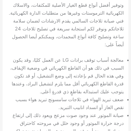
وتوفير أفضل أنواع قطع الغيار الأصلية للمكثفات، والاسلاك
الكهربائية الترموستات وغيرها من متطلبات الدارة الكهربائية.
فني صيانة ثلاجات السالمي يقدم الارشادات لضمان سلامة
ثلاجاتكم ونوفر لكم استجابة سريعة في تصليح ثلاجات 24
ساعة وتصليح كافة أنواع المجمدات، ويمكنكم أيضا الحصول
أيضاً على:
معالجة أسباب توقف برادات LG عن العمل كليًا، وقد يكون
السبب في ذلك هو أن القاطع الكهربائي في وضعية الإيقاف،
وفي هذه الحال قم بإعادته إلى وضع التشغيل، أو قد تكون
قدرة القاطع الكهربائي أقل مما يلزم لتشغيل البراد، وعندها
يتوجب عليك استبداله بقاطعٍ ذي قدرةٍ أعلى.
ضعف تبريد الهواء في ثلاجات سامسونج تبريد هواء بسبب
نقص الغاز أو انسداد انابيب التبريد.
صيانة الموتور عند وجود صوت مزعج ويعود ذلك إلى ارتفاع
درجة حرارة الموتور أو وجود خلل في مروحته كاحتراق