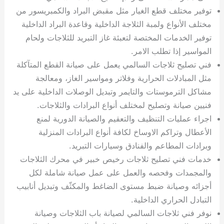
ي
ت
ت
ك
خ
توفير مختلف قطع الغيار مثل مقبض البراد والكمبريسور من
ب
و
ي
مختلف الأنواع ولمبة الثلاجة الداخلية وقاعدة البراد الداخلية
ا
ع
ص
توفير الخدمات المختصة لتعبئة غاز التبريد للثلاجات ولحام
ل
ا
المواسير إذا تطلب الامر.
ك
د
فني تصليح ثلاجات السالمي يعمل على صيانة القطع المتآكلة
و
ي
ي
ة
مثل المبادلات الحرارية وفلاتر ومواسير الغاز، ومعالجة
ت
مشاكل الترموستات والتايمر وتبديل الوصلات الداخلية على يد
فنيين صيانة وتصليح لمختلف أنواع البرادات والثلاجات.
اجراء عمليات التنظيف والتعقيم والصيانة الدورية لمنع
الأعطال وتراكم الاوساخ لكافة أنواع البرادات المنزلية
وبرادات المطاعم والفنادق وسيارات التبريد.
خدمات فني تصليح ثلاجات رخيص خبير في محرك الثلاجات
والمجمدات وفحصه والعمل على عمل صيانة شاملة لكل
أجزائه وصيانة ضبط مستوى الضاغط والمكثّف وتبديل أنابيب
التبادل الحراري الداخلية.
نوفر فني ثلاجات السالمي لصيانة باب الثلاجات وصيانة