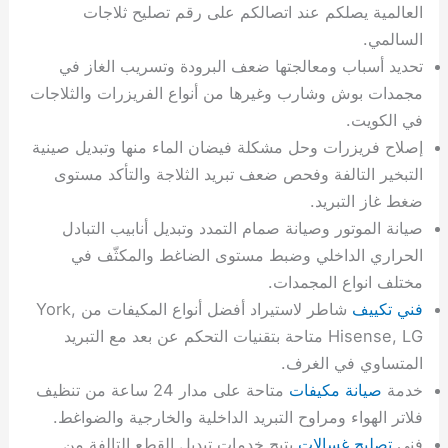
العالمية يصلكم عند اتصالكم على رقم تصليح ثلاجات
السالمي.
تحديد أسباب ومعالجتها ضعف البرودة وتسريب الغاز في
مجمدات بوش وشارب وغيرها من أنواع الفريزرات والثلاجات
في الكويت.
إصلاح فريزرات وحل مشكلة فيضان الماء منها وتبديل صينية
التبخير التالفة وفحص ضعف تبريد الثلاجة والتأكد مستوى
ضغط غاز التبريد.
صيانة الموتور وصيانة صمام التمدد وتبديل أنابيب التبادل
الحراري الداخلي وضبط مستوى الضاغط والمكثّف في
مختلف انواع المجمدات.
فني تكييف
شاطر لاستيراد أفضل أنواع المكيفات من York,
Hisense, LG متاحة بتقنيات التحكم عن بعد مع التبريد
المتساوي في الغرف.
خدمة
صيانة مكيفات
متاحة على مدار 24 ساعة من تنظيف
فلاتر الهواء ومراوح التبريد الداخلية والخارجية والضواغط.
فني
تصليح غسالات
يتيح خدمات تبديل القطع التالفة من