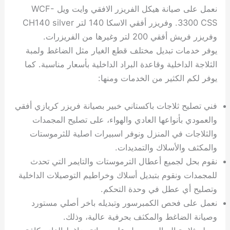
نعمل على صيانة هيكل الفريزر الافقي وايت ويل WCF-
3300 CSS. وفريزر أفقي الاسكا 140 لتر CH140 silver
وفريزر فريش أفقي 200 لتر وغيرها من الفريزرات.
يوفر خدمات تبديل مختلف قطع الغيار مثل الضاغط ولمبة
الثلاجة الداخلية وقاعدة البراد الداخلية بأسعار مناسبة. كما
يوفر لكم الكثير من الخدمات ومنها:
فني تصليح ثلاجات باكستاني خبير بصيانة فريزر كريازي أفقي
والعمودي بأنواعها العادي والهواء، على تصليح المجمدات
والثلاجات في المنزل ونوفر اسبيرات اصلية للثرموستات
والمكثف والأسلاك والتمديدات.
نقوم بحل لجميع أعطال الترموستات والتايمر التي تحدث
للمجمدات ونقوم بتبديل أسلاك وخراطيم التوصيلات الداخلية
وتصليح أي عطل في وحدة التحكم.
نعمل على فحص الكمبرسور وتبديله باخر أصلي مستورد
وصيانة الضاغط والمكثف بحرفية عالية، وذلك.