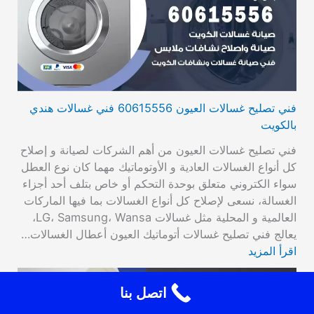
فني تصليح غسالات العيون 60615556 فني غسالات هندي
بالكويت
فني تصليح غسالات العيون من أهم الشركات لصيانة و إصلاح
كل أنواع الغسالات العادية و الأوتوماتيك مهما كان نوع العطل
سواء الكتروني متعلق بوحدة التحكم أو خاص بتلف أحد أجزاء
الغسالة، نسعى لإصلاح كل أنواع الغسالات بما فيها الماركات
العالمية و المحلية مثل غسالات LG، Samsung، Wansa،
يعالج فني تصليح غسالات أتوماتيك العيون أعطال الغسالات…
اقرأ المزيد
اتصل بنا