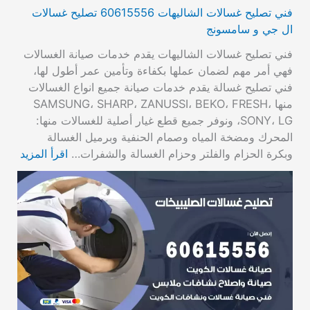
فني تصليح غسالات الشاليهات 60615556 تصليح غسالات
ال جي و سامسونج
فني تصليح غسالات الشاليهات يقدم خدمات صيانة الغسالات
فهي أمر مهم لضمان عملها بكفاءة وتأمين عمر أطول لها،
فني تصليح غسالة يقدم خدمات صيانة جميع انواع الغسالات
منها SAMSUNG، SHARP، ZANUSSI، BEKO، FRESH،
SONY، LG، ونوفر جميع قطع غيار أصلية للغسالات منها:
المحرك ومضخة المياه وصمام الحنفية وبرميل الغسالة
وبكرة الحزام والفلتر وحزام الغسالة والشفرات…
اقرأ المزيد