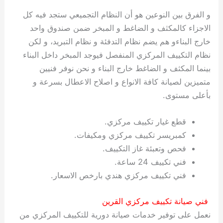
ي
ت
ت
ك
خ
و الفرق بين النوعين هو أن النظام التجميعي ستجد فيه كل
ب
و
ي
الاجزاء كالمكثف و الضاغط و المبخر ضمن صندوق واحد
ا
ع
ص
خارج البناءو هم يضم نظام التدفئة و نظام التبريد، و لكن
ل
ا
ك
د
نظام التكييف المركزي المنفصل فيوجد المبخر داخل البناء
و
ي
بينما المكثف و الضاغط خارج البناء و نحن نوفر فنيين
ي
ة
متميزين لصيانة كافة الانواع و اصلاح الاعطال بسرعة و
ت
بأعلى مستوى.
قطع غيار تكييف مركزي.
كمبريسر تكييف مركزي ومكيفات.
فحص وتعبئة غاز التكييف.
فني تكييف 24 ساعة.
فني تكييف مركزي هندي بارخص الاسعار.
فني صيانة تكييف مركزي القرين
نعمل على توفير خدمات صيانة دورية للتكييف المركزي من