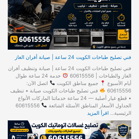
ع
ن
:
فني تصليح طباخات الكويت 24 ساعة | صيانة أفران الغاز
فني تصليح طباخات الكويت 24 ساعة | صيانة وتنظيف أفران
الغاز والطباخات | 60615556
خدمة 24 ساعة طوال
أيام الأسبوع
جميع مناطق الكويت
اتصل الآن:
60615556
فني تصليح طباخات الكويت صيانة • تنظيف
• قطع غيار أصلية — 24 ساعة خدماتنا الماركات الأنواع
الجداول الأسعار المناطق الأسئلة الشائعة
60615556
الرئيسية…
اقرأ المزيد