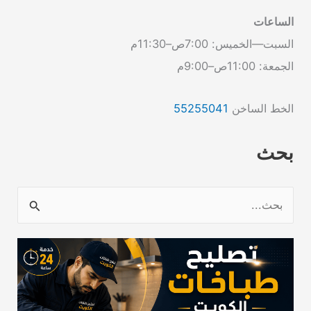
الساعات
السبت—الخميس: 7:00ص–11:30م
الجمعة: 11:00ص–9:00م
الخط الساخن
55255041
بحث
ا
ل
ب
ح
ث