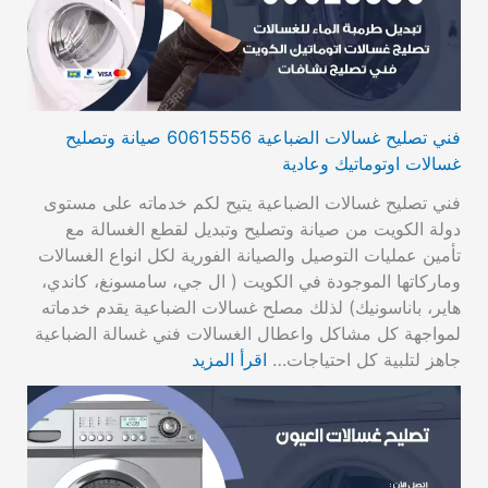
فني تصليح غسالات الضباعية 60615556 صيانة وتصليح
غسالات اوتوماتيك وعادية
فني تصليح غسالات الضباعية يتيح لكم خدماته على مستوى
دولة الكويت من صيانة وتصليح وتبديل لقطع الغسالة مع
تأمين عمليات التوصيل والصيانة الفورية لكل انواع الغسالات
وماركاتها الموجودة في الكويت ( ال جي، سامسونغ، كاندي،
هاير، باناسونيك) لذلك مصلح غسالات الضباعية يقدم خدماته
لمواجهة كل مشاكل واعطال الغسالات فني غسالة الضباعية
جاهز لتلبية كل احتياجات…
اقرأ المزيد