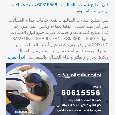
فني تصليح غسالات الشاليهات 60615556 تصليح غسالات
ال جي و سامسونج
فني تصليح غسالات الشاليهات يقدم خدمات صيانة الغسالات
فهي أمر مهم لضمان عملها بكفاءة وتأمين عمر أطول لها،
فني تصليح غسالة يقدم خدمات صيانة جميع انواع الغسالات
منها SAMSUNG، SHARP، ZANUSSI، BEKO، FRESH،
SONY، LG، ونوفر جميع قطع غيار أصلية للغسالات منها:
المحرك ومضخة المياه وصمام الحنفية وبرميل الغسالة
وبكرة الحزام والفلتر وحزام الغسالة والشفرات…
اقرأ المزيد