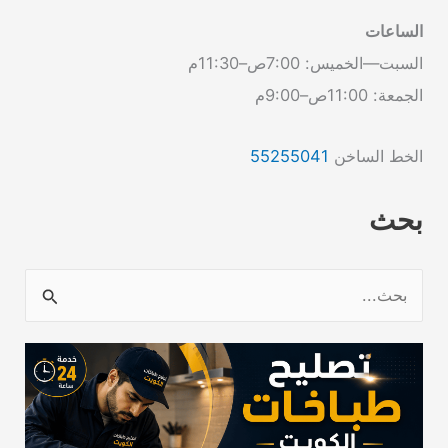
الساعات
السبت—الخميس: 7:00ص–11:30م
الجمعة: 11:00ص–9:00م
الخط الساخن
55255041
بحث
ا
ل
ب
ح
ث