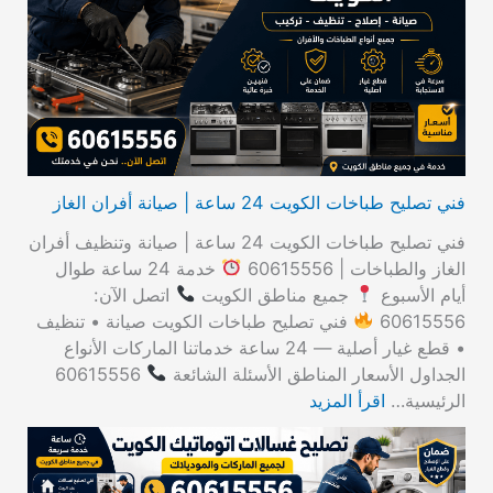
ع
ن
:
فني تصليح طباخات الكويت 24 ساعة | صيانة أفران الغاز
فني تصليح طباخات الكويت 24 ساعة | صيانة وتنظيف أفران
الغاز والطباخات | 60615556
خدمة 24 ساعة طوال
أيام الأسبوع
جميع مناطق الكويت
اتصل الآن:
60615556
فني تصليح طباخات الكويت صيانة • تنظيف
• قطع غيار أصلية — 24 ساعة خدماتنا الماركات الأنواع
الجداول الأسعار المناطق الأسئلة الشائعة
60615556
الرئيسية…
اقرأ المزيد