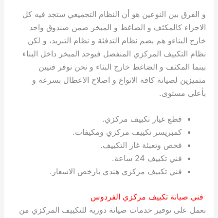
ي
ت
ت
ك
خ
و الفرق بين النوعين هو أن النظام التجميعي ستجد فيه كل
ب
و
ي
الاجزاء كالمكثف و الضاغط و المبخر ضمن صندوق واحد
ا
ع
ص
خارج البناءو هم يضم نظام التدفئة و نظام التبريد، و لكن
ل
ا
ك
د
نظام التكييف المركزي المنفصل فيوجد المبخر داخل البناء
و
ي
بينما المكثف و الضاغط خارج البناء و نحن نوفر فنيين
ي
ة
متميزين لصيانة كافة الانواع و اصلاح الاعطال بسرعة و
ت
بأعلى مستوى.
قطع غيار تكييف مركزي.
كمبريسر تكييف مركزي ومكيفات.
فحص وتعبئة غاز التكييف.
فني تكييف 24 ساعة.
فني تكييف مركزي هندي بارخص الاسعار.
فني صيانة تكييف مركزي الفردوس
نعمل على توفير خدمات صيانة دورية للتكييف المركزي من