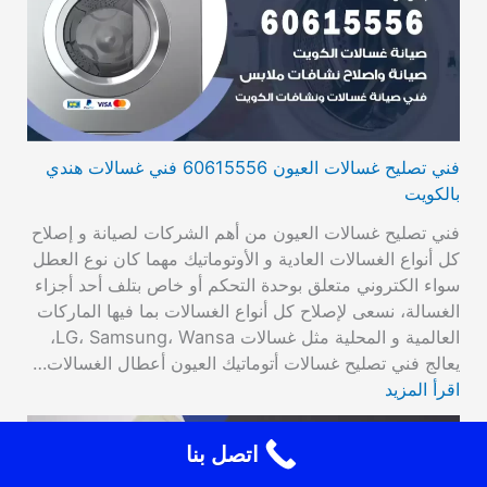
فني تصليح غسالات العيون 60615556 فني غسالات هندي
بالكويت
فني تصليح غسالات العيون من أهم الشركات لصيانة و إصلاح
كل أنواع الغسالات العادية و الأوتوماتيك مهما كان نوع العطل
سواء الكتروني متعلق بوحدة التحكم أو خاص بتلف أحد أجزاء
الغسالة، نسعى لإصلاح كل أنواع الغسالات بما فيها الماركات
العالمية و المحلية مثل غسالات LG، Samsung، Wansa،
يعالج فني تصليح غسالات أتوماتيك العيون أعطال الغسالات…
اقرأ المزيد
اتصل بنا