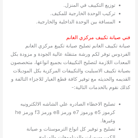
توزيع التكييف في المنزل.
تركيب الوحدة الخارجية للمكيف.
المسافة بين الوحدة الداخلية والخارجية.
فني صيانة تكييف مركزي الغانم
صيانة تكييف الغانم تصليح صيانة تكييغ مركزي الغانم
الفردوس توفر لكم ورشة متنقلة عالية الجودة و مزودة بكل
المعدات اللازمة لتصليح التكييفات بجميع انواعها، متخصصون
بصيانة تكييف الاسبليت والتكييفات المركزية بكل الموديلات
القديمه والحديثه مع توفير كافة قطع الغيار للاجزاء التالفة و
كذلك نقوم بالخدمات التالية:-
تصليح الاخطاء الصادره علي الشاشه الالكترونيه
كرموز e5 ورموز e7 ورمز e8 ورمز f3 ورمز he
وغيرها.
تصليح و توفير كل انواع الترموستات و صيانة
الكمبروسورات والديناموهات والمراوح.