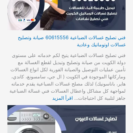
فني تصليح غسالات الضباعية 60615556 صيانة وتصليح
غسالات اوتوماتيك وعادية
فني تصليح غسالات الضباعية يتيح لكم خدماته على مستوى
دولة الكويت من صيانة وتصليح وتبديل لقطع الغسالة مع
تأمين عمليات التوصيل والصيانة الفورية لكل انواع الغسالات
وماركاتها الموجودة في الكويت ( ال جي، سامسونغ، كاندي،
هاير، باناسونيك) لذلك مصلح غسالات الضباعية يقدم خدماته
لمواجهة كل مشاكل واعطال الغسالات فني غسالة الضباعية
جاهز لتلبية كل احتياجات…
اقرأ المزيد