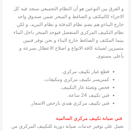
ي
ت
ت
ك
خ
و الفرق بين النوعين هو أن النظام التجميعي ستجد فيه كل
ب
و
ي
الاجزاء كالمكثف و الضاغط و المبخر ضمن صندوق واحد
ا
ع
ص
خارج البناءو هم يضم نظام التدفئة و نظام التبريد، و لكن
ل
ا
ك
د
نظام التكييف المركزي المنفصل فيوجد المبخر داخل البناء
و
ي
بينما المكثف و الضاغط خارج البناء و نحن نوفر فنيين
ي
ة
متميزين لصيانة كافة الانواع و اصلاح الاعطال بسرعة و
ت
بأعلى مستوى.
قطع غيار تكييف مركزي.
كمبريسر تكييف مركزي ومكيفات.
فحص وتعبئة غاز التكييف.
فني تكييف 24 ساعة.
فني تكييف مركزي هندي بارخص الاسعار.
فني صيانة تكييف مركزي السالمية
نعمل على توفير خدمات صيانة دورية للتكييف المركزي من