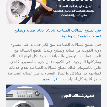
فني تصليح غسالات الضباعية 60615556 صيانة وتصليح
غسالات اوتوماتيك وعادية
فني تصليح غسالات الضباعية يتيح لكم خدماته على مستوى
دولة الكويت من صيانة وتصليح وتبديل لقطع الغسالة مع
تأمين عمليات التوصيل والصيانة الفورية لكل انواع الغسالات
وماركاتها الموجودة في الكويت ( ال جي، سامسونغ، كاندي،
هاير، باناسونيك) لذلك مصلح غسالات الضباعية يقدم خدماته
لمواجهة كل مشاكل واعطال الغسالات فني غسالة الضباعية
جاهز لتلبية كل احتياجات…
اقرأ المزيد