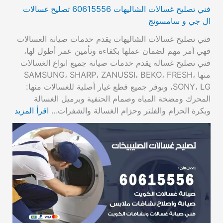
فني تصليح غسالات الشاليهات 60615556 تصليح غسالات
ال جي و سامسونج
فني تصليح غسالات الشاليهات يقدم خدمات صيانة الغسالات
فهي أمر مهم لضمان عملها بكفاءة وتأمين عمر أطول لها،
فني تصليح غسالة يقدم خدمات صيانة جميع انواع الغسالات
منها SAMSUNG، SHARP، ZANUSSI، BEKO، FRESH،
SONY، LG، ونوفر جميع قطع غيار أصلية للغسالات منها:
المحرك ومضخة المياه وصمام الحنفية وبرميل الغسالة
وبكرة الحزام والفلتر وحزام الغسالة والشفرات…
اقرأ المزيد