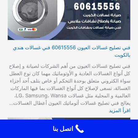
فني تصليح غسالات العيون 60615556 فني غسالات هندي
بالكويت
فني تصليح غسالات العيون من أهم الشركات لصيانة و إصلاح
كل أنواع الغسالات العادية و الأوتوماتيك مهما كان نوع العطل
سواء الكتروني متعلق بوحدة التحكم أو خاص بتلف أحد أجزاء
الغسالة، نسعى لإصلاح كل أنواع الغسالات بما فيها الماركات
العالمية و المحلية مثل غسالات LG، Samsung، Wansa،
يعالج فني تصليح غسالات أتوماتيك العيون أعطال الغسالات…
اقرأ المزيد
اتصل بنا