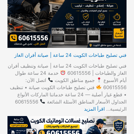
ع
ن
:
فني تصليح طباخات الكويت 24 ساعة | صيانة أفران الغاز
فني تصليح طباخات الكويت 24 ساعة | صيانة وتنظيف أفران
الغاز والطباخات | 60615556
خدمة 24 ساعة طوال
أيام الأسبوع
جميع مناطق الكويت
اتصل الآن:
60615556
فني تصليح طباخات الكويت صيانة • تنظيف
• قطع غيار أصلية — 24 ساعة خدماتنا الماركات الأنواع
الجداول الأسعار المناطق الأسئلة الشائعة
60615556
الرئيسية…
اقرأ المزيد