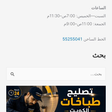
الساعات
السبت—الخميس: 7:00ص–11:30م
الجمعة: 11:00ص–9:00م
الخط الساخن
55255041
بحث
ا
ل
ب
ح
ث