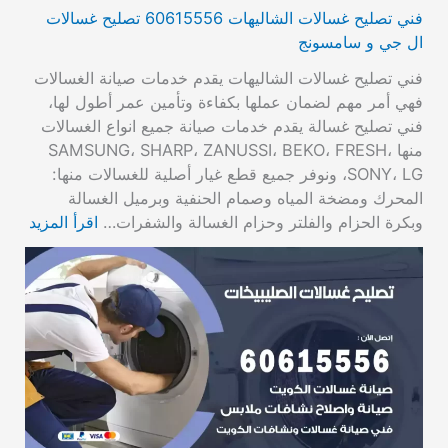
فني تصليح غسالات الشاليهات 60615556 تصليح غسالات
ال جي و سامسونج
فني تصليح غسالات الشاليهات يقدم خدمات صيانة الغسالات
فهي أمر مهم لضمان عملها بكفاءة وتأمين عمر أطول لها،
فني تصليح غسالة يقدم خدمات صيانة جميع انواع الغسالات
منها SAMSUNG، SHARP، ZANUSSI، BEKO، FRESH،
SONY، LG، ونوفر جميع قطع غيار أصلية للغسالات منها:
المحرك ومضخة المياه وصمام الحنفية وبرميل الغسالة
وبكرة الحزام والفلتر وحزام الغسالة والشفرات…
اقرأ المزيد