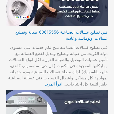
فني تصليح غسالات الضباعية 60615556 صيانة وتصليح
غسالات اوتوماتيك وعادية
فني تصليح غسالات الضباعية يتيح لكم خدماته على مستوى
دولة الكويت من صيانة وتصليح وتبديل لقطع الغسالة مع
تأمين عمليات التوصيل والصيانة الفورية لكل انواع الغسالات
وماركاتها الموجودة في الكويت ( ال جي، سامسونغ، كاندي،
هاير، باناسونيك) لذلك مصلح غسالات الضباعية يقدم خدماته
لمواجهة كل مشاكل واعطال الغسالات فني غسالة الضباعية
جاهز لتلبية كل احتياجات…
اقرأ المزيد