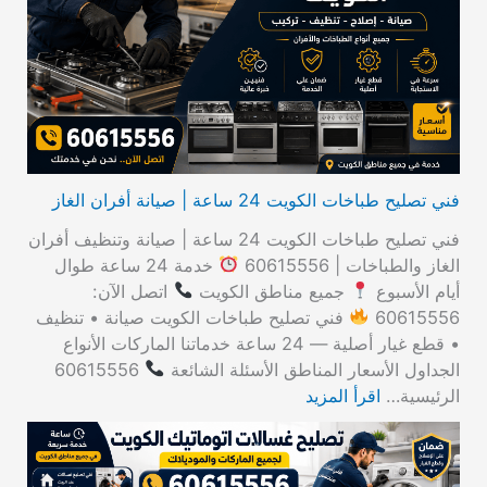
ع
ن
:
فني تصليح طباخات الكويت 24 ساعة | صيانة أفران الغاز
فني تصليح طباخات الكويت 24 ساعة | صيانة وتنظيف أفران
الغاز والطباخات | 60615556
خدمة 24 ساعة طوال
أيام الأسبوع
جميع مناطق الكويت
اتصل الآن:
60615556
فني تصليح طباخات الكويت صيانة • تنظيف
• قطع غيار أصلية — 24 ساعة خدماتنا الماركات الأنواع
الجداول الأسعار المناطق الأسئلة الشائعة
60615556
الرئيسية…
اقرأ المزيد