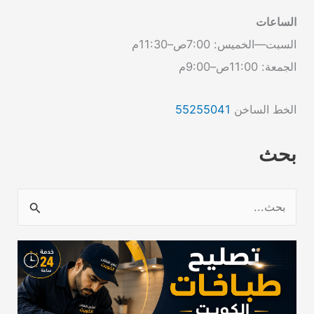
الساعات
السبت—الخميس: 7:00ص–11:30م
الجمعة: 11:00ص–9:00م
الخط الساخن
55255041
بحث
ا
ل
ب
ح
ث