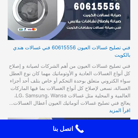
فني تصليح غسالات العيون 60615556 فني غسالات هندي
بالكويت
فني تصليح غسالات العيون من أهم الشركات لصيانة و إصلاح
كل أنواع الغسالات العادية و الأوتوماتيك مهما كان نوع العطل
سواء الكتروني متعلق بوحدة التحكم أو خاص بتلف أحد أجزاء
الغسالة، نسعى لإصلاح كل أنواع الغسالات بما فيها الماركات
العالمية و المحلية مثل غسالات LG، Samsung، Wansa،
يعالج فني تصليح غسالات أتوماتيك العيون أعطال الغسالات…
اقرأ المزيد
اتصل بنا