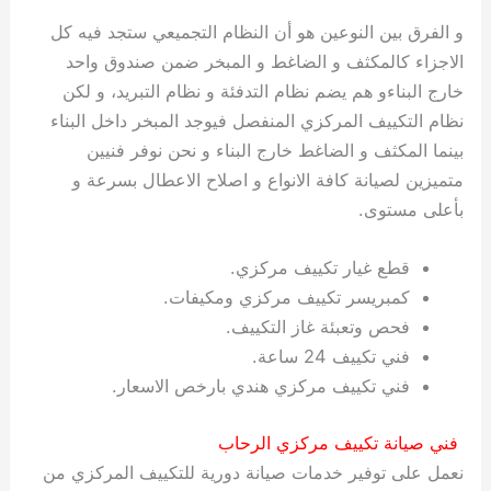
ي
ت
ت
ك
خ
و الفرق بين النوعين هو أن النظام التجميعي ستجد فيه كل
ب
و
ي
الاجزاء كالمكثف و الضاغط و المبخر ضمن صندوق واحد
ا
ع
ص
خارج البناءو هم يضم نظام التدفئة و نظام التبريد، و لكن
ل
ا
ك
د
نظام التكييف المركزي المنفصل فيوجد المبخر داخل البناء
و
ي
بينما المكثف و الضاغط خارج البناء و نحن نوفر فنيين
ي
ة
متميزين لصيانة كافة الانواع و اصلاح الاعطال بسرعة و
ت
بأعلى مستوى.
قطع غيار تكييف مركزي.
كمبريسر تكييف مركزي ومكيفات.
فحص وتعبئة غاز التكييف.
فني تكييف 24 ساعة.
فني تكييف مركزي هندي بارخص الاسعار.
فني صيانة تكييف مركزي الرحاب
نعمل على توفير خدمات صيانة دورية للتكييف المركزي من