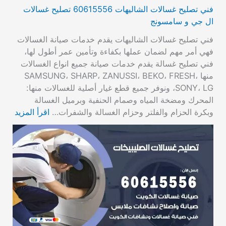
فني تصليح غسالات الشاليهات 60615556 تصليح غسالات
ال جي و سامسونج
فني تصليح غسالات الشاليهات يقدم خدمات صيانة الغسالات
فهي أمر مهم لضمان عملها بكفاءة وتأمين عمر أطول لها،
فني تصليح غسالة يقدم خدمات صيانة جميع انواع الغسالات
منها SAMSUNG، SHARP، ZANUSSI، BEKO، FRESH،
SONY، LG، ونوفر جميع قطع غيار أصلية للغسالات منها:
المحرك ومضخة المياه وصمام الحنفية وبرميل الغسالة
وبكرة الحزام والفلتر وحزام الغسالة والشفرات…
اقرأ المزيد