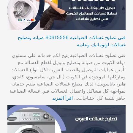
فني تصليح غسالات الضباعية 60615556 صيانة وتصليح
غسالات اوتوماتيك وعادية
فني تصليح غسالات الضباعية يتيح لكم خدماته على مستوى
دولة الكويت من صيانة وتصليح وتبديل لقطع الغسالة مع
تأمين عمليات التوصيل والصيانة الفورية لكل انواع الغسالات
وماركاتها الموجودة في الكويت ( ال جي، سامسونغ، كاندي،
هاير، باناسونيك) لذلك مصلح غسالات الضباعية يقدم خدماته
لمواجهة كل مشاكل واعطال الغسالات فني غسالة الضباعية
جاهز لتلبية كل احتياجات…
اقرأ المزيد