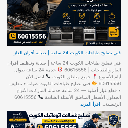
ع
ن
:
فني تصليح طباخات الكويت 24 ساعة | صيانة أفران الغاز
فني تصليح طباخات الكويت 24 ساعة | صيانة وتنظيف أفران
الغاز والطباخات | 60615556
خدمة 24 ساعة طوال
أيام الأسبوع
جميع مناطق الكويت
اتصل الآن:
60615556
فني تصليح طباخات الكويت صيانة • تنظيف
• قطع غيار أصلية — 24 ساعة خدماتنا الماركات الأنواع
الجداول الأسعار المناطق الأسئلة الشائعة
60615556
الرئيسية…
اقرأ المزيد