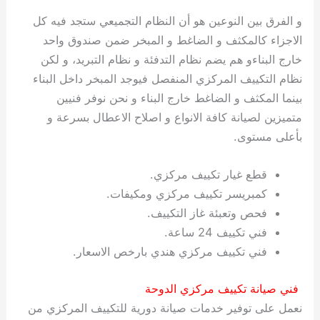
ي
ت
ت
ك
خ
و الفرق بين النوعين هو أن النظام التجميعي ستجد فيه كل
ب
و
ي
الاجزاء كالمكثف و الضاغط و المبخر ضمن صندوق واحد
ا
ع
ص
خارج البناءو هم يضم نظام التدفئة و نظام التبريد، و لكن
ل
ا
ك
د
نظام التكييف المركزي المنفصل فيوجد المبخر داخل البناء
و
ي
بينما المكثف و الضاغط خارج البناء و نحن نوفر فنيين
ي
ة
متميزين لصيانة كافة الانواع و اصلاح الاعطال بسرعة و
ت
بأعلى مستوى.
قطع غيار تكييف مركزي.
كمبريسر تكييف مركزي ومكيفات.
فحص وتعبئة غاز التكييف.
فني تكييف 24 ساعة.
فني تكييف مركزي هندي بارخص الاسعار.
فني صيانة تكييف مركزي الدوحة
نعمل على توفير خدمات صيانة دورية للتكييف المركزي من