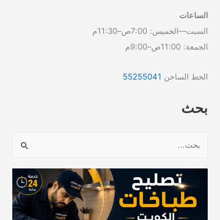
الساعات
السبت—الخميس: 7:00ص–11:30م
الجمعة: 11:00ص–9:00م
الخط الساخن
55255041
بحث
ا
ل
ب
ح
ث