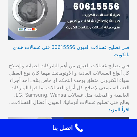
فني تصليح غسالات العيون 60615556 فني غسالات هندي
بالكويت
فني تصليح غسالات العيون من أهم الشركات لصيانة و إصلاح
كل أنواع الغسالات العادية و الأوتوماتيك مهما كان نوع العطل
سواء الكتروني متعلق بوحدة التحكم أو خاص بتلف أحد أجزاء
الغسالة، نسعى لإصلاح كل أنواع الغسالات بما فيها الماركات
العالمية و المحلية مثل غسالات LG، Samsung، Wansa،
يعالج فني تصليح غسالات أتوماتيك العيون أعطال الغسالات…
اقرأ المزيد
اتصل بنا