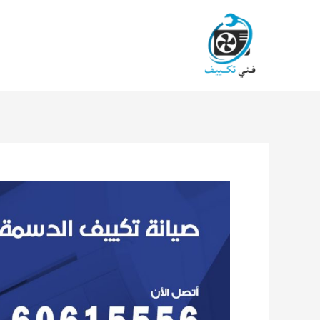
خطي
لى
لمحتوى