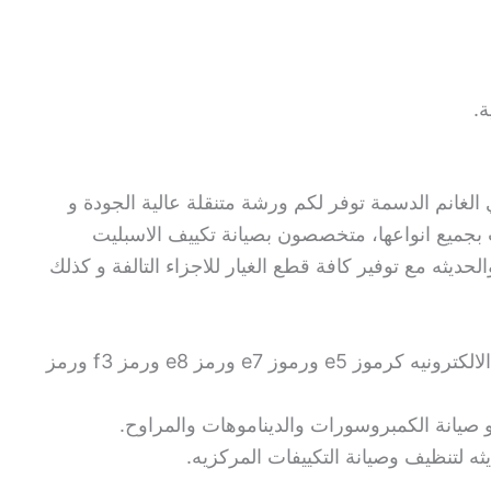
ة.
 الغانم الدسمة توفر لكم ورشة متنقلة عالية الجودة و
ت بجميع انواعها، متخصصون بصيانة تكييف الاسبليت
لحديثه مع توفير كافة قطع الغيار للاجزاء التالفة و كذلك
تصليح الاخطاء الصادره علي الشاشه الالكترونيه كرموز e5 ورموز e7 ورمز e8 ورمز f3 ورمز
و صيانة الكمبروسورات والديناموهات والمراوح.
يثه لتنظيف وصيانة التكييفات المركزيه.