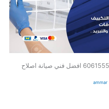
صيانة تكييف مركزي الدسمة 60615556 افضل فني صيانة اصلاح
ammar