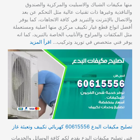
منها مكيفات الشباك والاسبليت والمركزية والصندوق
والنافذية وغيرها ذات تقنيات عالية مثل التحكم عن بعد
والاتصال بالإنترنت والتبريد في كافة الاتجاهات، كما يوفر
أفضل انواع قطع غيار تكييف مركزي منها اصلية ومستعملة
مثل المكثفات والمراوح والأنابيب الخاصة بالتبريد، كما انه
يوفر فني متخصص في توريد وتركيب…
اقرأ المزيد
تصليح مكيفات البدع 60615556 كهربائي تكييف وتعبئة غاز
فني تصليح مكيفات البدع يقدم لكم كافة الوسائل والخدمات