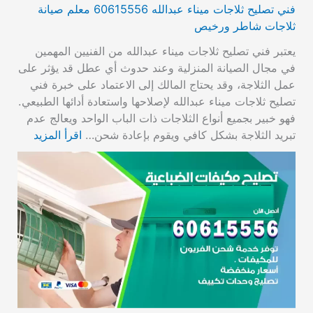
فني تصليح ثلاجات ميناء عبدالله 60615556 معلم صيانة
ثلاجات شاطر ورخيص
يعتبر فني تصليح ثلاجات ميناء عبدالله من الفنيين المهمين
في مجال الصيانة المنزلية وعند حدوث أي عطل قد يؤثر على
عمل الثلاجة، وقد يحتاج المالك إلى الاعتماد على خبرة فني
تصليح ثلاجات ميناء عبدالله لإصلاحها واستعادة أدائها الطبيعي.
فهو خبير بجميع أنواع الثلاجات ذات الباب الواحد ويعالج عدم
تبريد الثلاجة بشكل كافي ويقوم بإعادة شحن…
اقرأ المزيد