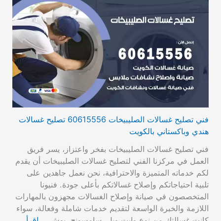
فني تصليح غسالات الصليبيخات 60615556 تصليح غسالات
هندي وباكستاني بالكويت
فني تصليح غسالات الصليبيخات بفخر واعتزاز، يسر فريق
العمل في مركزنا الفني لتصليح غسالات الصليبيخات أن يقدم
لكم خدماته المتميزة والاحترافية، نحن نعمل جاهدين على
تلبية احتياجاتكم وإصلاح غسالاتكم بأعلى جودة. فنيونا
المتخصصون في صيانة وإصلاح الغسالات مجهزون بالمهارات
اللازمة والخبرة الواسعة لتقديم خدمات شاملة وفعالة، سواء
كانت غسالتك من نوع وايت ويل، سامسونج، بوش،…
اقرأ