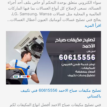
سواء الكتروني متعلق بوحدة التحكم أو خاص بتلف أحد أجزاء
الغسالة، نسعى لإصلاح كل أنواع الغسالات بما فيها الماركات
العالمية و المحلية مثل غسالات LG، Samsung، Wansa،
يعالج فني تصليح غسالات أتوماتيك العيون أعطال الغسالات…
اقرأ المزيد
تصليح مكيفات صباح الاحمد 60615556 فني تكييف
باكستاني
فني تصليح مكيفات صباح الاحمد أفضل انواع المكيفات لكم