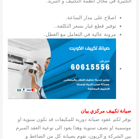
الكثيرة في مجال أنظمة التكييف و التبريد.
ي
ت
ت
ك
خ
ب
و
ي
اصلاح على مدار الساعة.
ا
ع
ص
توفير قطع غيار بسعر التكلفة..
ل
ا
ك
د
مرونة عالية في التعامل مع العطل.
و
ي
ي
ة
ت
صيانة تكييف مركزي بيان
نوفر لكم عقود صيانة دورية للمكيفات قد تكون سنوية او
موسمية او نصف سنوية وهذا يعود الى نوعية العقد المبرم
بين الشركة و الزبون، نقوم بصيانة كل من الضاغط و