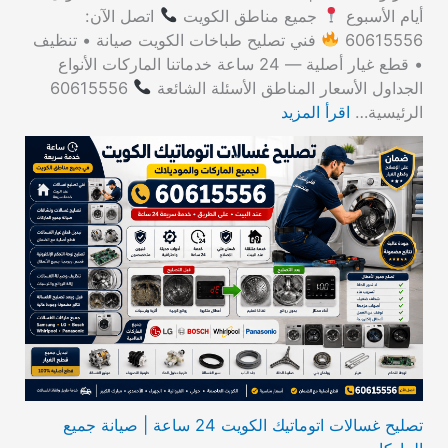
أيام الأسبوع
جميع مناطق الكويت
اتصل الآن:
60615556
فني تصليح طباخات الكويت صيانة • تنظيف
• قطع غيار أصلية — 24 ساعة خدماتنا الماركات الأنواع
الجداول الأسعار المناطق الأسئلة الشائعة
60615556
الرئيسية…
اقرأ المزيد
تصليح غسالات اتوماتيك الكويت 24 ساعة | صيانة جميع