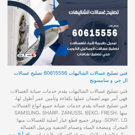
فني تصليح غسالات الشاليهات 60615556 تصليح غسالات
ال جي و سامسونج
فني تصليح غسالات الشاليهات يقدم خدمات صيانة الغسالات
فهي أمر مهم لضمان عملها بكفاءة وتأمين عمر أطول لها،
فني تصليح غسالة يقدم خدمات صيانة جميع انواع الغسالات
منها SAMSUNG، SHARP، ZANUSSI، BEKO، FRESH،
SONY، LG، ونوفر جميع قطع غيار أصلية للغسالات منها:
المحرك ومضخة المياه وصمام الحنفية وبرميل الغسالة
وبكرة الحزام والفلتر وحزام الغسالة والشفرات…
اقرأ المزيد