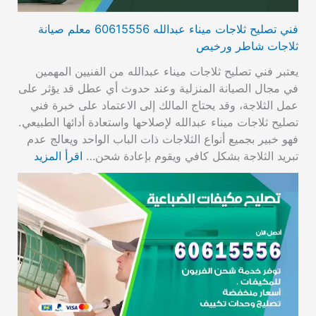
فني تصليح ثلاجات ميناء عبدالله 60615556 معلم صيانة
ثلاجات شاطر ورخيص
يعتبر فني تصليح ثلاجات ميناء عبدالله من الفنيين المهمين
في مجال الصيانة المنزلية وعند حدوث أي عطل قد يؤثر على
عمل الثلاجة، وقد يحتاج المالك إلى الاعتماد على خبرة فني
تصليح ثلاجات ميناء عبدالله لإصلاحها واستعادة أدائها الطبيعي.
فهو خبير بجميع أنواع الثلاجات ذات الباب الواحد ويعالج عدم
تبريد الثلاجة بشكل كافي ويقوم بإعادة شحن…
اقرأ المزيد