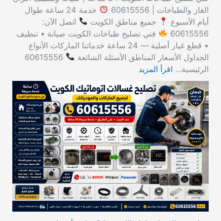
الغاز والطباخات | 60615556
خدمة 24 ساعة طوال
أيام الأسبوع
جميع مناطق الكويت
اتصل الآن:
60615556
فني تصليح طباخات الكويت صيانة • تنظيف
• قطع غيار أصلية — 24 ساعة خدماتنا الماركات الأنواع
الجداول الأسعار المناطق الأسئلة الشائعة
60615556
الرئيسية…
اقرأ المزيد