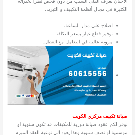
الاحيان يعرف الفني السبب من دون فحص نظرا لخبراته
ي
ت
ت
ك
خ
الكثيرة في مجال أنظمة التكييف و التبريد.
ب
و
ي
ا
ع
ص
ل
ا
اصلاح على مدار الساعة.
ك
د
توفير قطع غيار بسعر التكلفة..
و
ي
مرونة عالية في التعامل مع العطل.
ي
ة
ت
صيانة تكييف مركزي الكويت
نوفر لكم عقود صيانة دورية للمكيفات قد تكون سنوية او
موسمية او نصف سنوية وهذا يعود الى نوعية العقد المبرم