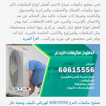
فني تصليح مكيفات صباح الاحمد أفضل انواع المكيفات لكم
منها مكيفات الشباك والاسبليت والمركزية والصندوق
والنافذية وغيرها ذات تقنيات عالية مثل التحكم عن بعد
والاتصال بالإنترنت والتبريد في كافة الاتجاهات، كما يوفر
أفضل انواع قطع غيار تكييف مركزي منها اصلية ومستعملة
مثل المكثفات والمراوح والأنابيب الخاصة بالتبريد، كما انه
يوفر فني متخصص في توريد وتركيب…
اقرأ المزيد
تصليح مكيفات البدع 60615556 كهربائي تكييف وتعبئة غاز