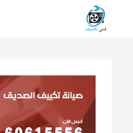
خطي
لى
لمحتوى