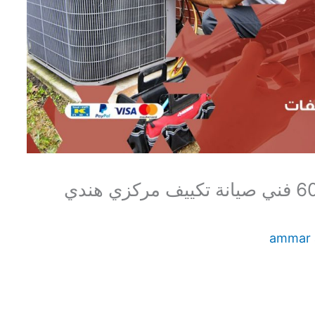
صيانة تكييف الصديق 60615556 فني صيانة تكييف مركزي هندي
ammar