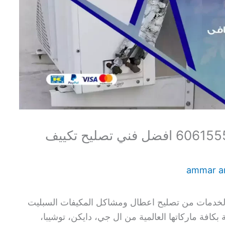
تصليح مكيفات مبارك الكبير 60615556 افضل فني تصليح تكييف
ammar 
الخدمات من تصليح اعطال ومشاكل المكيفات السبليت
ة بكافة ماركاتها العالمية من ال جي، دايكن، توشيبا،