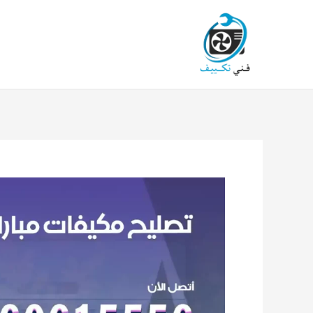
خطي
لى
لمحتوى