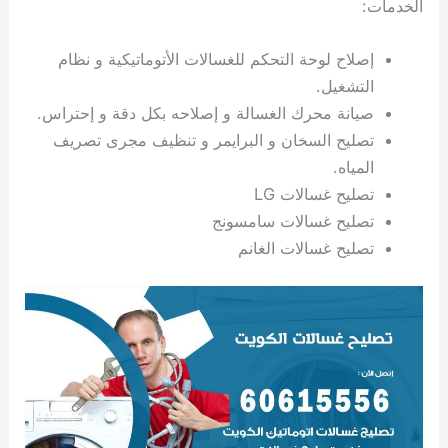
الخدمات:
ي
ت
ت
ك
خ
ب
و
ي
إصلاح لوحة التحكم للغسالات الأتوماتيكية و نظام
ا
ع
ص
ل
ا
التشغيل.
ك
د
صيانة محرك الغسالة و إصلاحه بكل دقة و إحتراس.
و
ي
تصليح السخان و البرايمر و تنظيف مجرى تصريف
ي
ة
المياه.
ت
تصليح غسالات LG
تصليح غسالات سامسونج
تصليح غسالات الغانم