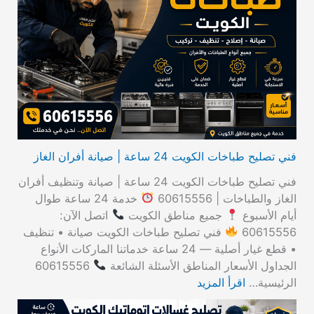
ث
ع
ن
:
فني تصليح طباخات الكويت 24 ساعة | صيانة أفران الغاز
فني تصليح طباخات الكويت 24 ساعة | صيانة وتنظيف أفران
الغاز والطباخات | 60615556
خدمة 24 ساعة طوال
أيام الأسبوع
جميع مناطق الكويت
اتصل الآن:
60615556
فني تصليح طباخات الكويت صيانة • تنظيف
• قطع غيار أصلية — 24 ساعة خدماتنا الماركات الأنواع
الجداول الأسعار المناطق الأسئلة الشائعة
60615556
الرئيسية…
اقرأ المزيد