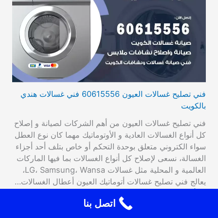
فني تصليح غسالات العيون 60615556 فني غسالات هندي
بالكويت
فني تصليح غسالات العيون من أهم الشركات لصيانة و إصلاح
كل أنواع الغسالات العادية و الأوتوماتيك مهما كان نوع العطل
سواء الكتروني متعلق بوحدة التحكم أو خاص بتلف أحد أجزاء
الغسالة، نسعى لإصلاح كل أنواع الغسالات بما فيها الماركات
العالمية و المحلية مثل غسالات LG، Samsung، Wansa،
يعالج فني تصليح غسالات أتوماتيك العيون أعطال الغسالات…
اقرأ المزيد
اتصل بنا