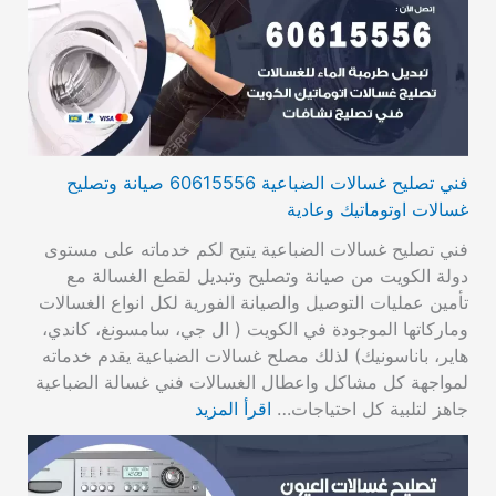
فني تصليح غسالات الضباعية 60615556 صيانة وتصليح
غسالات اوتوماتيك وعادية
فني تصليح غسالات الضباعية يتيح لكم خدماته على مستوى
دولة الكويت من صيانة وتصليح وتبديل لقطع الغسالة مع
تأمين عمليات التوصيل والصيانة الفورية لكل انواع الغسالات
وماركاتها الموجودة في الكويت ( ال جي، سامسونغ، كاندي،
هاير، باناسونيك) لذلك مصلح غسالات الضباعية يقدم خدماته
لمواجهة كل مشاكل واعطال الغسالات فني غسالة الضباعية
جاهز لتلبية كل احتياجات…
اقرأ المزيد