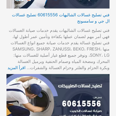
فني تصليح غسالات الشاليهات 60615556 تصليح غسالات
ال جي و سامسونج
فني تصليح غسالات الشاليهات يقدم خدمات صيانة الغسالات
فهي أمر مهم لضمان عملها بكفاءة وتأمين عمر أطول لها،
فني تصليح غسالة يقدم خدمات صيانة جميع انواع الغسالات
منها SAMSUNG، SHARP، ZANUSSI، BEKO، FRESH،
SONY، LG، ونوفر جميع قطع غيار أصلية للغسالات منها:
المحرك ومضخة المياه وصمام الحنفية وبرميل الغسالة
وبكرة الحزام والفلتر وحزام الغسالة والشفرات…
اقرأ المزيد