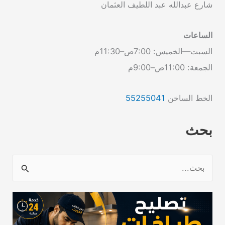
شارع عبدالله عبد اللطيف العثمان
الساعات
السبت—الخميس: 7:00ص–11:30م
الجمعة: 11:00ص–9:00م
الخط الساخن
55255041
بحث
ا
ل
ب
ح