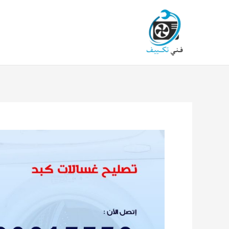
خطي
لى
لمحتوى