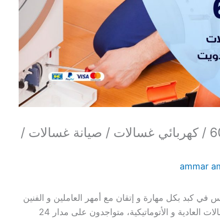
تصليح غسالات كبد / 60615556 / كهربائي غسالات / صيانة غسالات /
ammar a
ي كبد بكل مهارة و إتقان مع أمهر العاملين و الفنين
الخبراء، نعمل على معالجة كافة أعطال الغسالات العادية و الأتوماتيكية، متواجدون على مدار 24